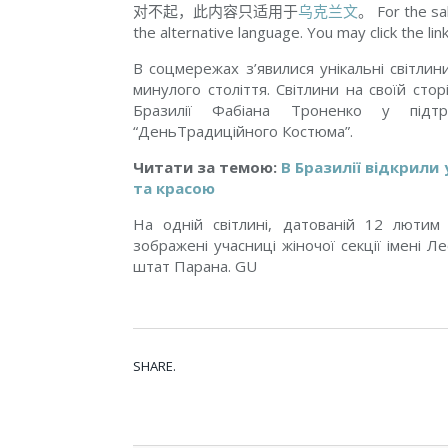
对不起，此内容只适用于
乌克兰文
。 For the sa
the alternative language. You may click the lin
В соцмережах з’явилися унікальні світлини
минулого століття. Світлини на своїй стор
Бразилії Фабіана Троненко у під
“ДеньТрадиційного Костюма”.
Читати за темою:
В Бразилії відкрили
та красою
На одній світлині, датованій 12 лютим
зображені учасниці жіночої секції імені Л
штат Парана. GU
SHARE.