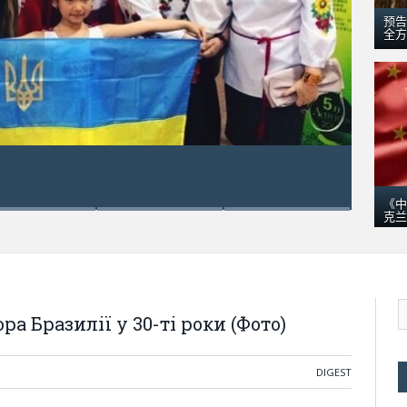
预告
全方
五月 18, 2016
乌克兰“梦幻”运输
《中
克兰
а Бразилії у 30-ті роки (Фото)
DIGEST