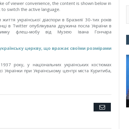
ke of viewer convenience, the content is shown below in
k to switch the active language.
 життя української діаспори в Бразилії 30-тих років
інці в Тwitter опублікувала дружина посла України в
тримку флеш-мобу від Музею Івана Гончара
 українську церкву, що вражає своїми розмірами
 1937 року, у національних українських костюмах
есі Українки при Українському центрі міста Куритиба,
Twitter
Facebook
Google+
Pinterest
LinkedIn
Tumblr
Email