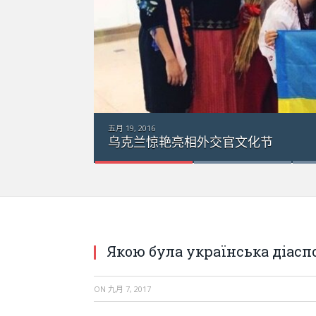
五月 19, 2016
乌克兰惊艳亮相外交官文化节
Якою була українська діаспор
ON
九月 7, 2017