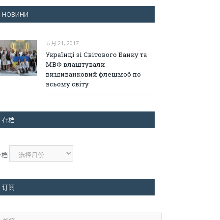
НОВИНИ
五月 21, 2017
Українці зі Світового Банку та
МВФ влаштували
вишиванковий флешмоб по
всьому світу
存档
存档
订阅
邮