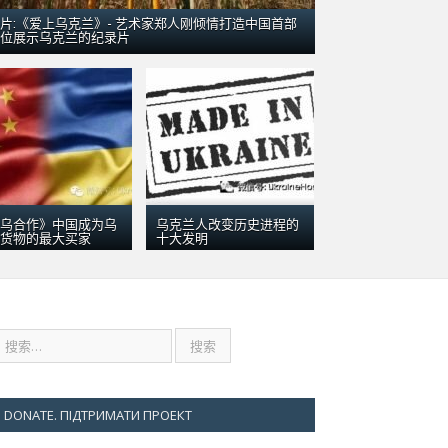
片:《爱上乌克兰》- 艺术家郑人刚倾情打造中国首部
位展示乌克兰的纪录片
五月 9
引数千群众围观
乌
乌合作》中国成为乌
乌克兰人改变历史进程的
货物的最大买家
十大发明
DONATE. ПІДТРИМАТИ ПРОЕКТ