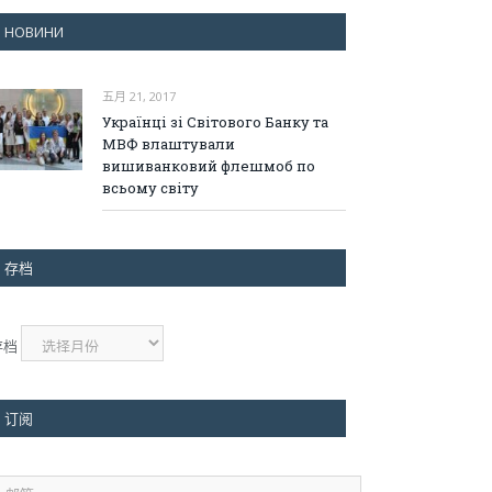
НОВИНИ
五月 21, 2017
Українці зі Світового Банку та
МВФ влаштували
вишиванковий флешмоб по
всьому світу
存档
存档
订阅
邮