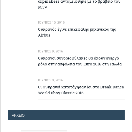
clipmakers ανταμείφθηκε με το βραβείο του
MTV
ΙΟΎΝΙΟΣ 15, 2016
Ουκρανός έγινε επικεφαλής μηχανικός της
Airbus
ΙΟΎΝΙΟΣ 9, 2016
Ουκρανοί συνοριοφύλακες θα έχουν ενεργό
ρόλο στην ασφάλεια του Euro 2016 στη Γαλλία
ΙΟΎΝΙΟΣ 9, 2016
Οι Ουκρανοί κατετάγησαν 1οι στο Break Dance
World Bboy Classic 2016
ΑΡΧΕΊΟ