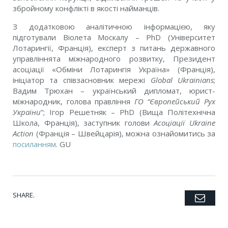
збройному конфлікті в якості найманців.
З додатковою аналітичною інформацією, яку
підготували Віолета Москалу – PhD (Університет
Лотарингії, Франція), експерт з питань державного
управліннята міжнародного розвитку, Президент
асоціації «Обміни Лотарингія Україна» (Франція),
ініціатор та співзасновник мережі
Global Ukrainians
;
Вадим Трюхан – український дипломат, юрист-
міжнародник, голова правління
ГО “Європейський Рух
України
”; Ігор Решетняк – PhD (Вища Політехнічна
Школа, Франція), заступник голови
Асоціації Ukraine
Action
(Франція – Швейцарія), можна ознайомитись за
посиланням
. GU
SHARE.
Emai
Twitter
Facebook
Google+
Pinterest
LinkedIn
Tumblr