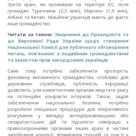
третіх країн, які проживали на території ЄС, після
громадян Туреччини (2,3 млн), Марокко (1,9 млн),
Албанії та Китаю. Мільйони українців мають де факто
інше громадянство.
Читати за темою:
Звернення до Президента та
до Верховної Ради України щодо створення
Національної Комісії для публічного обговорення
питань, пов’язаних з подвійним громадянством
та захистом прав закордонних українців
Саме тому потрібно забезпечити прозорість
феномену множинного громадянства, особливо для
державних службовців, публічність інформації
дозволить усім компетентним органам звертати увагу
на потенційні конфлікти інтересів. Також, задля
забезпечення національної безпеки, потрібно
розробити спеціальні процедури для оперативного
реагування у випадку антидержавницьких або
сепаратистських дій та підсилити співпрацю з
правоохоронними органами інших країн в частині
запобігання корупції, відмивання грошей та участі у