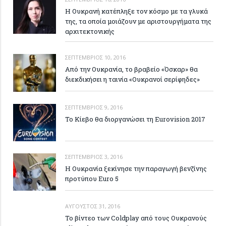
H Ουκρανή κατέπληξε τον κόσμο με τα γλυκά
της, τα οποία μοιάζουν με αριστουργήματα της
αρχιτεκτονικής
ΣΕΠΤΈΜΒΡΙΟΣ 10, 2016
Από την Ουκρανία, το βραβείο «Όσκαρ» θα
διεκδικήσει η ταινία «Ουκρανοί σερίφηδες»
ΣΕΠΤΈΜΒΡΙΟΣ 9, 2016
Το Κίεβο θα διοργανώσει τη Eurovision 2017
ΣΕΠΤΈΜΒΡΙΟΣ 3, 2016
Η Ουκρανία ξεκίνησε την παραγωγή βενζίνης
προτύπου Euro 5
ΑΎΓΟΥΣΤΟΣ 31, 2016
Το βίντεο των Coldplay από τους Ουκρανούς