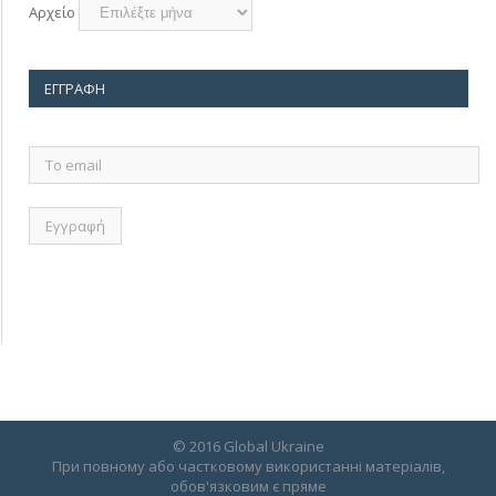
Αρχείο
ΕΓΓΡΑΦΉ
Το
email
© 2016 Global Ukraine
При повному або частковому використанні матеріалів,
обов'язковим є пряме