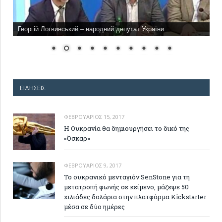
Георгій Логвинський – народний депутат України
ΕΙΔΉΣΕΙΣ
ΦΕΒΡΟΥΆΡΙΟΣ 15, 2017
Η Ουκρανία θα δημιουργήσει το δικό της
«Όσκαρ»
ΦΕΒΡΟΥΆΡΙΟΣ 9, 2017
Το ουκρανικό μενταγιόν SenStone για τη
μετατροπή φωνής σε κείμενο, μάζεψε 50
χιλιάδες δολάρια στην πλατφόρμα Kickstarter
μέσα σε δύο ημέρες