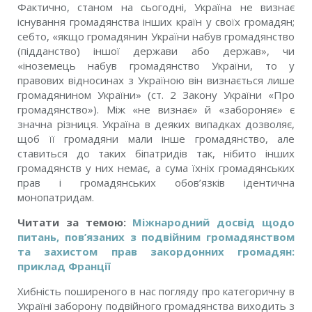
Фактично, станом на сьогодні, Україна не визнає
існування громадянства інших країн у своїх громадян;
себто, «якщо громадянин України набув громадянство
(підданство) іншої держави або держав», чи
«іноземець набув громадянство України, то у
правових відносинах з Україною він визнається лише
громадянином України» (ст. 2 Закону України «Про
громадянство»). Між «не визнає» й «забороняє» є
значна різниця. Україна в деяких випадках дозволяє,
щоб її громадяни мали інше громадянство, але
ставиться до таких біпатридів так, нібито інших
громадянств у них немає, а сума їхніх громадянських
прав і громадянських обов’язків ідентична
монопатридам.
Читати за темою:
Mіжнародний досвід щодо
питань, пов’язаних з подвійним громадянством
та захистом прав закордонних громадян:
приклад Франції
Хибність поширеного в нас погляду про категоричну в
Україні заборону подвійного громадянства виходить з