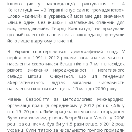
іншого (як у законодавця) трактування ст. 4
Конституції — «В Україні існує єдине громадянство».
Слово «єдиний» в українській мові має два значення:
«лише один, без інших» і «загальний, спільний для
всіх, неподільний». Творці Конституції не врахували
цю амбівалентність поняття, а законодавці зрозуміли
його лише в другому значенні.
В Україні спостерігається демографічний спад. У
період між 1991 і 2012 роками загальна чисельність
населення скоротилася більш ніж на 7 млн внаслідок
різкого зниження народжуваності і негативного
сальдо міграції. Очікується, що ця тенденція
зберігатиметься, відтак загальна чисельність
населення скоротиться ще на 10 млн до 2050 року.
Рівень безробіття за методологією Міжнародної
організації праці (в середньому у 2012 році): 7,5% у
віці 15–70 років. Якби працевлаштування за кордоном
було неможливим, рівень безробіття в Україні у 2008
році, за оцінками, був би у 1,5 рази вище. У 2012 році
українці були п’ятою за чисельністю групою громадян