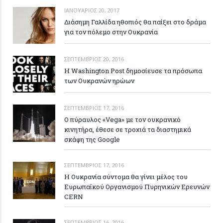
ΙΑΝΟΥΆΡΙΟΣ 20, 2017
Διάσημη Γαλλίδα ηθοπιός θα παίξει στο δράμα
για τον πόλεμο στην Ουκρανία
ΣΕΠΤΈΜΒΡΙΟΣ 20, 2016
Η Washington Post δημοσίευσε τα πρόσωπα
των Ουκρανών ηρώων
ΣΕΠΤΈΜΒΡΙΟΣ 17, 2016
Ο πύραυλος «Vega» με τον ουκρανικό
κινητήρα, έθεσε σε τροχιά τα διαστημικά
σκάφη της Google
ΣΕΠΤΈΜΒΡΙΟΣ 17, 2016
Η Ουκρανία σύντομα θα γίνει μέλος του
Ευρωπαϊκού Οργανισμού Πυρηνικών Ερευνών
CERN
ΣΕΠΤΈΜΒΡΙΟΣ 16, 2016