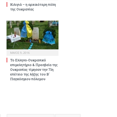
Κιλιγιά – η αρχαιότερη πόλη
της Ουκρανίας
ΜΆΙΟΣ 9, 2016
Το Ελληνο-Ουκρανικό
επιμελητήριο & Πρεσβεία της
Ουκρανίας τίμησαν την 71η
επέτειο της λήξης του Β΄
Παγκόσμιου πόλεμου