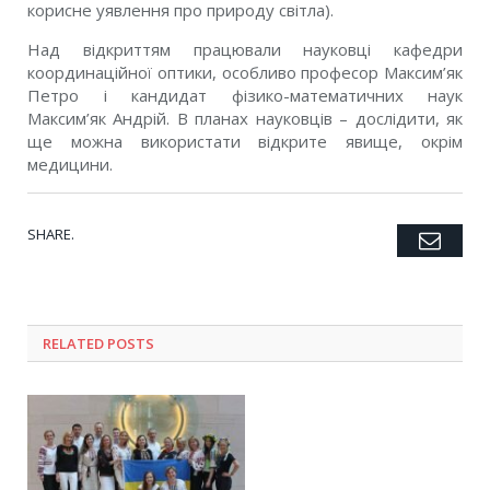
корисне уявлення про природу світла).
Над відкриттям працювали науковці кафедри
координаційної оптики, особливо професор Максим’як
Петро і кандидат фізико-математичних наук
Максим’як Андрій. В планах науковців – дослідити, як
ще можна використати відкрите явище, окрім
медицини.
SHARE.
Emai
Twitter
Facebook
Google+
Pinterest
LinkedIn
Tumblr
RELATED POSTS