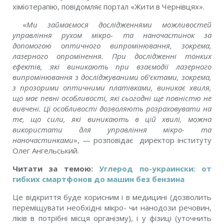
хіміотерапію, повідомляє портал «Жити в Чернівцях».
«
Ми займаємося дослідженнями можливостей
управління рухом мікро- та наночастинок за
допомогою оптичного випромінювання, зокрема,
лазерного опромінення. При дослідженні тонких
ефектів, які виникають при взаємодії лазерного
випромінювання з досліджуваними об’єктами, зокрема,
з прозорими оптичними платівками, виникає хвиля,
що має певні особливості, які сьогодні ще повністю не
вивчені. Ці особливості дозволяють розраховувати на
те, що сили, які виникають в цій хвилі, можна
використати для управління мікро- та
наночастинками
», — розповідає директор інституту
Олег Ангельський.
Читати за темою:
Углерод по-украински: от
гибких смартфонов до машин без бензина
Це відкриття буде корисним і в медицині (дозволить
переміщувати необхідні мікро- чи нанодози речовин,
ліків в потрібні місця організму), і у фізиці (уточнить