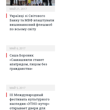
МАЙ 21, 2017
Українці зі Світового
Банку та МВФ влаштували
вишиванковий флешмоб
по всьому світу
МАЙ 6, 2017
Саша Боровик:
«Саакашвили станет
апатридом, лицом без
гражданства»
МАЙ 5, 2017
III Международный
фестиваль культурного
наследия «ЭТНО-хутор»
открывает двери для