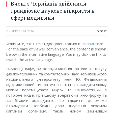
Вчені з Чернівців здійснили
грандіозне наукове відкриття в
сфері медицини
ON
АПРЕЛЬ 24, 2016
DIGEST
Извините, этот текст доступен только в “
Украинский
”.
For the sake of viewer convenience, the content is shown
below in the alternative language. You may click the link to
switch the active language.
Науковці кафедри координаційної оптики інституту
фізико-технічних та комп’ютерних наук Чернівецького
національного університету імені Ю. Федьковича
відкрили новий тип оптичного пінцета, завдяки якому
можна переміщувати мікро- та наночастинки в
потрібне місце, при цьому зберігаючи їхню форму та
запобігаючи розпаданню. Це відкриття допоможе
отримувати необхідні дози лікування окремим
клітинам організму, таким чином замінивши