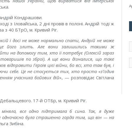
ність нашої України, щоб вирватися від імперської
А
ська.
 Андрій Кондрашови.
ді з Іловайська, 2 дні провів в полоні. Андрій тоді ж
а з 40 БТрО, м. Кривий Ріг.
ксій і досі не може нормально спати, Андрій не може
А
це його злить. Але вони залишились такими ж
э
ти на допомогу тим, хто її потребує (Олексій зараз
п
товаришів по зброї). А ще вони дізналися, що таке
в відправити Героїв цієї війни, бо всі, хто там був, і
уючи себе. Це не стосується тих, хто просто «з’їздив
ченням учасника бойових дій
», — розповідає Світлана
Дебальцевого. 17-й ОТБр, м. Кривий Ріг.
міняла, все одно підтримала б сина. Так, я дуже
ле одночасно була страшенно горда тим, що він — на
льга Зибіна.