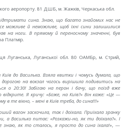
кого аеропорту. 81 ДШБ, м. Жажків, Черкаська обл.
підтримати сина. Знаю, що багато знайомих нас не
 все можливе й неможливе, щоб їхні сини залишилися
в на ноги. В прямому й переносному значенні, був
ра Платмір.
я Луганська, Луганської обл. 80 ОАМБр, м. Стрий,
в Київ до Василька. Взяла квитки і чомусь думала, що
, а дорогою на вокзал чогось вирішила подивитись на
ься о 20:30! Забігаю на перон і бачу, що поїзд вже
 відкрите. Я кричу: «Боже, на Київ?» Він каже: «Це —
у в те вікно, – мені в Київ треба, до сина!!!»
рший вагон заскочила, так і доїхала. Приїхала зранку
и, а Василько питає: «Розкажи-но, як ти доїхала?». І
е знаю, як то сталось, я просто до сина їхала!
», —