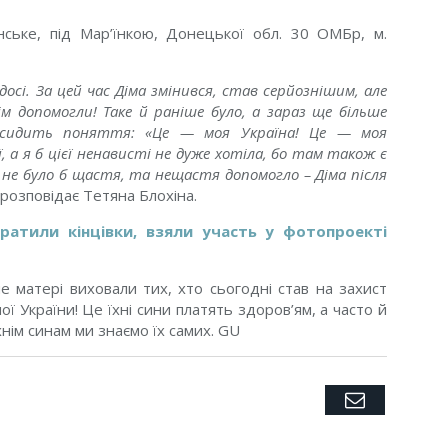
ське, під Мар’їнкою, Донецької обл. 30 ОМБр, м.
осі. За цей час Діма змінився, став серйознішим, але
ім допомогли! Таке й раніше було, а зараз ще більше
о сидить поняття: «Це — моя Україна! Це — моя
, а я б цієї ненависті не дуже хотіла, бо там також є
, не було б щастя, та нещастя допомогло – Діма після
 розповідає Тетяна Блохіна.
тратили кінцівки, взяли участь у фотопроекті
е матері виховали тих, хто сьогодні став на захист
ої України! Це їхні сини платять здоров’ям, а часто й
нім синам ми знаємо їх самих. GU
Twitter
Facebook
Google+
Pinterest
LinkedIn
Tumblr
Email