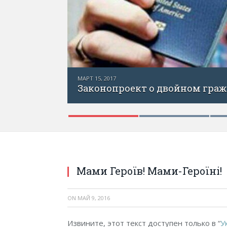
резидента
ФЕВРАЛЬ 26, 2017
Я — Эстония
Мами Героїв! Мами-Героїні!
ON
МАЙ 9, 2016
Извините, этот текст доступен только в “
У