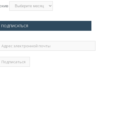
рхив
ПОДПИСАТЬСЯ
дрес
лектронной
очты