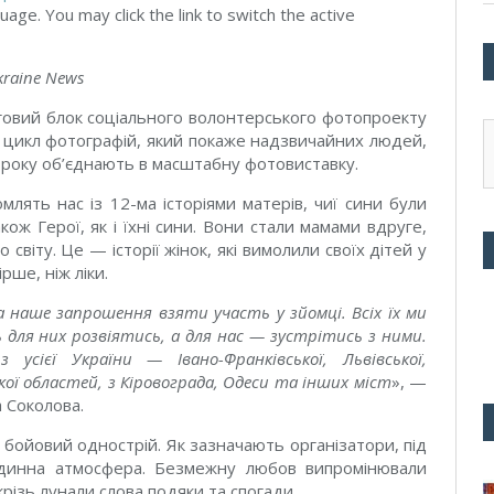
uage. You may click the link to switch the active
kraine News
рговий блок соціального волонтерського фотопроекту
е цикл фотографій, який покаже надзвичайних людей,
нці року об’єднають в масштабну фотовиставку.
лять нас із 12-ма історіями матерів, чиї сини були
кож Герої, як і їхні сини. Вони стали мамами вдруге,
го світу. Це — історії жінок, які вимолили своїх дітей у
рше, ніж ліки.
на наше запрошення взяти участь у зйомці. Всіх їх ми
ь для них розвіятись, а для нас — зустрітись з ними.
усієї України — Івано-Франківської, Львівської,
ої областей, з Кіровограда, Одеси та інших міст
», —
 Соколова.
 бойовий однострій. Як зазначають організатори, під
одинна атмосфера. Безмежну любов випромінювали
крізь лунали слова подяки та спогади.