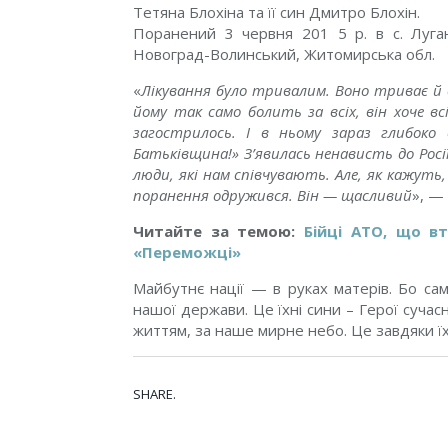
Тетяна Блохіна та її син Дмитро Блохін.
Поранений 3 червня 201 5 р. в с. Луган
Новоград-Волинський, Житомирська обл.
«
Лікування було тривалим. Воно триває й д
йому так само болить за всіх, він хоче вс
загострилось. І в ньому зараз глибок
Батьківщина!» З’явилась ненависть до Росії
люди, які нам співчувають. Але, як кажуть
поранення одружився. Він — щасливий
», —
Читайте за темою:
Бійці АТО, що в
«Переможці»
Майбутнє нації — в руках матерів. Бо сам
нашої держави. Це їхні сини – Герої сучасн
життям, за наше мирне небо. Це завдяки їх
SHARE.