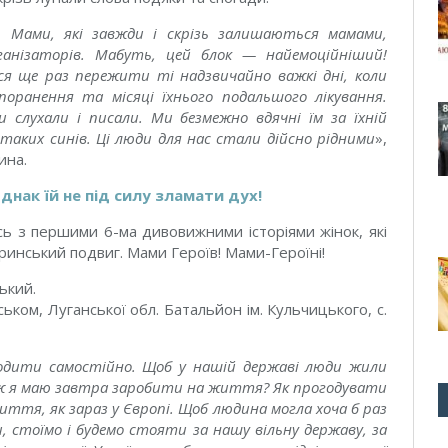
. Мами, які завжди і скрізь залишаються мамами,
ганізаторів. Мабуть, цей блок — найемоційніший!
ося ще раз пережити ті надзвичайно важкі дні, коли
оранення та місяці їхнього подальшого лікування.
ми слухали і писали. Ми безмежно вдячні їм за їхній
таких синів. Ці люди для нас стали дійсно рідними
»,
ина.
однак їй не під силу зламати дух!
 з першими 6-ма дивовижними історіями жінок, які
еринський подвиг. Мами Героїв! Мами-Героїні!
ький.
ьком, Луганської обл. Батальйон ім. Кульчицького, с.
ходити самостійно. Щоб у нашій державі люди жили
е ж я маю завтра заробити на життя? Як прогодувати
ття, як зараз у Європі. Щоб людина могла хоча б раз
и, стоїмо і будемо стояти за нашу вільну державу, за