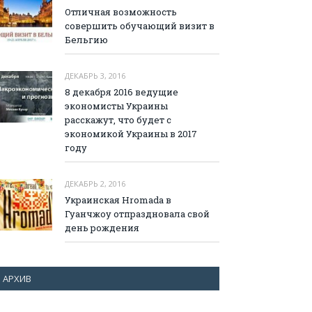
Отличная возможность
совершить обучающий визит в
Бельгию
ДЕКАБРЬ 3, 2016
8 декабря 2016 ведущие
экономисты Украины
расскажут, что будет с
экономикой Украины в 2017
году
ДЕКАБРЬ 2, 2016
Украинская Hromada в
Гуанчжоу отпраздновала свой
день рождения
АРХИВ