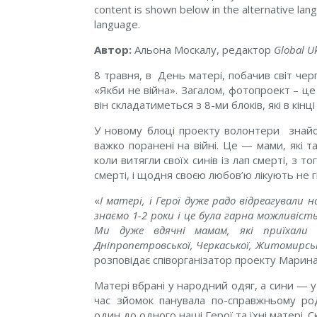
content is shown below in the alternative lang
language.
Автор:
Альона Москалу, редактор
Global U
8 травня, в День матері, побачив світ че
«Якби не війна». Загалом, фотопроект – ц
він складатиметься з 8-ми блоків, які в кі
У новому блоці проекту волонтери знайом
важко поранені на війні. Це — мами, які та
коли витягли своїх синів із лап смерті, з то
смерті, і щодня своєю любов’ю лікують не гі
«
І матері, і Герої дуже радо відреагували 
знаємо 1-2 роки і це була гарна можливіст
Ми дуже вдячні мамам, які приїхали з 
Дніпропетровської, Черкаської, Житомирськ
розповідає співорганізатор проекту Марина
Матері вбрані у народний одяг, а сини — у
час зйомок панувала по-справжньому р
один до одного наші Герої та їхні матері. С