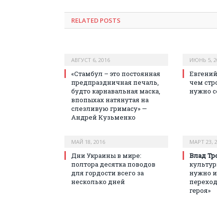
RELATED POSTS
АВГУСТ 6, 2016
ИЮНЬ 5, 2
«Стамбул – это постоянная
Евгений
предпраздничная печаль,
чем стр
будто карнавальная маска,
нужно с
впопыхах натянутая на
слезливую гримасу» —
Андрей Кузьменко
МАЙ 18, 2016
МАРТ 23, 
Дни Украины в мире:
Влад Тр
полтора десятка поводов
культу
для гордости всего за
нужно и
несколько дней
переход
героя»