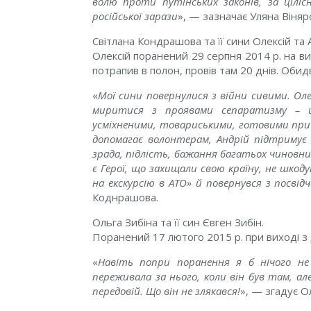
волю проти путінських законів, за ціліс
російської зарази
», — зазначає Уляна Віняр
Світлана Кондрашова та її сини Олексій та
Олексій поранений 29 серпня 2014 р. на вихо
потрапив в полон, провів там 20 днів. Обидв
«
Мої сини повернулися з війни сивими. Оле
миритися з проявами сепаратизму – 
усміхненими, товариськими, готовими прий
допомагає волонтерам, Андрій підтримує 
зрада, підлість, бажання багатьох чиновникі
є Герої, що захищали свою країну, не шкод
на екскурсію в АТО» й повернувся з посвід
Коднрашова.
Ольга Зибіна та її син Євген Зибін.
Поранений 17 лютого 2015 р. при виході з 
«
Навіть попри поранення я б нічого не 
переживала за нього, коли він був там, а
передовій. Що він не злякався!
», — згадує О