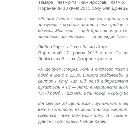
Тамара Платмір та її син Ярослав Платмір.
Поранений 30 січня 2015 року біля Донець
«
Як нам було не важко, але ми вирішили 
зрозуміли і осудили, дехто з них зробив
вдома… Моя мрія – щоб Ярослав міцно ста
здоровим і щасливим!
», — розповідає Тама
Любов Харів та її син Василь Харів
Поранений 17 травня 2015 р. в м. Станиц
Львівська обл. – м. Дніпропетровськ
«
А ще була історія, коли я вчергове їхала 
поїзд в мене в 23:30. Виїхала заздалегідь
квиток і бачу, що мій поїзд відправляєт
рухається! А це — літо, в машиніста вікно
131-й поїзд». «Що мені Ваш номер, – кричу йом
Він метрів 20 ще проїхав і зупинився, в пе
вже в госпіталь, не хотіла нічого говорит
сміється – вже розказали йому. А і сама н
ділиться спогадами Любов Харів.