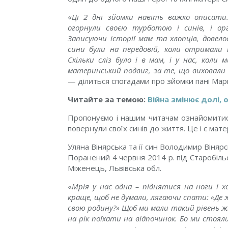
«
Ці 2 дні зйомки навіть важко описати
огорнули своєю турботою і синів, і ор
Записуючи історії мам та хлопців, довел
сини були на передовій, коли отримали п
Скільки сліз було і в мам, і у нас, коли 
материнський подвиг, за те, що виховали 
— ділиться спогадами про зйомки пані Мар
Читайте за темою:
Війна змінює долі, 
Пропонуємо і нашим читачам ознайомитись
повернули своїх синів до життя. Це і є мат
Уляна Вінярська та її син Володимир Вінярс
Поранений 4 червня 2014 р. під Старобільс
Міженець, Львівська обл.
«
Мрія у нас одна – піднятися на ноги і 
краще, щоб не думали, лягаючи спати: «Д
свою родину?» Щоб ми мали такий рівень жи
на рік поїхати на відпочинок. Бо ми стоял