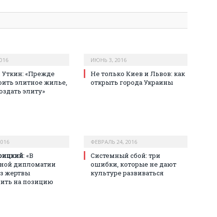
016
ИЮНЬ 3, 2016
 Уткин: «Прежде
Не только Киев и Львов: как
оить элитное жилье,
открыть города Украины
оздать элиту»
2016
ФЕВРАЛЬ 24, 2016
оицкий
: «В
Системный сбой: три
рной дипломатии
ошибки, которые не дают
з жертвы
культуре развиваться
ить на позицию