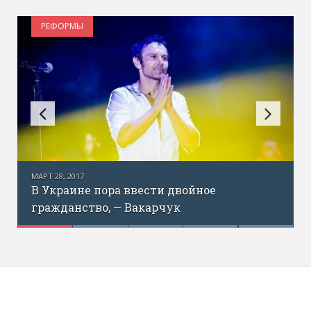
УКРАИНА В МИРЕ
МАРТ 15, 2017
Законопроект о двойном гражданстве
большая игра президента
Лінник Руслана про успіхи МЗС в сфері публічної
дипломатії