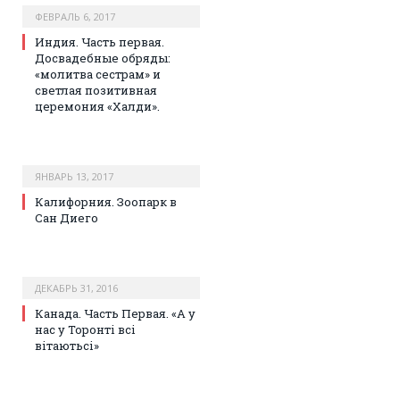
ФЕВРАЛЬ 6, 2017
Индия. Часть первая.
Досвадебные обряды:
«молитва сестрам» и
светлая позитивная
церемония «Халди».
ЯНВАРЬ 13, 2017
Калифорния. Зоопарк в
Сан Диего
ДЕКАБРЬ 31, 2016
Канада. Часть Первая. «А у
нас у Торонті всі
вітаютьсі»