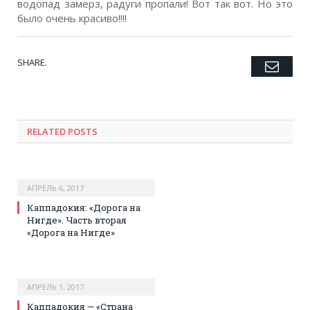
водопад замерз, радуги пропали! Вот так вот. Но это
было очень красиво!!!!
SHARE.
Emai
Twitter
Facebook
Google+
Pinterest
LinkedIn
Tumblr
RELATED POSTS
АПРЕЛЬ 6, 2017
Каппадокия: «Дорога на
Нигде». Часть вторая
«Дорога на Нигде»
АПРЕЛЬ 1, 2017
Каппадокия — «Страна