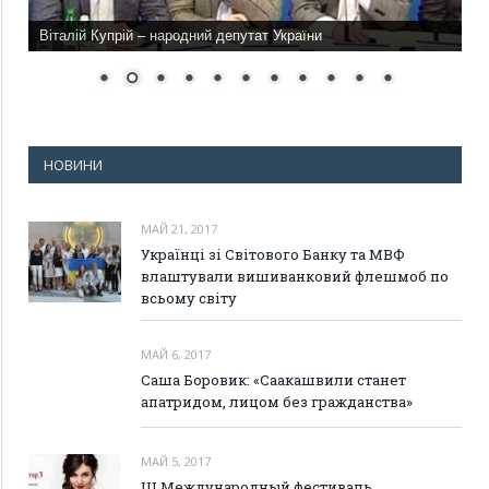
Віталій Купрій – народний депутат України
НОВИНИ
МАЙ 21, 2017
Українці зі Світового Банку та МВФ
влаштували вишиванковий флешмоб по
всьому світу
МАЙ 6, 2017
Саша Боровик: «Саакашвили станет
апатридом, лицом без гражданства»
МАЙ 5, 2017
III Международный фестиваль