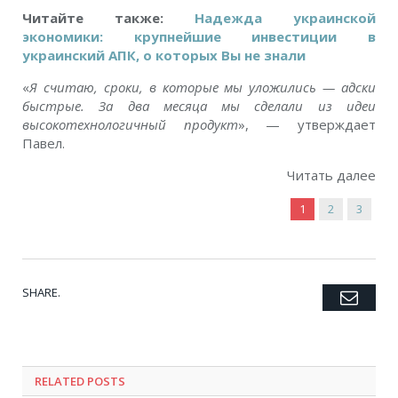
Читайте также:
Надежда украинской
экономики: крупнейшие инвестиции в
украинский АПК, о которых Вы не знали
«
Я считаю, сроки, в которые мы уложились — адски
быстрые. За два месяца мы сделали из идеи
высокотехнологичный продукт
», — утверждает
Павел.
Читать далее
1
2
3
SHARE.
Emai
Twitter
Facebook
Google+
Pinterest
LinkedIn
Tumblr
RELATED POSTS