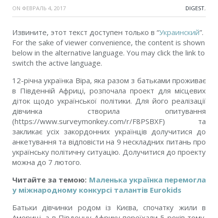
ON
ФЕВРАЛЬ 4, 2017
DIGEST
,
Извините, этот текст доступен только в “
Украинский
”.
For the sake of viewer convenience, the content is shown
below in the alternative language. You may click the link to
switch the active language.
12-річна українка Віра, яка разом з батьками проживає
в Південній Африці, розпочала проект для місцевих
діток щодо української політики. Для його реалізації
дівчинка створила опитування
(https://www.surveymonkey.com/r/F8PSBXF) та
закликає усіх закордонних українців долучитися до
анкетування та відповісти на 9 нескладних питань про
українську політичну ситуацію. Долучитися до проекту
можна до 7 лютого.
Читайте за темою:
Маленька українка перемогла
у міжнародному конкурсі талантів Eurokids
Батьки дівчинки родом із Києва, спочатку жили в
Америці, а в Південну Африку переїхали 5 років тому.