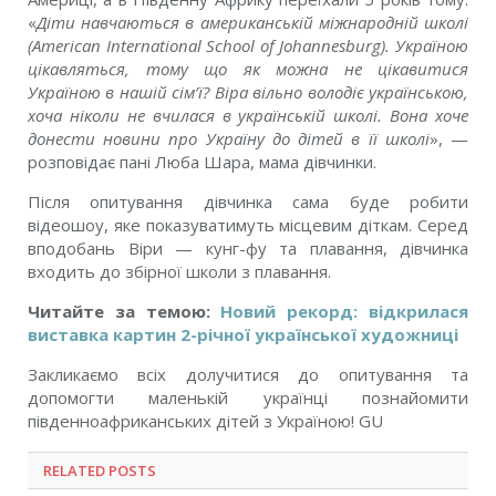
«
Діти навчаються в американській міжнародній школі
(American International School of Johannesburg). Україною
цікавляться, тому що як можна не цікавитися
Україною в нашій сім’ї? Віра вільно володіє українською,
хоча ніколи не вчилася в українській школі. Вона хоче
донести новини про Україну до дітей в її школі
», —
розповідає пані Люба Шара, мама дівчинки.
Після опитування дівчинка сама буде робити
відеошоу, яке показуватимуть місцевим діткам. Серед
вподобань Віри — кунг-фу та плавання, дівчинка
входить до збірної школи з плавання.
Читайте за темою:
Новий рекорд: відкрилася
виставка картин 2-річної української художниці
Закликаємо всіх долучитися до опитування та
допомогти маленькій українці познайомити
південноафриканських дітей з Україною! GU
RELATED POSTS