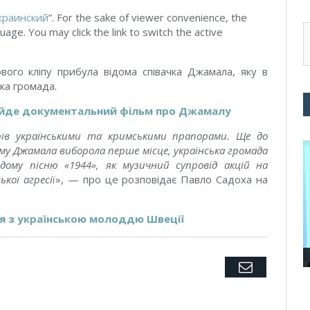
краинский
”. For the sake of viewer convenience, the
uage. You may click the link to switch the active
ого кліпу прибула відома співачка Джамала, яку в
ка громада.
 вийде документальний фільм про Джамалу
рів українськими та кримськими прапорами. Ще до
му Джамала виборола перше місце, українська громада
дому пісню «1944», як музичний супровід акцій на
кої агресі
ї», — про це розповідає Павло Садоха на
я з українською молоддю Швеції
Twitter
Facebook
Google+
Pinterest
LinkedIn
Tumblr
Email