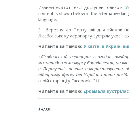
Извините, этот текст доступен только в “
У
content is shown below in the alternative lang
language.
31 березня до Португалії для зйомок нов
Лісабонському аеропорту зустріла українсь
Читайте за темою:
У квітні в Україні
«
Лісабонський аеропорт сьогодні замайо
міжнародного конкурсу Євробачення, на яко
в Португалії почала використовувати ві
підтримку Криму та України проти російсь
своїй сторінці у Facebook. GU
Читайте за темою:
Джамала зустрілас
SHARE.