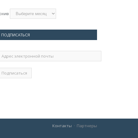
рхив
ПОДПИСАТЬСЯ
дрес
лектронной
очты
Контакты
Партнеры