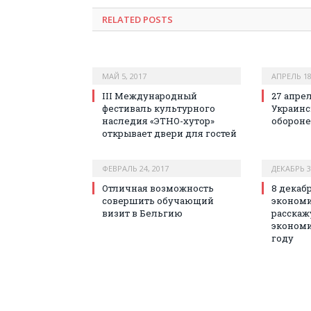
RELATED POSTS
МАЙ 5, 2017
АПРЕЛЬ 18
III Международный
27 апрел
фестиваль культурного
Украинс
наследия «ЭТНО-хутор»
обороне
открывает двери для гостей
ФЕВРАЛЬ 24, 2017
ДЕКАБРЬ 3
Отличная возможность
8 декаб
совершить обучающий
эконом
визит в Бельгию
расскажу
экономи
году