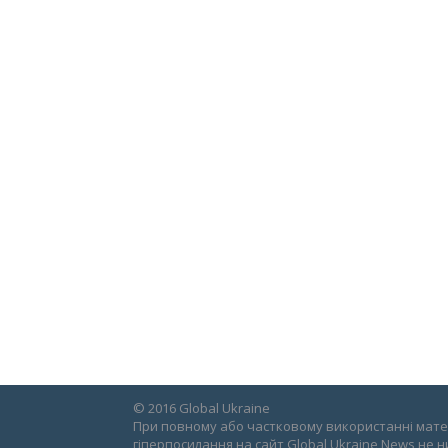
© 2016 Global Ukraine
При повному або частковому використанні матер
гіперпосилання на сайт Global Ukraine News не н