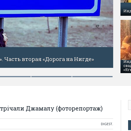
Инд
ия — «Страна лошадей». (Часть первая)
Инд
сва
«Яг
устрічали Джамалу (фоторепортаж)
DIGEST
,