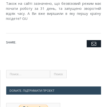
Також на сайті зазначено, що безвізовий режим має
почати роботу за 31 день, та запущено зворотній
відлік часу. А Ви вже вирішили в яку першу країну
поїдете? GU
SHARE.
Emai
Twitter
Facebook
Google+
Pinterest
LinkedIn
Tumblr
DONATE. ПІДТРИМАТИ ПРОЕКТ