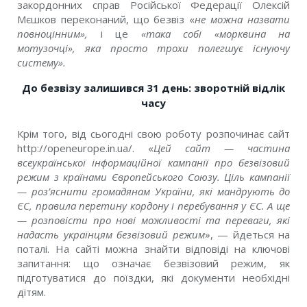
закордонних справ Російської Федерації Олексій
Мєшков переконаний, що безвіз «
не можна назвати
повноцінним»,
і це
«така собі «морквина на
мотузочці», яка просто трохи полегшує існуючу
систему».
До безвізу залишився 31 день: зворотній відлік
часу
Крім того, від сьогодні свою роботу розпочинає сайт
http://openeurope.in.ua/. «
Цей сайт — частина
всеукраїнської інформаційної кампанії про безвізовий
режим з країнами Європейського Союзу. Ціль кампанії
— роз’яснити громадянам України, які мандрують до
ЄС, правила перетину кордону і перебування у ЄС. А ще
— розповісти про нові можливості та переваги, які
надасть українцям безвізовий режим
», — йдеться на
поталі. На сайті можна знайти відповіді на ключові
запитання: що означає безвізовий режим, як
підготуватися до поїздки, які документи необхідні
дітям.