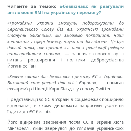
Читайте за темою:
#безвізнаш: як реагували
англомовні ЗМІ на українську перемогу?
«
Громадяни України зможуть подорожувати до
Європейського Союзу без віз. Українські громадяни
стануть ближчими, ми зможемо покращити наші
контакти у сфері бізнесу, науки та досліджень. Це був
довгий шлях, але врешті зусилля з реалізації реформ
винагородилися сповна
», — зазначає єврокомісар з
питань розширення і політики добросусідства
Йоганнес Ган.
«Зелене світло для безвізового режиму ЄС з Україною.
Важливий крок уперед для всієї Європи
», — написав
екс-прем’єр Швеції Карл Більдт у своєму Twitter.
Представництво ЄС в Україні в соцмережах поширило
відеозапис, в якому дипломати запросили українців
їздити до ЄС без віз.
Його відкриває звернення посла ЄС в Україні Хюга
Мінгареллі, який звернувся до глядачів українською: