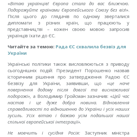
«
Вітаю українців! Європа стала до вас ближчою.
Подорожуйте країнами Європейського Союзу без віз
!».
Після цього до глядачів по одному зверталися
дипломати з різних країн, що працюють у
представництві – кожен своєю мовою запросив
українців їхати до ЄС.
Читайте за темою:
Рада ЄС схвалила безвіз для
України
Українські політики також висловлюються з приводу
сьогоднішніх подій: Президент Порошенко назвав
історичним рішення про затвердження Радою ЄС
безвізу для України, заявивши, що
«це наче
повернення додому після довгої та виснажливої
подорожі»,
а Володимир Гройсман зазначив: «
Цей час
настав і це дуже добра новина. Відновлення
справедливості по відношенню до України і усіх наших
зусиль. Усіх вітаю і бажаю усім подальшої нашої
спільної європейської інтеграції».
Не мовчить і сусідня Росія:
Заступник міністра