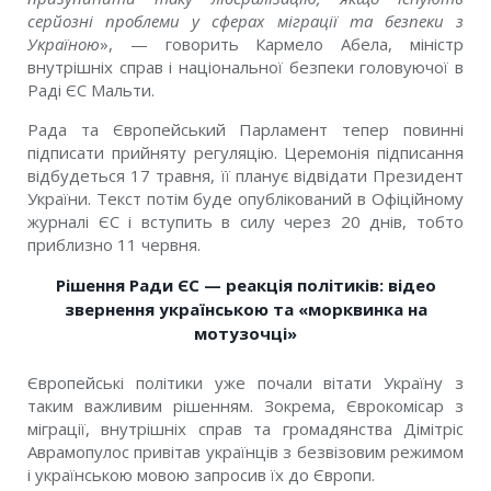
серйозні проблеми у сферах міграції та безпеки з
Україною
», — говорить Кармело Абела, міністр
внутрішніх справ і національної безпеки головуючої в
Раді ЄС Мальти.
Рада та Європейський Парламент тепер повинні
підписати прийняту регуляцію. Церемонія підписання
відбудеться 17 травня, її планує відвідати Президент
України. Текст потім буде опублікований в Офіційному
журналі ЄС і вступить в силу через 20 днів, тобто
приблизно 11 червня.
Рішення Ради ЄС — реакція політиків: відео
звернення українською та «морквинка на
мотузочці»
Європейські політики уже почали вітати Україну з
таким важливим рішенням. Зокрема, Єврокомісар з
міграції, внутрішніх справ та громадянства Дімітріс
Аврамопулос привітав українців з безвізовим режимом
і українською мовою запросив їх до Європи.