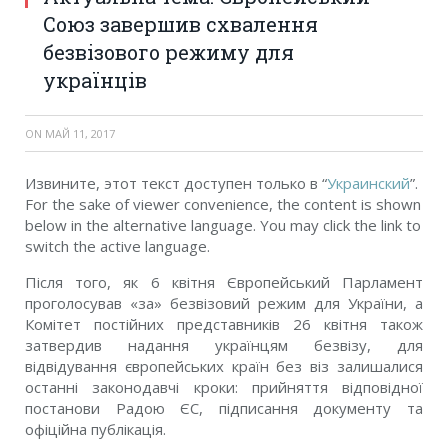
Союз завершив схвалення
безвізового режиму для
українців
ON
МАЙ 11, 2017
Извините, этот текст доступен только в “
Украинский
”.
For the sake of viewer convenience, the content is shown
below in the alternative language. You may click the link to
switch the active language.
Після того, як 6 квітня Європейський Парламент
проголосував «за» безвізовий режим для України, а
Комітет постійних представників 26 квітня також
затвердив надання українцям безвізу, для
відвідування європейських країн без віз залишалися
останні законодавчі кроки: прийняття відповідної
постанови Радою ЄС, підписання документу та
офіційна публікація.