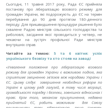
Сьогодні, 11 травня 2017 року, Рада ЄС прийняла
постанову про лібералізацію візового режиму для
громадян України, які подорожують до ЄС на термін
перебування до 90 днів протягом 180-денного
періоду. Для пришвидшення процедури рішення було
схвалене Радою міністрів сільського господарства та
риболовлі, засідання якої проводиться у четвер, не
чекаючи на зустріч профільної Ради міністрів
внутрішніх справ.
Читайте за темою:
5 та 6 квітня: успіх
українського безвізу та хто стояв на заваді
«Ухвалення положення про лібералізацію візового
режиму для громадян України є важливою подією, яка
сприятиме зміцненню зв’язків між народами України і
ЄС. Цьому слідує завершення необхідних реформ по
Україні в цілому ряді галузей, в тому числі міграції,
громадськості порядку і безпеки, зовнішніх відносинах і
праві. Крім того, механізм призупинення, недавно
прийнятий ЄС, робить можливим для Союзу
призупинити таку лібералізацію, якщо існують