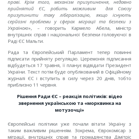
праві. Крім того, механізм призупинення, недавно
прийнятий ЄС, робить можливим для Союзу
призупинити таку лібералізацію, якщо існують
серйозні проблеми у сферах міграції та безпеки з
Україною
», – говорить Кармело Абела, міністр
внутрішніх справ і національної безпеки головуючої в
Раді ЄС Мальти.
Рада та Європейський Парламент тепер повинні
підписати прийняту регуляцію. Церемонія підписання
відбудеться 17 травня, її планує відвідати Президент
України. Текст потім буде опублікований в Офіційному
журналі ЄС і вступить в силу через 20 днів, тобто
приблизно 11 червня.
Рішення Ради ЄС – реакція політиків: відео
звернення українською та «морквинка на
мотузочці»
Європейські політики уже почали вітати Україну з
таким важливим рішенням. Зокрема, Єврокомісар з
міграції, внутрішніх справ та громадянства Дімітріс