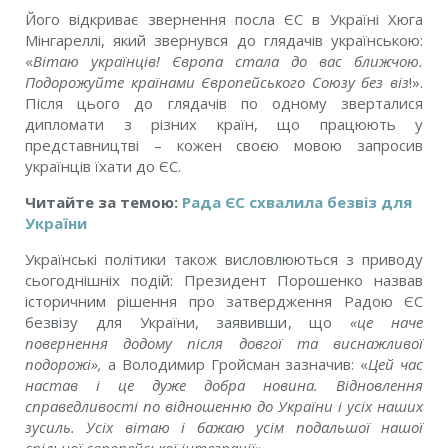
Його відкриває звернення посла ЄС в Україні Хюга
Мінгареллі, який звернувся до глядачів українською:
«
Вітаю українців! Європа стала до вас ближчою.
Подорожуйте країнами Європейського Союзу без віз
!».
Після цього до глядачів по одному зверталися
дипломати з різних країн, що працюють у
представництві – кожен своєю мовою запросив
українців їхати до ЄС.
Читайте за темою:
Рада ЄС схвалила безвіз для
України
Українські політики також висловлюються з приводу
сьогоднішніх подій: Президент Порошенко назвав
історичним рішення про затвердження Радою ЄС
безвізу для України, заявивши, що
«це наче
повернення додому після довгої та виснажливої
подорожі»,
а Володимир Гройсман зазначив: «
Цей час
настав і це дуже добра новина. Відновлення
справедливості по відношенню до України і усіх наших
зусиль. Усіх вітаю і бажаю усім подальшої нашої
спільної європейської інтеграції».