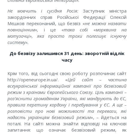
Не мовчить і сусідня Росія:
Заступник міністра
закордонних справ Російської Федерації Олексій
Мєшков переконаний, що безвіз «
не можна назвати
повноцінним»,
і це
«така собі «морквина на
мотузочці», яка просто трохи полегшує існуючу
систему».
До безвізу залишився 31 день: зворотній відлік
часу
Крім того, від сьогодні свою роботу розпочинає сайт
http://openeurope.in.ua/. «
Цей сайт – частина
всеукраїнської інформаційної кампанії про безвізовий
режим з країнами Європейського Союзу. Ціль кампанії –
роз’яснити громадянам України, які мандрують до ЄС,
правила перетину кордону і перебування у ЄС. А ще –
розповісти про нові можливості та переваги, які
надасть українцям безвізовий режим
», – йдеться на
поталі. На сайті можна знайти відповіді на ключові
запитання: що означає безвізовий режим, як