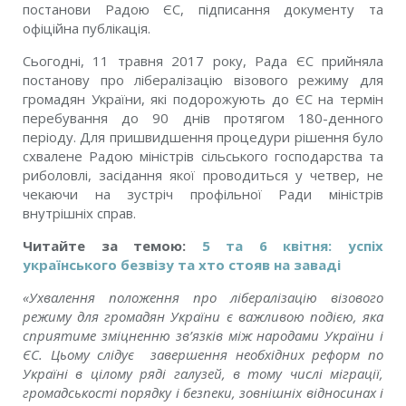
постанови Радою ЄС, підписання документу та
офіційна публікація.
Сьогодні, 11 травня 2017 року, Рада ЄС прийняла
постанову про лібералізацію візового режиму для
громадян України, які подорожують до ЄС на термін
перебування до 90 днів протягом 180-денного
періоду. Для пришвидшення процедури рішення було
схвалене Радою міністрів сільського господарства та
риболовлі, засідання якої проводиться у четвер, не
чекаючи на зустріч профільної Ради міністрів
внутрішніх справ.
Читайте за темою:
5 та 6 квітня: успіх
українського безвізу та хто стояв на заваді
«Ухвалення положення про лібералізацію візового
режиму для громадян України є важливою подією, яка
сприятиме зміцненню зв’язків між народами України і
ЄС. Цьому слідує завершення необхідних реформ по
Україні в цілому ряді галузей, в тому числі міграції,
громадськості порядку і безпеки, зовнішніх відносинах і