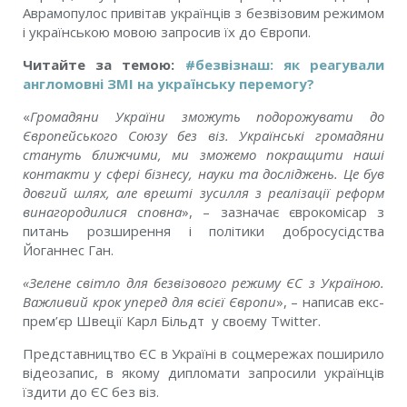
Аврамопулос привітав українців з безвізовим режимом
і українською мовою запросив їх до Європи.
Читайте за темою:
#безвізнаш: як реагували
англомовні ЗМІ на українську перемогу?
«
Громадяни України зможуть подорожувати до
Європейського Союзу без віз. Українські громадяни
стануть ближчими, ми зможемо покращити наші
контакти у сфері бізнесу, науки та досліджень. Це був
довгий шлях, але врешті зусилля з реалізації реформ
винагородилися сповна
», – зазначає єврокомісар з
питань розширення і політики добросусідства
Йоганнес Ган.
«Зелене світло для безвізового режиму ЄС з Україною.
Важливий крок уперед для всієї Європи
», – написав екс-
прем’єр Швеції Карл Більдт у своєму Twitter.
Представництво ЄС в Україні в соцмережах поширило
відеозапис, в якому дипломати запросили українців
їздити до ЄС без віз.