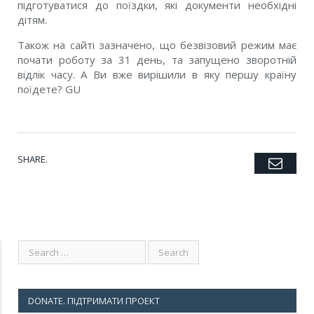
підготуватися до поїздки, які документи необхідні
дітям.
Також на сайті зазначено, що безвізовий режим має
почати роботу за 31 день, та запущено зворотній
відлік часу. А Ви вже вирішили в яку першу країну
поїдете? GU
SHARE.
Emai
Twitter
Facebook
Google+
Pinterest
LinkedIn
Tumblr
DONATE. ПІДТРИМАТИ ПРОЕКТ