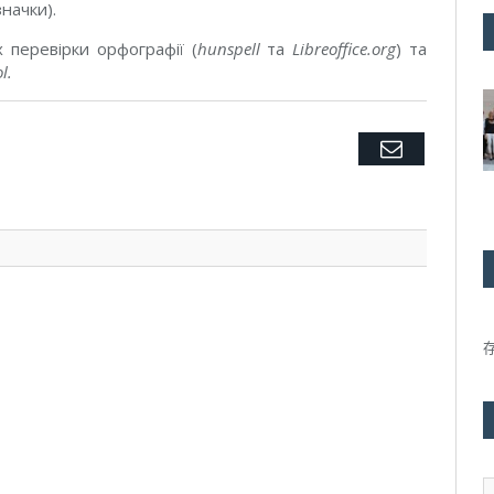
начки).
 перевірки орфографії (
hunspell
та
Libreoffice.org
) та
l.
Twitter
Facebook
Google+
Pinterest
LinkedIn
Tumblr
Email