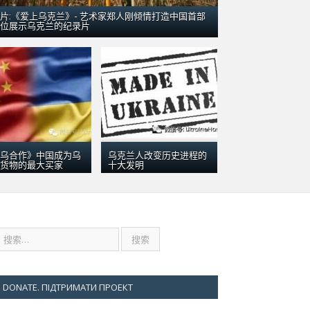
片:《爱上乌克兰》- 艺术家郑人刚倾情打造中国首部
位展示乌克兰的纪录片
五月 9, 2016
群众围观
乌克兰对
乌合作》中国成为乌
乌克兰人改变历史进程的
货物的最大买家
十大发明
DONATE. ПІДТРИМАТИ ПРОЕКТ