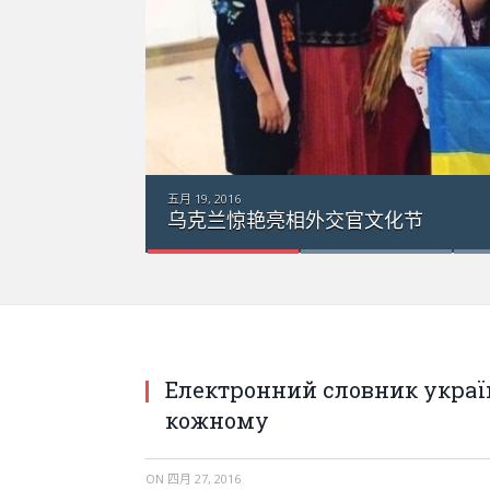
外交官文化节
Електронний словник украї
кожному
ON
四月 27, 2016