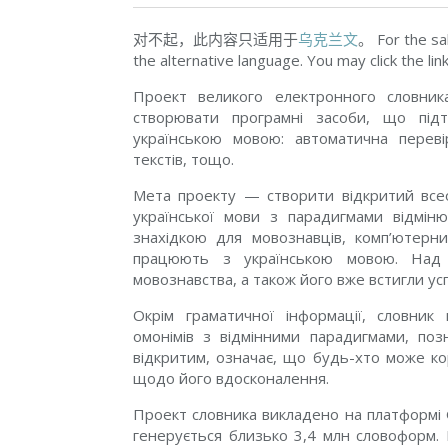
对不起，此内容只适用于
乌克兰文
。 For the sa
the alternative language. You may click the lin
Проект великого електронного словник
створювати програмні засоби, що під
українською мовою: автоматична перевір
текстів, тощо.
Мета проекту — створити відкритий все
української мови з парадигмами відмін
знахідкою для мовознавців, комп’ютерних 
працюють з українською мовою. Над с
мовознавства, а також його вже встигли ус
Окрім граматичної інформації, словник 
омонімів з відмінними парадигмами, поз
відкритим, означає, що будь-хто може ко
щодо його вдосконалення.
Проект словника викладено на платформі Gi
генерується близько 3,4 млн словоформ. 