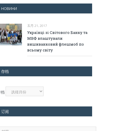
НОВИНИ
五月 21, 2017
Українці зі Світового Банку та
МВФ влаштували
вишиванковий флешмоб по
всьому світу
存档
存档
订阅
邮