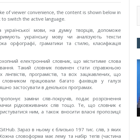
ke of viewer convenience, the content is shown below in
k to switch the active language.
а української мови, на думку творців, допоможе
тримують українську мову чи аналізують тексти
ка орфографії, граматики та стилю, класифікація
охопний електронний словник, що міститиме слова
ювання. Такий словник повинен стати справжньою
лінгвістів, програмістів, та всіх зацікавлених, що
ловником працювали багато фахівців у галузі
пішно застосувати в декількох програмах.
пропонує заміни слів-покручів, подає розрізнення
начки рідковживаних слів тощо. Те, що словник є
ристуватися ним, а також вносити власні пропозиції
tHub. Зараз в ньому є близько 197 тис. слів, з яких
Кожна словоформа має лему та набір тегів (частина