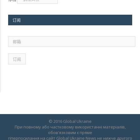
订阅
邮
箱
© 2016 Global Ukraine
При повному або частковому використанні матеріалів,
обов'язковим є пряме
гіперпосилання на сайт Global Ukraine News не нижче другого