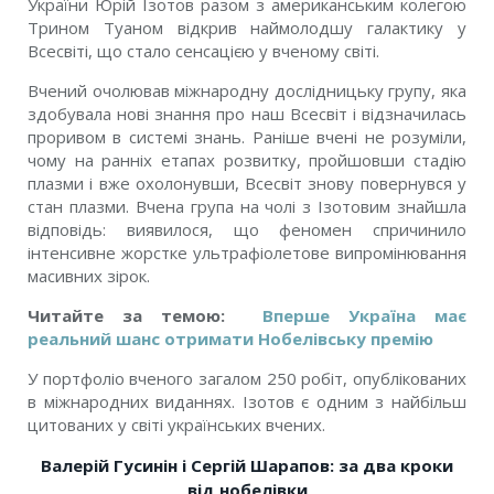
України Юрій Ізотов разом з американським колегою
Трином Туаном відкрив наймолодшу галактику у
Всесвіті, що стало сенсацією у вченому світі.
Вчений очолював міжнародну дослідницьку групу, яка
здобувала нові знання про наш Всесвіт і відзначилась
проривом в системі знань. Раніше вчені не розуміли,
чому на ранніх етапах розвитку, пройшовши стадію
плазми і вже охолонувши, Всесвіт знову повернувся у
стан плазми. Вчена група на чолі з Ізотовим знайшла
відповідь: виявилося, що феномен спричинило
інтенсивне жорстке ультрафіолетове випромінювання
масивних зірок.
Читайте за темою:
Вперше Україна має
реальний шанс отримати Нобелівську премію
У портфоліо вченого загалом 250 робіт, опублікованих
в міжнародних виданнях. Ізотов є одним з найбільш
цитованих у світі українських вчених.
Валерій Гусинін і Сергій Шарапов: за два кроки
від нобелівки