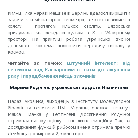
Киянці, яка наразі мешкає в Берліні, вдалося вирішити
задачу з комбінаторної геометрії, з якою возилися її
колеги протягом кількох століть. Вязовська
придумала, як вкладати кульки в 8- і 24-мірному
просторі. На практиці робота української вченої
допоможе, зокрема, поліпшити передачу сигналу у
Космосі.
Читайте за темою:
Штучний інтелект: від
перемоги над Каспаровим в шахи до лікування
раку і передбачення місць злочинів
Марина Родніна: українська гордість Німеччини
Наразі українка, виходець з Інституту молекулярної
біології та генетики НАН України, очолює Інститут
Макса Планка у Геттінгені. Досягнення Родніної
отримали високу оцінку – і не лише емоційну. Так, за
дослідження функцій рибосом вчена отримала премію
Лейбніца розміром у 2,5 млн євро.