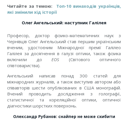
Читайте за темою:
Топ-10 винаходів українців,
які змінили хід історії
Олег Ангельський: наступник Галілея
Професор, доктор фізико-математичних наук з
Чернівців Олег Ангельський став першим українським
вченим, удостоєним Міжнародної премії Галілео
Галілея за досягнення в галузі оптики, також фізика
включили до
EOS
(Світового оптичного
співтовариства).
Ангельський написав понад 300 статей для
міжнародних журналів, а також виступив автором або
співавторів шести опублікованих в США монографій.
Вчений проводить дослідження з голографії,
статистичної та кореляційної оптики, оптичної
діагностики шорстких поверхонь.
Олександр Рубанов: снайпер не може схибити