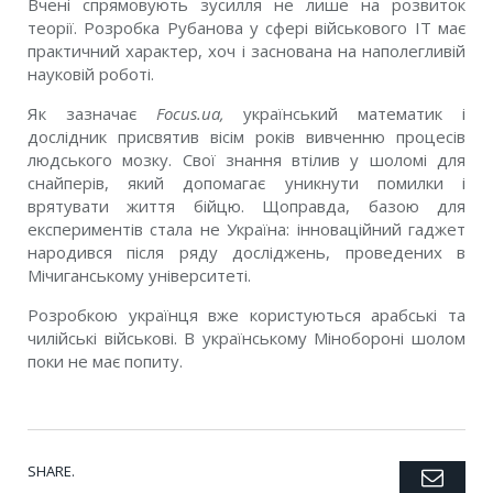
Вчені спрямовують зусилля не лише на розвиток
теорії. Розробка Рубанова у сфері військового IT має
практичний характер, хоч і заснована на наполегливій
науковій роботі.
Як зазначає
Focus.ua,
український математик і
дослідник присвятив вісім років вивченню процесів
людського мозку. Свої знання втілив у шоломі для
снайперів, який допомагає уникнути помилки і
врятувати життя бійцю. Щоправда, базою для
експериментів стала не Україна: інноваційний гаджет
народився після ряду досліджень, проведених в
Мічиганському університеті.
Розробкою українця вже користуються арабські та
чилійські військові. В українському Мінобороні шолом
поки не має попиту.
SHARE.
Emai
Twitter
Facebook
Google+
Pinterest
LinkedIn
Tumblr