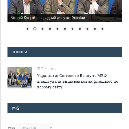
Віталій Купрій – народний депутат України
НОВИНИ
五月 21, 2017
Українці зі Світового Банку та МВФ
влаштували вишиванковий флешмоб по
всьому світу
存档
存档