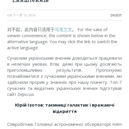
ON
十一月 15, 2016
DIGEST
对不起，此内容只适用于
乌克兰文
。 For the sake of
viewer convenience, the content is shown below in the
alternative language. You may click the link to switch the
active language.
Сучасним українським вченим доводиться працювати
в нелегких умовах. Втім, деякі при цьому досягають
приголомшливих результатів. Пропонуємо
познайомитися з сучасними українськими вченими, які
здійснили прорив у знаннях про нашу планету. Топ-7
сучасних та видатних українських вчених підготував
сайт
Depo.ua.
Юрій Ізотов: таємниці галактик і вражаючі
відкриття
Співробітник Головної астрономічної обсерваторії НАН