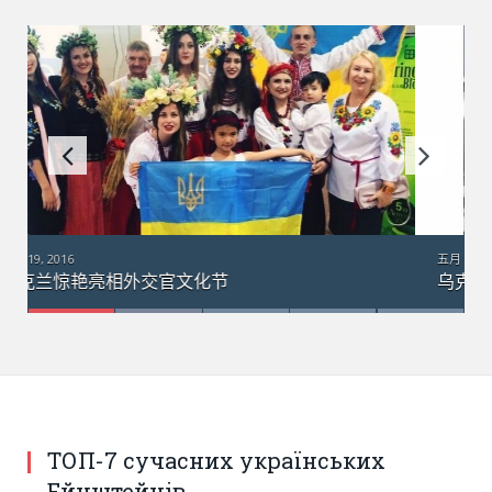
五月 18, 2016
乌克兰“梦幻”运输机在澳大利亚：引数千群众围观
ТОП-7 сучасних українських
Ейнштейнів