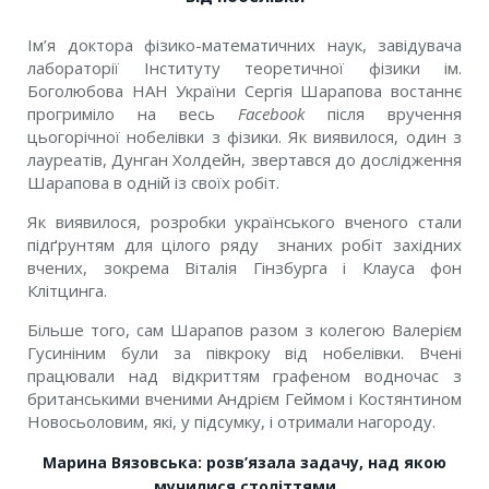
Ім’я доктора фізико-математичних наук, завідувача
лабораторії Інституту теоретичної фізики ім.
Боголюбова НАН України Сергія Шарапова востаннє
прогриміло на весь
Facebook
після вручення
цьогорічної нобелівки з фізики. Як виявилося, один з
лауреатів, Дунган Холдейн, звертався до дослідження
Шарапова в одній із своїх робіт.
Як виявилося, розробки українського вченого стали
підґрунтям для цілого ряду знаних робіт західних
вчених, зокрема Віталія Гінзбурга і Клауса фон
Клітцинга.
Більше того, сам Шарапов разом з колегою Валерієм
Гусиніним були за півкроку від нобелівки. Вчені
працювали над відкриттям графеном водночас з
британськими вченими Андрієм Геймом і Костянтином
Новосьоловим, які, у підсумку, і отримали нагороду.
Марина Вязовська: розв’язала задачу, над якою
мучилися століттями