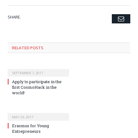
SHARE.
Emai
Twitter
Facebook
Google+
Pinterest
LinkedIn
Tumblr
RELATED POSTS
SEPTEMBER 7, 2017
Apply to participate in the
first CosmoHack in the
world!
MAY 26, 2017
Erasmus for Young
Entrepreneurs