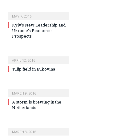
MAY 7, 2016
Kyiv’s New Leadership and
Ukraine’s Economic
Prospects
APRIL 12, 2016
Tulip field in Bukovina
MARCH 9, 2016
A storm is brewing in the
Netherlands
MARCH 3, 2016