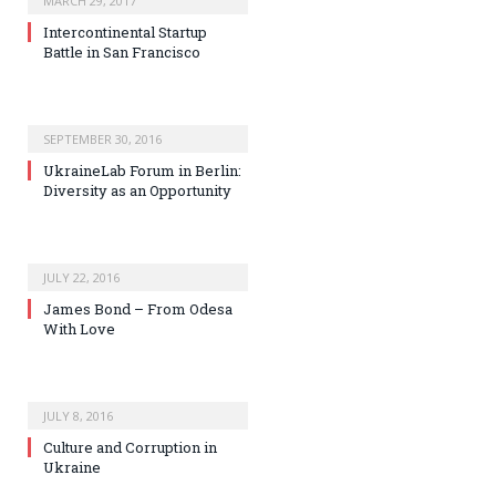
MARCH 29, 2017
Intercontinental Startup
Battle in San Francisco
SEPTEMBER 30, 2016
UkraineLab Forum in Berlin:
Diversity as an Opportunity
JULY 22, 2016
James Bond – From Odesa
With Love
JULY 8, 2016
Culture and Corruption in
Ukraine