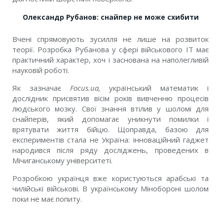
Олександр Рубанов: снайпер не може схибити
Вчені спрямовують зусилля не лише на розвиток
теорії. Розробка Рубанова у сфері військового IT має
практичний характер, хоч і заснована на наполегливій
науковій роботі.
Як зазначає
Focus.ua,
український математик і
дослідник присвятив вісім років вивченню процесів
людського мозку. Свої знання втілив у шоломі для
снайперів, який допомагає уникнути помилки і
врятувати життя бійцю. Щоправда, базою для
експериментів стала не Україна: інноваційний гаджет
народився після ряду досліджень, проведених в
Мічиганському університеті.
Розробкою українця вже користуються арабські та
чилійські військові. В українському Мінобороні шолом
поки не має попиту.