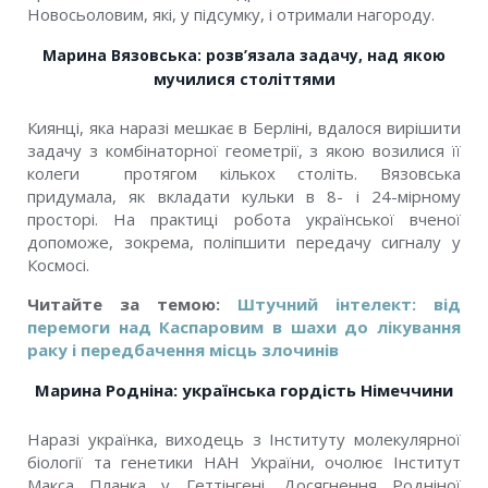
Новосьоловим, які, у підсумку, і отримали нагороду.
Марина Вязовська: розв’язала задачу, над якою
мучилися століттями
Киянці, яка наразі мешкає в Берліні, вдалося вирішити
задачу з комбінаторної геометрії, з якою возилися її
колеги протягом кількох століть. Вязовська
придумала, як вкладати кульки в 8- і 24-мірному
просторі. На практиці робота української вченої
допоможе, зокрема, поліпшити передачу сигналу у
Космосі.
Читайте за темою:
Штучний інтелект: від
перемоги над Каспаровим в шахи до лікування
раку і передбачення місць злочинів
Марина Родніна: українська гордість Німеччини
Наразі українка, виходець з Інституту молекулярної
біології та генетики НАН України, очолює Інститут
Макса Планка у Геттінгені. Досягнення Родніної