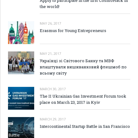
Apply to participate in the first CosmoHack in
the world!
MAY 26, 2017
Erasmus for Young Entrepreneurs
MAY 21, 2017
Українці зі Світового Банку та МВФ
влаштували вишиванковий флешмоб по
всьому світу
MARCH 30, 2017
The II Ukrainian Gas Investment Forum took
place on March 23, 2017 in Kyiv
MARCH 29, 2017
Intercontinental Startup Battle in San Francisco