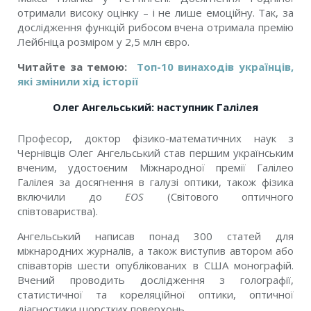
отримали високу оцінку – і не лише емоційну. Так, за
дослідження функцій рибосом вчена отримала премію
Лейбніца розміром у 2,5 млн євро.
Читайте за темою:
Топ-10 винаходів українців,
які змінили хід історії
Олег Ангельський: наступник Галілея
Професор, доктор фізико-математичних наук з
Чернівців Олег Ангельський став першим українським
вченим, удостоєним Міжнародної премії Галілео
Галілея за досягнення в галузі оптики, також фізика
включили до
EOS
(Світового оптичного
співтовариства).
Ангельський написав понад 300 статей для
міжнародних журналів, а також виступив автором або
співавторів шести опублікованих в США монографій.
Вчений проводить дослідження з голографії,
статистичної та кореляційної оптики, оптичної
діагностики шорстких поверхонь.