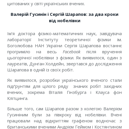
цитованих у світі українських вчених.
Валерій Гусинін і Сергій Шарапов: за два кроки
від нобелівки
Ім’я доктора фізико-математичних наук, завідувача
лабораторії Інституту теоретичної фізики ім.
Боголюбова НАН України Сергія Шарапова востаннє
прогриміло на весь
Facebook
після вручення
цьогорічної нобелівки з фізики. Як виявилося, один з
лауреатів, Дунган Холдейн, звертався до дослідження
Шарапова в одній із своїх робіт.
Як виявилося, розробки українського вченого стали
підґрунтям для цілого ряду знаних робіт західних
вчених, зокрема Віталія Гінзбурга і Клауса фон
Клітцинга.
Більше того, сам Шарапов разом з колегою Валерієм
Гусиніним були за півкроку від нобелівки. Вчені
працювали над відкриттям графеном водночас з
британськими вченими Андрієм Геймом і Костянтином