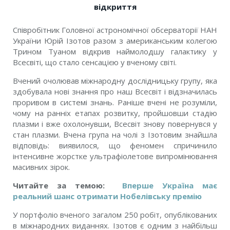
відкриття
Співробітник Головної астрономічної обсерваторії НАН
України Юрій Ізотов разом з американським колегою
Трином Туаном відкрив наймолодшу галактику у
Всесвіті, що стало сенсацією у вченому світі.
Вчений очолював міжнародну дослідницьку групу, яка
здобувала нові знання про наш Всесвіт і відзначилась
проривом в системі знань. Раніше вчені не розуміли,
чому на ранніх етапах розвитку, пройшовши стадію
плазми і вже охолонувши, Всесвіт знову повернувся у
стан плазми. Вчена група на чолі з Ізотовим знайшла
відповідь: виявилося, що феномен спричинило
інтенсивне жорстке ультрафіолетове випромінювання
масивних зірок.
Читайте за темою:
Вперше Україна має
реальний шанс отримати Нобелівську премію
У портфоліо вченого загалом 250 робіт, опублікованих
в міжнародних виданнях. Ізотов є одним з найбільш