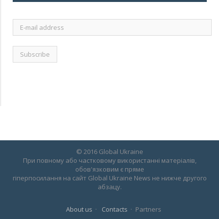
E-
mail
address
© 2016 Global Ukraine
При повному або частковому використанні матеріалів,
обов'язковим є пряме
гіперпосилання на сайт Global Ukraine News не нижче другого
абзацу.
About us
Contacts
Partners