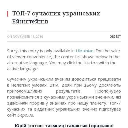
ТОП-7 сучасних українських
Ейнштейнів
ON
NOVEMBER 15, 2016
DIGEST
Sorry, this entry is only available in
Ukrainian
. For the sake
of viewer convenience, the content is shown below in the
alternative language. You may click the link to switch the
active language.
Сучасним українським вченим доводиться працювати
в нелегких умовах. Втім, деякі при цьому досягають
приголомшливих результатів. Пропонуємо
познайомитися з сучасними українськими вченими, які
здійснили прорив у знаннях про нашу планету. Топ-7
сучасних та видатних українських вчених підготував
сайт
Depo.ua.
Юрій Ізотов: таємниці галактик і вражаючі