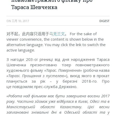
Тараса Шевченка
ON
三月 10, 2017
DIGEST
对不起，此内容只适用于
乌克兰文
。 For the sake of
viewer convenience, the content is shown below in the
alternative language. You may click the link to switch the
active language.
З нагоди 203-ої річниці від дня народження Тараса
Шевченка презентовано тізер повнометражного
художнього фільму
«Тарас. Повернення»
(робоча назва
«Таразі. Прощання з пустелею»
), вихід якого в прокат
планується за рік – у березні 2018-го. Про
це
повідомляє
прес-служба Держкіно.
«
Робота над фільмом має бути завершена восени 2017
року. Частина зйомок уже відбулася в Києві, Одесі та в
Мангістауській області Казахстану. Цієї весни
заплановані знімальні дні в Одеській області та у