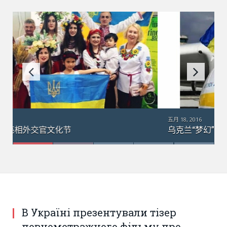
五月 18, 2016
乌克兰“梦幻”运输机在澳大利亚：引数千群众围观
В Україні презентували тізер
повнометражного фільму про