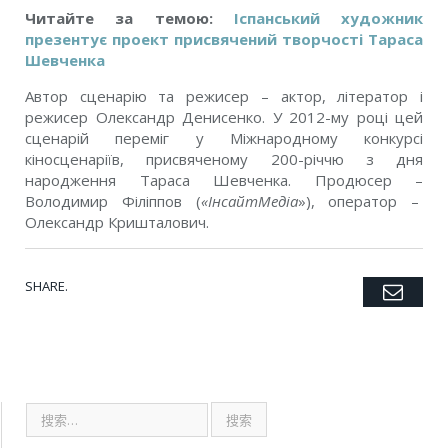
Читайте за темою:
Іспанський художник
презентує проект присвячений творчості Тараса
Шевченка
Автор сценарію та режисер – актор, літератор і
режисер Олександр Денисенко. У 2012-му році цей
сценарій переміг у Міжнародному конкурсі
кіносценаріїв, присвяченому 200-річчю з дня
народження Тараса Шевченка. Продюсер –
Володимир Філіппов (
«ІнсайтМедіа
»), оператор –
Олександр Кришталович.
SHARE.
Emai
Twitter
Facebook
Google+
Pinterest
LinkedIn
Tumblr