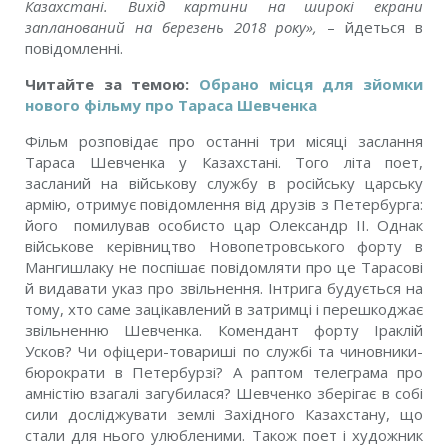
Казахстані. Вихід картини на широкі екрани
запланований на березень 2018 року
»,
– йдеться в
повідомленні.
Читайте за темою:
Обрано місця для зйомки
нового фільму про Тараса Шевченка
Фільм розповідає про останні три місяці заслання
Тараса Шевченка у Казахстані. Того літа поет,
засланий на військову службу в російську царську
армію, отримує повідомлення від друзів з Петербурга:
його помилував особисто цар Олександр II. Однак
військове керівництво Новопетровського форту в
Мангишлаку не поспішає повідомляти про це Тарасові
й видавати указ про звільнення. Інтрига будується на
тому, хто саме зацікавлений в затримці і перешкоджає
звільненню Шевченка. Комендант форту Іраклій
Усков? Чи офіцери-товариші по службі та чиновники-
бюрократи в Петербурзі? А раптом телеграма про
амністію взагалі загубилася? Шевченко зберігає в собі
сили досліджувати землі Західного Казахстану, що
стали для нього улюбленими. Також поет і художник