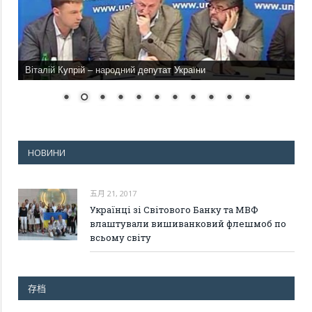
Віталій Купрій – народний депутат України
НОВИНИ
五月 21, 2017
Українці зі Світового Банку та МВФ
влаштували вишиванковий флешмоб по
всьому світу
存档