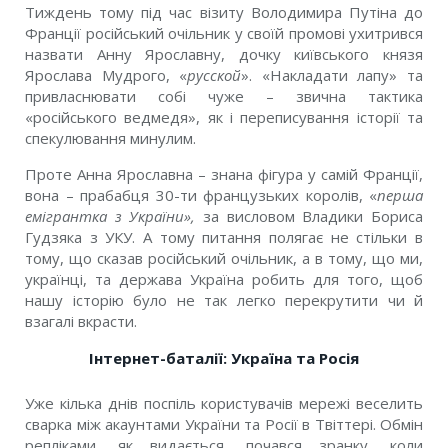
Тиждень тому під час візиту Володимира Путіна до
Франції російський очільник у своїй промові ухитрився
назвати Анну Ярославну, дочку київського князя
Ярослава Мудрого, «
русской
». «Накладати лапу» та
привласнювати собі чуже – звична тактика
«російського ведмедя», як і переписування історії та
спекулювання минулим.
Проте Анна Ярославна – знана фігура у самій Франції,
вона – прабабця 30-ти французьких королів, «
перша
емігрантка з України»,
за висловом Владики Бориса
Гудзяка з УКУ. А тому питання полягає не стільки в
тому, що сказав російський очільник, а в тому, що ми,
українці, та держава Україна робить для того, щоб
нашу історію було не так легко перекрутити чи й
взагалі вкрасти.
Інтернет-баталії: Україна та Росія
Уже кілька днів поспіль користувачів мережі веселить
сварка між акаунтами України та Росії в Твіттері
.
Обмін
репліками, як видається, почався зранку, коли