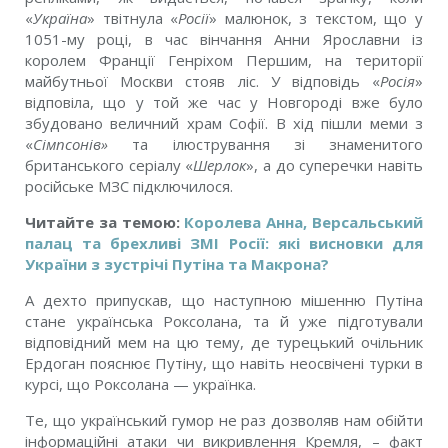
«
Україна
» твітнула «
Росії
» малюнок, з
текстом
, що у
1051-му році, в час вінчання Анни Ярославни із
королем Франції Генріхом Першим, на території
майбутньої Москви стояв ліс.
У відповідь «
Росія
»
відповіла, що у той же час у Новгороді вже було
збудовано величний храм Софії. В хід пішли меми з
«
Сімпсонів»
та ілюстрування зі знаменитого
британського серіалу «
Шерлок
», а до суперечки навіть
російське МЗС підключилося.
Читайте за темою:
Королева Анна, Версальський
палац та брехливі ЗМІ Росії: які висновки для
України з зустрічі Путіна та Макрона?
А дехто припускав, що наступною мішенню Путіна
стане українська Роксолана, та й уже підготували
відповідний мем на цю тему, де турецький очільник
Ердоган пояснює Путіну, що навіть неосвічені турки в
курсі, що Роксолана — українка.
Те, що український гумор не раз дозволяв нам обійти
інформаційні атаки чи викривлення Кремля, – факт