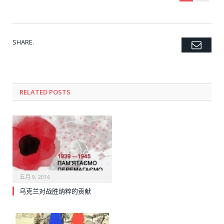
SHARE.
Emai
Twitter
Facebook
Google+
Pinterest
LinkedIn
Tumblr
RELATED POSTS
五月 9, 2016
乌克兰对战胜纳粹的贡献