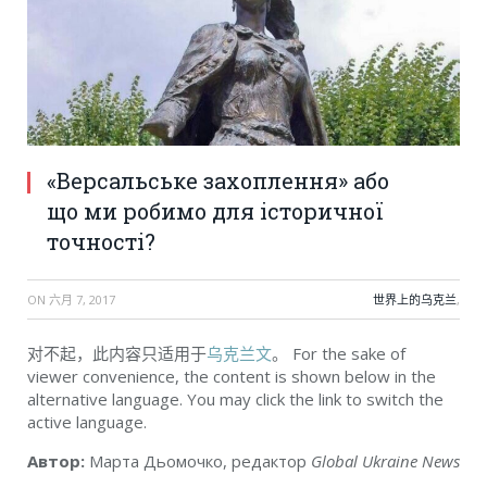
«Версальське захоплення» або
що ми робимо для історичної
точності?
ON
六月 7, 2017
世界上的乌克兰
,
对不起，此内容只适用于
乌克兰文
。 For the sake of
viewer convenience, the content is shown below in the
alternative language. You may click the link to switch the
active language.
Автор:
Марта Дьомочко, редактор
Global Ukraine News