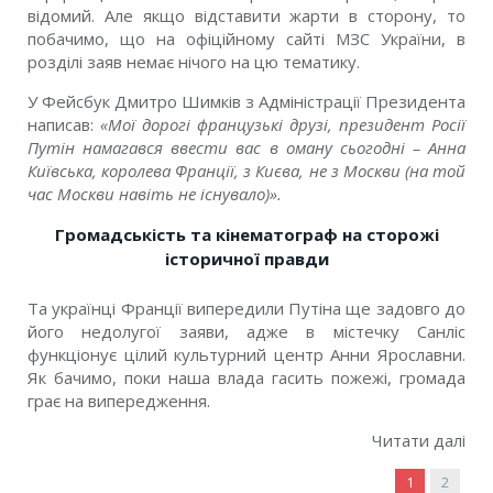
відомий. Але якщо відставити жарти в сторону, то
побачимо, що на офіційному сайті МЗС України, в
розділі заяв немає нічого на цю тематику.
У Фейсбук Дмитро Шимків з Адміністрації Президента
написав:
«
Мої дорогі французькі друзі, президент Росії
Путін намагався ввести вас в оману сьогодні – Анна
Київська, королева Франції, з Києва, не з Москви (на той
час Москви навіть не існувало)».
Громадськість та кінематограф на сторожі
історичної правди
Та українці Франції випередили Путіна ще задовго до
його недолугої заяви, адже в містечку Санліс
функціонує цілий культурний центр Анни Ярославни.
Як бачимо, поки
наша влада гасить пожежі, громада
грає на випередження.
Читати далі
1
2