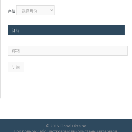
存档
订阅
邮
箱
© 2016 Global Ukraine
При повному або частковому використанні матеріалів,