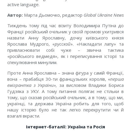
active language.
Автор:
Марта Дьомочко, редактор
Global Ukraine News
Тиждень тому під час візиту Володимира Путіна до
Франції російський очільник у своїй промові ухитрився
назвати Анну Ярославну, дочку київського князя
Ярослава Мудрого, «
русской
». «Накладати лапу» та
привласнювати собі чуже – звична тактика
«російського ведмедя», як і переписування історії та
спекулювання минулим.
Проте Анна Ярославна – знана фігура у самій Франції,
вона – прабабця 30-ти французьких королів, «
перша
емігрантка з України»,
за висловом Владики Бориса
Гудзяка з УКУ. А тому питання полягає не стільки в
тому, що сказав російський очільник, а в тому, що ми,
українці, та держава Україна робить для того, щоб
нашу історію було не так легко перекрутити чи й
взагалі вкрасти.
Інтернет-баталії: Україна та Росія