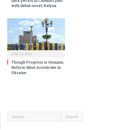
dark period in Canada’s past
with debut novel, Kalyna
JUNE 24, 2016
Though Progress is Genuine,
Reform Must Accelerate in
Ukraine