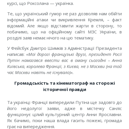
курсі, що Роксолана — українка.
Те, що український гумор не раз дозволяв нам обійти
інформаційні атаки чи викривлення Кремля, – факт
відомий. Але якщо відставити жарти в сторону, то
побачимо, що на офіційному сайті МЗС України, в
розділі заяв немає нічого на цю тематику.
У Фейсбук Дмитро Шимків з Адміністрації Президента
написав:
«
Мої дорогі французькі друзі, президент Росії
Путін намагався ввести вас в оману сьогодні – Анна
Київська, королева Франції, з Києва, не з Москви (на той
час Москви навіть не існувало)».
Громадськість та кінематограф на сторожі
історичної правди
Та українці Франції випередили Путіна ще задовго до
його недолугої заяви, адже в містечку Санліс
функціонує цілий культурний центр Анни Ярославни.
Як бачимо, поки
наша влада гасить пожежі, громада
грає на випередження.