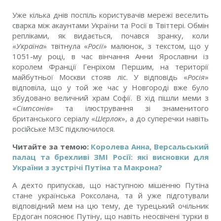
Уже кілька днів поспіль користувачів мережі веселить
сварка між акаунтами України та Росії в Твіттері
.
Обмін
репліками, як видається, почався зранку, коли
«
Україна
» твітнула «
Росії
» малюнок, з
текстом
, що у
1051-му році, в час вінчання Анни Ярославни із
королем Франції Генріхом Першим, на території
майбутньої Москви стояв ліс.
У відповідь «
Росія
»
відповіла, що у той же час у Новгороді вже було
збудовано величний храм Софії. В хід пішли меми з
«
Сімпсонів»
та ілюстрування зі знаменитого
британського серіалу «
Шерлок
», а до суперечки навіть
російське МЗС підключилося.
Читайте за темою:
Королева Анна, Версальський
палац та брехливі ЗМІ Росії: які висновки для
України з зустрічі Путіна та Макрона?
А дехто припускав, що наступною мішенню Путіна
стане українська Роксолана, та й уже підготували
відповідний мем на цю тему, де турецький очільник
Ердоган пояснює Путіну, що навіть неосвічені турки в