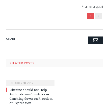
Читати далі
1
2
SHARE.
Emai
Twitter
Facebook
Google+
Pinterest
LinkedIn
Tumblr
RELATED POSTS
OCTOBER 18, 2017
Ukraine should not Help
Authoritarian Countries in
Cracking down on Freedom
of Expression