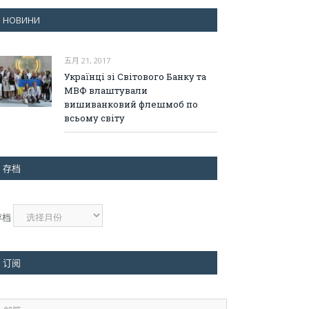
НОВИНИ
五月 21, 2017
Українці зі Світового Банку та
МВФ влаштували
вишиванковий флешмоб по
всьому світу
存档
存档
订阅
邮