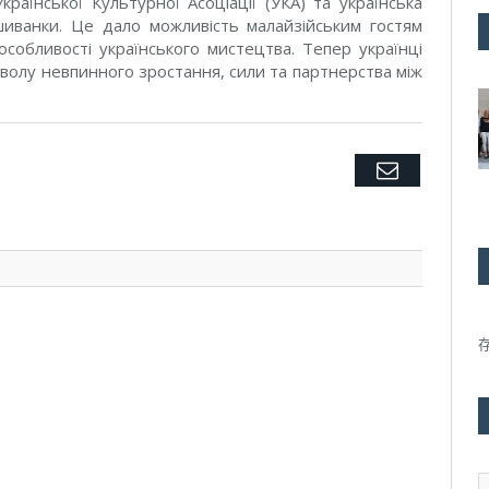
раїнської Культурної Асоціації (УКА) та українська
ишиванки. Це дало можливість малайзійським гостям
 особливості українського мистецтва. Тепер українці
волу невпинного зростання, сили та партнерства між
Twitter
Facebook
Google+
Pinterest
LinkedIn
Tumblr
Email