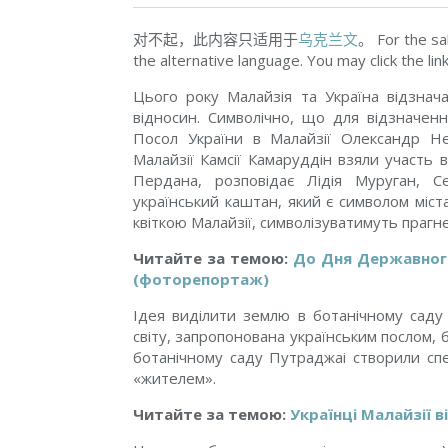
对不起，此内容只适用于
乌克兰文
。 For the sa
the alternative language. You may click the lin
Цього року Малайзія та Україна відзнач
відносин. Символічно, що для відзначенн
Посол України в Малайзії Олександр 
Малайзії Камсії Камаруддін взяли участь
Пердана, розповідає Лідія Муруган, Сек
український каштан, який є символом міста
квіткою Малайзії, символізуватимуть прагне
Читайте за темою:
До Дня Державного
(фоторепортаж)
Ідея виділити землю в ботанічному саду
світу, запропонована українським послом, б
ботанічному саду Путраджаі створили сп
«жителем».
Читайте за темою:
Українці Малайзії 