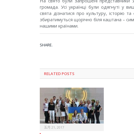
На свято були запрошені представники Ук
громада. Усі українці були одягнуті у в
свята дізнатися про культуру, історію та
збиратимуться щорічно біля каштана – сим
нашими країнами.
SHARE.
RELATED POSTS
五月 21, 2017