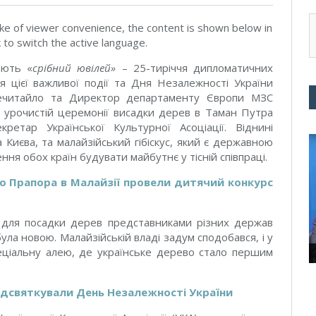
ke of viewer convenience, the content is shown below in
k to switch the active language.
ають «
срібний ювілей»
– 25-тиріччя дипломатичних
я цієї важливої події та Дня Незалежності України
Нечитайло та Директор департаменту Європи МЗС
 в урочистій церемонії висадки дерев в Таман Путра
ретар Української Культурної Асоціації. Віднині
 Києва, та малайзійський гібіскус, який є державною
ння обох країн будувати майбутнє у тісній співпраці.
 Прапора в Малайзії провели дитячий конкурс
 для посадки дерев представниками різних держав
ула новою. Малайзійській владі задум сподобався, і у
еціальну алею, де українське дерево стало першим
відсвяткували День Незалежності України