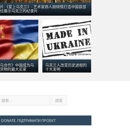
片:《爱上乌克兰》- 艺术家郑人刚倾情打造中国首部
位展示乌克兰的纪录片
 2016
兰“梦幻”运输机在澳大利亚：引数千群众围观
乌合作》中国成为乌
乌克兰人改变历史进程的
货物的最大买家
十大发明
DONATE. ПІДТРИМАТИ ПРОЕКТ