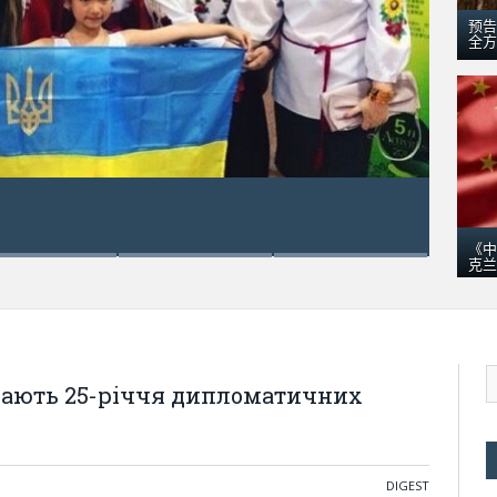
预告
全方
五月 18,
乌克
《中
克兰
ачають 25-річчя дипломатичних
DIGEST