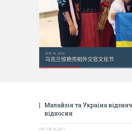
五月 19, 2016
乌克兰惊艳亮相外交官文化节
Малайзія та Україна відзн
відносин
ON
八月 26, 2017