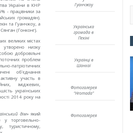
Гуанчжоу
ства України в КНР
5% - працівники за
йських громадян).
кін та Гуанчжоу, а
Українська
Сянган (Гонконг).
громада в
Пекіні
ших великих містах
) утворено низку
 собою добровільні
 поточних проблем
Українці в
ально-патріотичних
Шанхаї
чені об’єднання
активну участь в
йних, іміджевих,
Фотогалерея
ьшість українських
“Hromada”
ності 2014 року на
аїнський дім
» який
Фотогалерея
е у торговельно-
му, туристичному,
х.