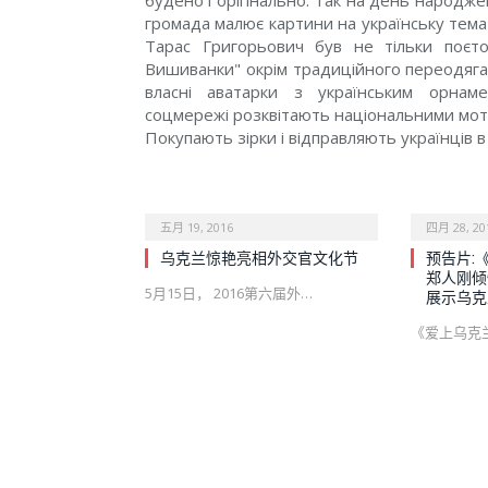
будено і орігінально. Так на день народже
громада малює картини на українську тем
Тарас Григорьович був не тільки поєт
Вишиванки" окрім традиційного переодяг
власні аватарки з українським орна
соцмережі розквітають національними мот
Покупають зірки і відправляють українців в
五月 19, 2016
四月 28, 20
乌克兰惊艳亮相外交官文化节
预告片:
郑人刚倾
5月15日， 2016第六届外…
展示乌克
《爱上乌克