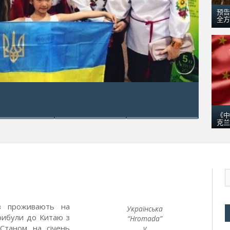
预告
全方
, 2016
克兰“梦幻”运输机在澳大利亚：引数千群众围观
《中
克兰
аз проживають на
Українська
рибули до Китаю з
“Hromada”
Станом на січень
у