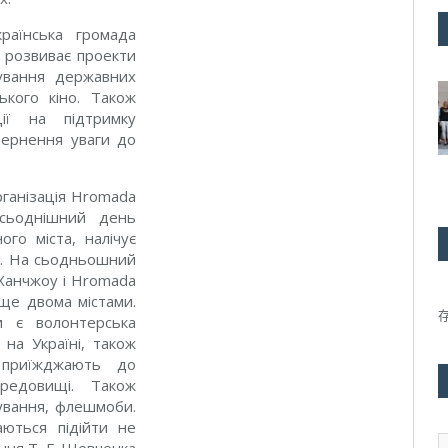
раїнська громада
 розвиває проекти
кування державних
ького кіно. Також
ції на підтримку
ивернення уваги до
рганізація Hromada
 сьоднішний день
го міста, налічує
аю. На сьодньошний
Ханчжоу і Hromada
ще двома містами.
и є волонтерська
на Україні, також
 приїжджають до
редовищі. Також
кування, флешмоби.
аються підійти не