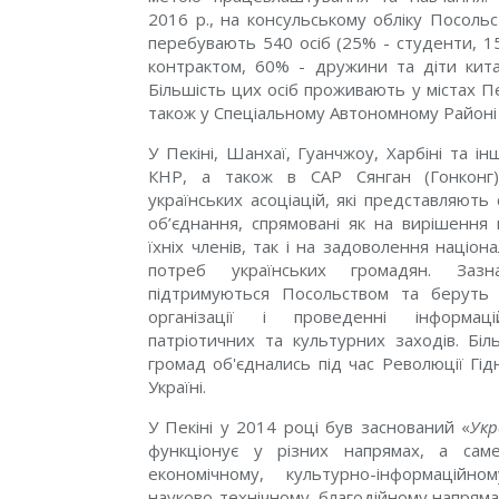
2016 р., на консульському обліку Посоль
перебувають 540 осіб (25% - студенти, 1
контрактом, 60% - дружини та діти кита
Більшість цих осіб проживають у містах Пе
також у Спеціальному Автономному Районі 
У Пекіні, Шанхаї, Гуанчжоу, Харбіні та ін
КНР, а також в САР Сянган (Гонконг
українських асоціацій, які представляють
об’єднання, спрямовані як на вирішення
їхніх членів, так і на задоволення націон
потреб українських громадян. Зазна
підтримуються Посольством та беруть 
організації і проведенні інформаці
патріотичних та культурних заходів. Біл
громад об'єднались під час Революції Гід
Україні.
У Пекіні у 2014 році був заснований «
Укр
функціонує у різних напрямах, a сам
економічному, культурно-інформаційно
науково-технічному, благодійному напряма