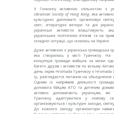
У Гонконгу активною спільнотою є ук
Ukrainian Society of Hong Kong,
яка активно
культурної дипломатії: організовує свят
свят, літературні вечори та дні українс
українські активісти влаштовують ак
українських політичних в’язнів та на пр
складної ситуації, що склалась на Україні.
Дуже активною є українська громадська о
яка створилась у місті Гуанчжоу. На
концепція громади вийшла за межи одно
багато друзів і активістів по всоьму Кит
день окрім Hromada Гуанчжоу є Hromada 
Іу, разглядаєтся питання на обьеднення 
Одним із напрямків діяльності громад
допомога бійцям АТО та дитячим домам 
активно допомагають українцям, які
Гуанчжоу адаптуватися у новому се
організовуються і культурні заходи, свят
До кожного заходу організатори намаг