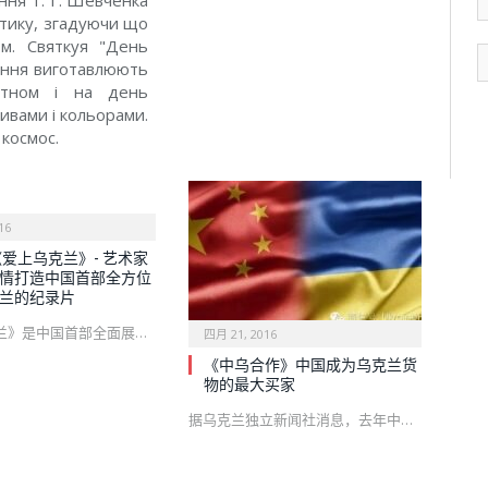
ння Т. Г. Шевченка
атику, згадуючи що
ом. Святкуя "День
ання виготавлюють
метном і на день
ивами і кольорами.
 космос.
16
《爱上乌克兰》- 艺术家
情打造中国首部全方位
兰的纪录片
兰》是中国首部全面展…
四月 21, 2016
《中乌合作》中国成为乌克兰货
物的最大买家
据乌克兰独立新闻社消息，去年中…