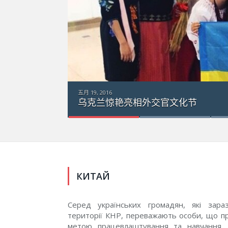
五月 18
乌
КИТАЙ
Серед українських громадян, які зар
території КНР, переважають особи, що п
метою працевлаштування та навчання. 