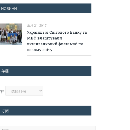
НОВИНИ
五月 21, 2017
Українці зі Світового Банку та
МВФ влаштували
вишиванковий флешмоб по
всьому світу
存档
存档
订阅
邮