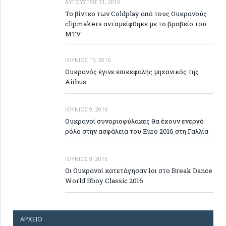
ΑΎΓΟΥΣΤΟΣ 31, 2016
Το βίντεο των Coldplay από τους Ουκρανούς
clipmakers ανταμείφθηκε με το βραβείο του
MTV
ΙΟΎΝΙΟΣ 15, 2016
Ουκρανός έγινε επικεφαλής μηχανικός της
Airbus
ΙΟΎΝΙΟΣ 9, 2016
Ουκρανοί συνοριοφύλακες θα έχουν ενεργό
ρόλο στην ασφάλεια του Euro 2016 στη Γαλλία
ΙΟΎΝΙΟΣ 9, 2016
Οι Ουκρανοί κατετάγησαν 1οι στο Break Dance
World Bboy Classic 2016
ΑΡΧΕΊΟ