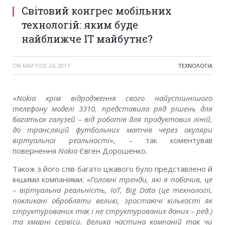
Світовий конгрес мобільних
технологій: яким буде
найближче ІТ майбутнє?
ON
ΜΆΡΤΙΟΣ 24, 2017
ΤΕΧΝΟΛΟΓΊΑ
«
Nokia крім відродження свого найуспішнішого
телефону моделі 3310, представила ряд рішень для
багатьох галузей – від роботів для продуктових ліній,
до трансляцій футбольних матчів через окуляри
віртуальної реальності
», – так коментував
повернення
Nokia
Євген Дорошенко.
Також з його слів багато цікавого було представлено й
іншими компаніями:
«Головні тренди, які я побачив, це
– віртуальна реальність, IoT, Big Data
(
це технології,
покликані обробляти великі, зростаючі кількості як
структурованих так і не структурованих даних – ред.)
та хмарні сервіси. Велика частина компаній так чи