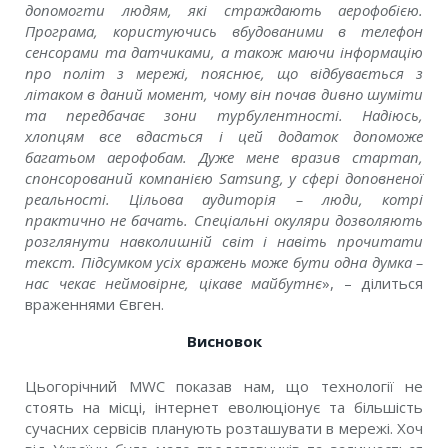
допомогти людям, які страждають аерофобією.
Програма, користуючись вбудованими в телефон
сенсорами та датчиками, а також маючи інформацію
про політ з мережі, пояснює, що відбувається з
літаком в даний момент, чому він почав дивно шуміти
та передбачає зони турбулентності. Надіюсь,
хлопцям все вдасться і цей додаток допоможе
багатьом аерофобам. Дуже мене вразив стартап,
спонсорований компанією Samsung, у сфері доповненої
реальності. Цільова аудиторія – люди, котрі
практично не бачать. Спеціальні окуляри дозволяють
розглянути навколишній світ і навіть прочитати
текст. Підсумком усіх вражень може бути одна думка –
нас чекає неймовірне, цікаве майбутн
є
», – ділиться
враженнями Євген.
Висновок
Цьогорічний MWC показав нам, що технології не
стоять на місці, інтернет еволюціонує та більшість
сучасних сервісів планують розташувати в мережі. Хоч