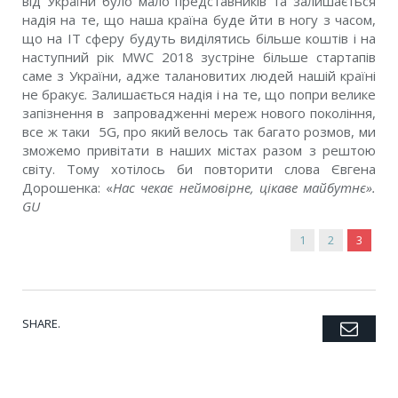
від України було мало представників та залишається
надія на те, що наша країна буде йти в ногу з часом,
що на ІТ сферу будуть виділятись більше коштів і на
наступний рік MWC 2018 зустріне більше стартапів
саме з України, адже талановитих людей нашій країні
не бракує. Залишається надія і на те, що попри велике
запізнення в запровадженні мереж нового покоління,
все ж таки 5G, про який велось так багато розмов, ми
зможемо привітати в наших містах разом з рештою
світу. Тому хотілось би повторити слова Євгена
Дорошенка: «
Нас чекає неймовірне, цікаве майбутнє».
GU
1
2
3
SHARE.
Emai
Twitter
Facebook
Google+
Pinterest
LinkedIn
Tumblr