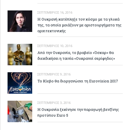
ΣΕΠΤΈΜΒΡΙΟΣ 16, 2016
H Ουκρανή κατέπληξε τον κόσμο με τα γλυκά
της, τα οποία μοιάζουν με αριστουργήματα της
αρχιτεκτονικής
ΣΕΠΤΈΜΒΡΙΟΣ 10, 2016
Από την Ουκρανία, το βραβείο «Όσκαρ» θα
διεκδικήσει η ταινία «Ουκρανοί σερίφηδες»
ΣΕΠΤΈΜΒΡΙΟΣ 9, 2016
Το Κίεβο θα διοργανώσει τη Eurovision 2017
ΣΕΠΤΈΜΒΡΙΟΣ 3, 2016
Η Ουκρανία ξεκίνησε την παραγωγή βενζίνης
προτύπου Euro 5