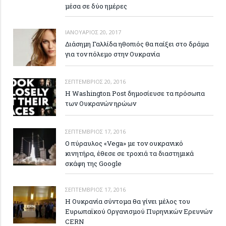
μέσα σε δύο ημέρες
ΙΑΝΟΥΆΡΙΟΣ 20, 2017
Διάσημη Γαλλίδα ηθοπιός θα παίξει στο δράμα
για τον πόλεμο στην Ουκρανία
ΣΕΠΤΈΜΒΡΙΟΣ 20, 2016
Η Washington Post δημοσίευσε τα πρόσωπα
των Ουκρανών ηρώων
ΣΕΠΤΈΜΒΡΙΟΣ 17, 2016
Ο πύραυλος «Vega» με τον ουκρανικό
κινητήρα, έθεσε σε τροχιά τα διαστημικά
σκάφη της Google
ΣΕΠΤΈΜΒΡΙΟΣ 17, 2016
Η Ουκρανία σύντομα θα γίνει μέλος του
Ευρωπαϊκού Οργανισμού Πυρηνικών Ερευνών
CERN