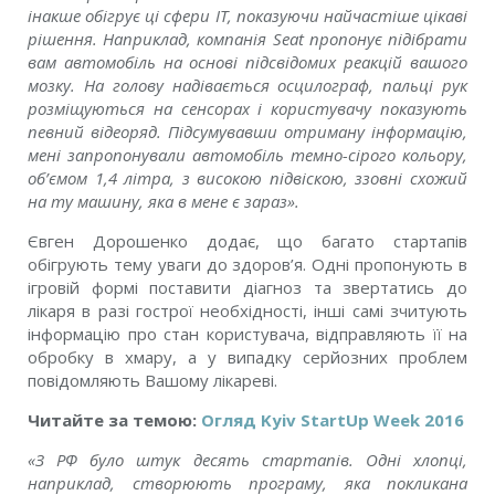
інакше обігрує ці сфери IT, показуючи найчастіше цікаві
рішення. Наприклад, компанія Seat пропонує підібрати
вам автомобіль на основі підсвідомих реакцій вашого
мозку. На голову надівається осцилограф, пальці рук
розміщуються на сенсорах і користувачу показують
певний відеоряд. Підсумувавши отриману інформацію,
мені запропонували автомобіль темно-сірого кольору,
об’ємом 1,4 літра, з високою підвіскою, ззовні схожий
на ту машину, яка в мене є зараз».
Євген Дорошенко додає, що багато стартапів
обігрують тему уваги до здоров’я. Одні пропонують в
ігровій формі поставити діагноз та звертатись до
лікаря в разі гострої необхідності, інші самі зчитують
інформацію про стан користувача, відправляють її на
обробку в хмару, а у випадку серйозних проблем
повідомляють Вашому лікареві.
Читайте за темою:
Огляд Kyiv StartUp Week 2016
«З РФ було штук десять стартапів. Одні хлопці,
наприклад, створюють програму, яка покликана