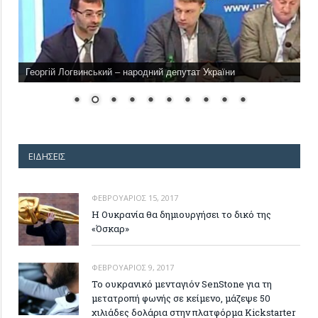
Георгій Логвинський – народний депутат України
ΕΙΔΉΣΕΙΣ
ΦΕΒΡΟΥΆΡΙΟΣ 15, 2017
Η Ουκρανία θα δημιουργήσει το δικό της
«Όσκαρ»
ΦΕΒΡΟΥΆΡΙΟΣ 9, 2017
Το ουκρανικό μενταγιόν SenStone για τη
μετατροπή φωνής σε κείμενο, μάζεψε 50
χιλιάδες δολάρια στην πλατφόρμα Kickstarter