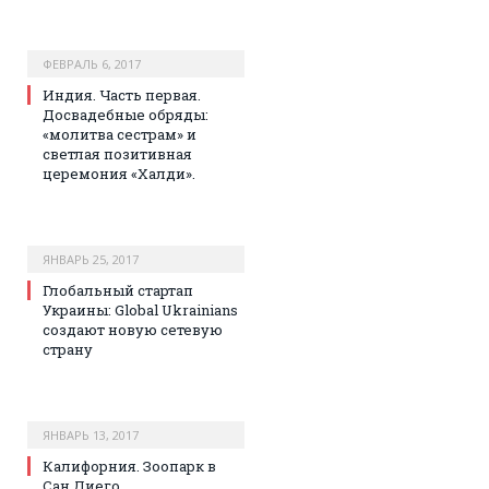
ФЕВРАЛЬ 6, 2017
Индия. Часть первая.
Досвадебные обряды:
«молитва сестрам» и
светлая позитивная
церемония «Халди».
ЯНВАРЬ 25, 2017
Глобальный стартап
Украины: Global Ukrainians
создают новую сетевую
страну
ЯНВАРЬ 13, 2017
Калифорния. Зоопарк в
Сан Диего