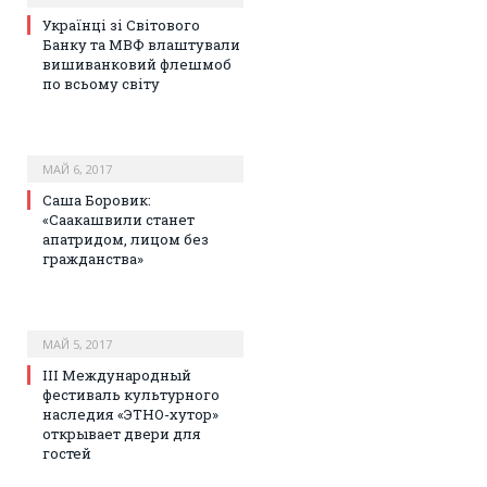
Українці зі Світового
Банку та МВФ влаштували
вишиванковий флешмоб
по всьому світу
МАЙ 6, 2017
Саша Боровик:
«Саакашвили станет
апатридом, лицом без
гражданства»
МАЙ 5, 2017
III Международный
фестиваль культурного
наследия «ЭТНО-хутор»
открывает двери для
гостей