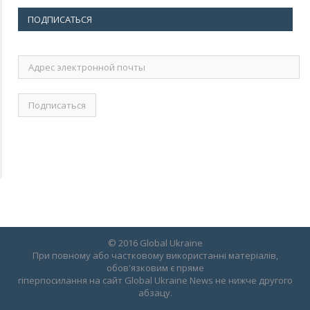
ПОДПИСАТЬСЯ
Адрес
электронной
почты
© 2016 Global Ukraine
При повному або частковому використанні матеріалів,
обов'язковим є пряме
гіперпосилання на сайт Global Ukraine News не нижче другого
абзацу.