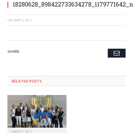
18280628_898422733634278_1179771642_
ON
МАЙ 3, 2017
SHARE.
Emai
Twitter
Facebook
Google+
Pinterest
LinkedIn
Tumblr
RELATED POSTS
МАЙ 21, 2017