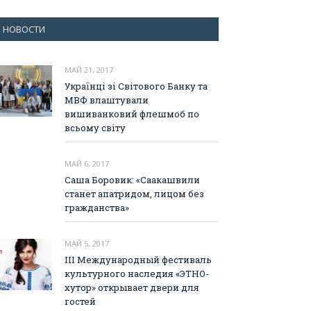
НОВОСТИ
МАЙ 21, 2017
Українці зі Світового Банку та
МВФ влаштували
вишиванковий флешмоб по
всьому світу
МАЙ 6, 2017
Саша Боровик: «Саакашвили
станет апатридом, лицом без
гражданства»
МАЙ 5, 2017
III Международный фестиваль
культурного наследия «ЭТНО-
хутор» открывает двери для
гостей