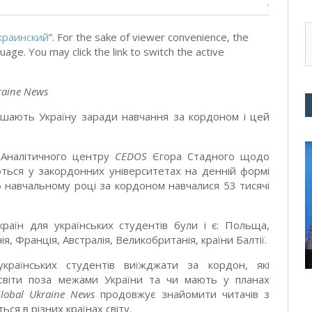
,
краинский
”. For the sake of viewer convenience, the
uage. You may click the link to switch the active
raine News
ишають Україну заради навчання за кордоном і цей
 Аналітичного центру
CEDOS
Єгора Стадного щодо
чаються у закордонних університетах на денній формі
15 навчальному році за кордоном навчалися 53 тисячі
аїн для українських студентів були і є: Польща,
ія, Франція, Австралія, Великобританія, країни Балтії.
країнських студентів виїжджати за кордон, які
світи поза межами України та чи мають у планах
lobal Ukraine News
продовжує знайомити читачів з
ься в різних країнах світу.