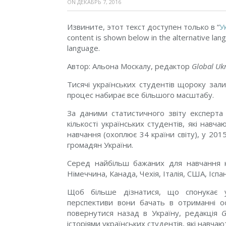
ON
ДЕКАБРЬ 7, 2016
Извините, этот текст доступен только в “
У
content is shown below in the alternative lang
language.
Автор: Альона Москалу, редактор
Global Uk
Тисячі українських студентів щороку зал
процес набирає все більшого масштабу.
За даними статистичного звіту експерта
кількості українських студентів, які нав
навчання (охоплює 34 країни світу), у 20
громадян України.
Серед найбільш бажаних для навчання кр
Німеччина, Канада, Чехія, Італія, США, Іспан
Щоб більше дізнатися, що спонукає у
перспективи вони бачать в отриманні о
повернутися назад в Україну, редакція
G
історіями українських студентів, які навчают