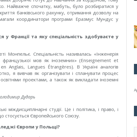
ко. Найважче спочатку, мабуть, було розбиратися у
дкриття банківського рахунку, отримання дозволу на
магали координатори програми Еразмус Мундус у
ся у Франції та яку спеціальність здобуваєте у
теті Монпельє. Спеціальність називалась «Інженерія
та французької мов як іноземних» (Enseignement et
 en Anglais, Langues Étrangères). В Україні аналогів
отко, я вивчав як організувати і спланувати процес
освітніми проектами, а також як викладати іноземні
А
Володимир Дударь
 міждисциплінарні студії. Це і політика, і право, і
, що стосується Європейського Союзу.
оледжі Європи у Польщі?
А
э