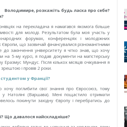
Володимире, розкажіть будь ласка про себе?
м?
рнівцях на перекладача я намагався якомога більше
ивості для молоді. Результатом була моя участь у
іжнародних форумах, конференціях і молодіжних
ах Європи, що зазвичай фінансувалися різноманітними
е до закінчення університету я чітко знав, що хочу
 на 5-му курсі, я подав документи на магістерську
 Еразмус Мундус. Після кількох місяців очікування я
 зрештою і провів 2 роки.
 студентом у Франції?
що хочу поглибити свої знання про Євросоюз, тому
у Натоліні (Варшава). Мені пощастило отримати
овелось покинути західну Європу і перебратись до
їні? Що давалося найскладніше?
рамах добряче готує до навчання за кордоном, тому