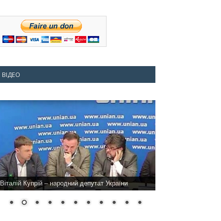
ВІДЕО
Віталій Купрій – народний депутат України