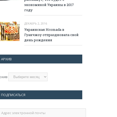
экономикой Украины в 2017
году
ДЕКАБРЬ 2, 2016
Украинская Hromada в
Гуанчжоу отпраздновала свой
день рождения
АРХИВ
рхив
ПОДПИСАТЬСЯ
дрес
лектронной