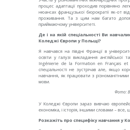
процес адаптації проходив порівняно лег
нюансах французької бюрократії як-от ві
проживання. Та з цим нам багато допо
приймаючому університеті.
Де і на якій спеціальності Ви навчали
Коледжі Європи у Польщі?
Я навчався на півдні Франції в універси
освіти у галузі викладання англійської 
Ingénierie de la Formation en Français et
спеціальності не зустрічав але, якщо кор
навчання, як працювати з різноманітними 
мови.
Фото: 
У Коледжі Європи зараз вивчаю європейські
економіка, і історія, іншими словами – все
Розкажіть про специфіку навчання у К