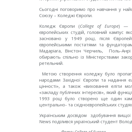
Сьогодні поговоримо про навчання у на
Союзу – Коледжі Європи.
Коледж Європи (
College of Europe
) — є
європейських студій, головний кампус як
засновано у 1949 році, після Європей
європейськими постатями та фундатора
Мадаріага, Вінстон Черчиль, Поль-Анрі 
обирають спільно із Міністерствами зако
ретельний.
Метою створення коледжу було пропагув
народами Західної Європи та надання елі
цінності», а також «виховання еліти мо
«закладу публічних інтересів», який функц
1993 році було створено ще один кампу
центрально- та східноєвропейських студіях
Українським досвідом здобування вищої о
News поділився український студент Воло
Фото: College of Europe