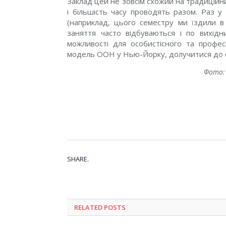
Заклад цей не зовсім схожий на традиційни
і більшість часу проводять разом. Раз у
(наприклад, цього семестру ми їздили в 
заняття часто відбуваються і по вихід
можливості для особистісного та профес
модель ООН у Нью-Йорку, долучитися до о
Фото: 
Чита
SHARE.
RELATED POSTS