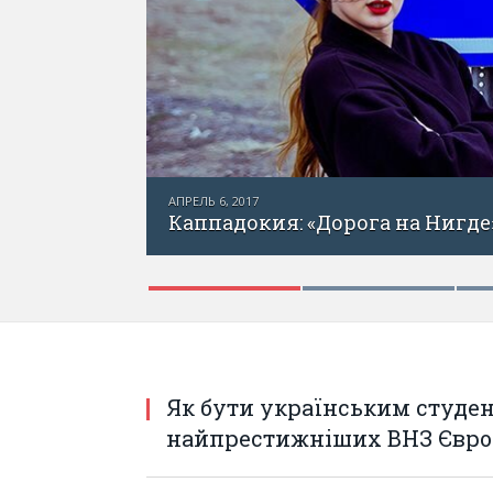
АПРЕЛЬ 1, 2017
Каппадокия — «Страна лошадей
а Нигде»
Як бути українським студен
найпрестижніших ВНЗ Євро