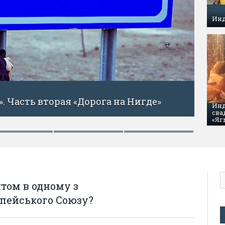
Инд
». (Часть первая)
Инд
МАРТ 2
сва
В У
«Яг
том в одному з
пейського Союзу?