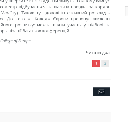
й університет: всі студенти живуть в одному кампусі
п
 семестр відбувається навчальна поїздка за кордон
Україну). Також тут доволі інтенсивний розклад –
них. До того ж, Коледж Європи пропонує численні
ійного розвитку: можна взяти участь у відборі на
рганізації багатьох конференцій.
College of Europe
ти далі
1
2
Twitter
Facebook
Google+
Pinterest
LinkedIn
Tumblr
Email