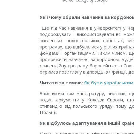
Як і чому обрали навчання за кордоно
Ще під час навчання в університеті у Че
подорожувати і використовувати всі можл
численних волонтерських проектах, м
програмах, що відбувалися у різних країн
фондами і організаціями. Таким чином, щ
продовжити навчання за кордоном. Будучи
стипендійну програму Європейського Союзу
отримав позитивну відповідь із Франції, де
Читати за темою:
Як бути українським
Закінчуючи там магістратуру, вирішив, 
подав документи у Коледж Європи, що 
стипендію від польського уряду, тому д
Польщі.
Як відбулось адаптування в іншій кра
Участь у різноманітних міжнародних прог