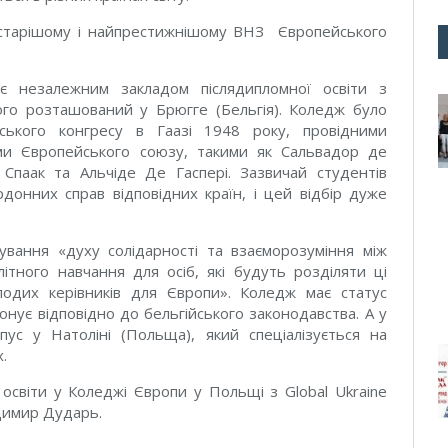
йстарішому і найпрестижнішому ВНЗ Європейського
 незалежним закладом післядипломної освіти з
ого розташований у Брюгге (Бельгія). Коледж було
ського конгресу в Гаазі 1948 року, провідними
ми Європейського союзу, такими як Сальвадор де
Спаак та Альчіде Де Гаспері. Зазвичай студентів
рдонних справ відповідних країн, і цей відбір дуже
ання «духу солідарності та взаєморозуміння між
тного навчання для осіб, які будуть розділяти ці
лодих керівників для Європи». Коледж має статус
іонує відповідно до бельгійського законодавства. А у
с у Натоліні (Польща), який спеціалізується на
.
світи у Коледжі Європи у Польщі з Global Ukraine
димир Дударь.