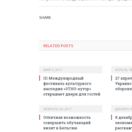
SHARE.
RELATED POSTS
МАЙ 5, 2017
АПРЕЛЬ 18
III Международный
27 апрел
фестиваль культурного
Украинс
наследия «ЭТНО-хутор»
обороне
открывает двери для гостей
ФЕВРАЛЬ 24, 2017
ДЕКАБРЬ 3
Отличная возможность
8 декаб
совершить обучающий
эконом
визит в Бельгию
расскажу