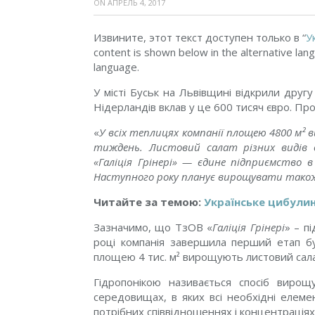
ON
АПРЕЛЬ 4, 2017
Извините, этот текст доступен только в “
У
content is shown below in the alternative lang
language.
У місті Буськ на Львівщині відкрили друг
Нідерландів вклав у це 600 тисяч євро. Пр
«
У всіх теплицях компанії площею 4800 м²
тиждень. Листовий салат різних видів в
«Галіція Грінері» — єдине підприємство 
Наступного року планує вирощувати також
Читайте за темою:
Українське цибулин
Зазначимо, що ТзОВ «
Галіція Грінері
» – п
році компанія завершила перший етап бу
площею 4 тис. м² вирощують листовий салат 
Гідропонікою називається спосіб виро
середовищах, в яких всі необхідні елеме
потрібних співвідношеннях і концентраціях