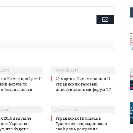
Twitter
Facebook
Google+
Pinterest
LinkedIn
Tumblr
Email
, 2017
МАРТ 30, 2017
я в Киеве пройдет II
23 марта в Киеве прошел II
кий форум по
Украинский газовый
 и безопасности
инвестиционный форум ’17
, 2016
ДЕКАБРЬ 2, 2016
ря 2016 ведущие
Украинская Hromada в
исты Украины
Гуанчжоу отпраздновала
т, что будет с
свой день рождения