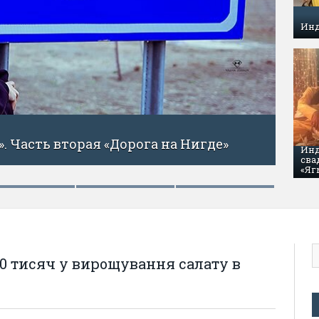
Инд
«Страна лошадей». (Часть первая)
Инд
сва
«Яг
0 тисяч у вирощування салату в