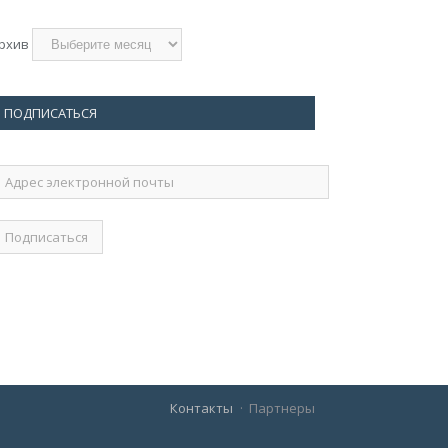
рхив
ПОДПИСАТЬСЯ
дрес
лектронной
очты
Контакты
Партнеры