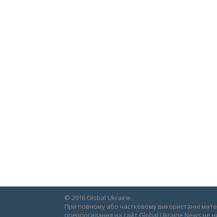
© 2016 Global Ukraine
При повному або частковому використанні матер
гіперпосилання на сайт Global Ukraine News не н