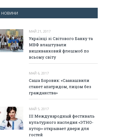
НОВИНИ
МАЙ 21, 2017
Українці зі Світового Банку та
МВФ влаштували
вишиванковий флешмоб по
всьому світу
МАЙ 6, 2017
Саша Боровик: «Саакашвили
станет апатридом, лицом без
гражданства»
МАЙ 5, 2017
III Международный фестиваль
культурного наследия «ЭТНО-
хутор» открывает двери для
гостей