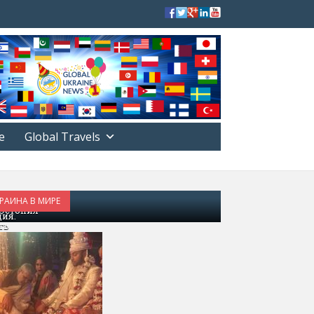
е
Global Travels
РАИНА В МИРЕ
 Эстония
ия.
ть
тья:
лесвадебные
яды