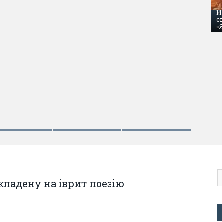
И
с
«
АПРЕЛЬ 6, 2017
Каппадокия: «Дорога на Нигде». Ч
кладену на іврит поезію