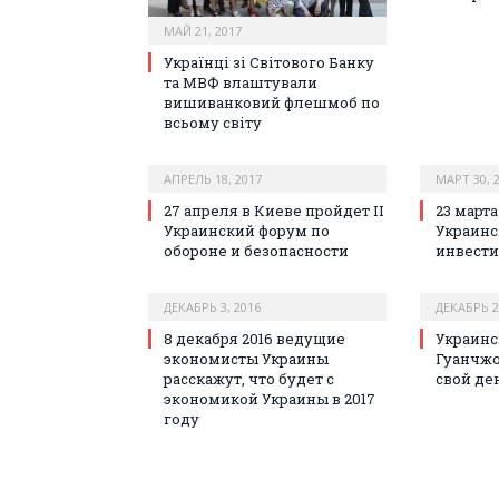
МАЙ 21, 2017
Українці зі Світового Банку
та МВФ влаштували
вишиванковий флешмоб по
всьому світу
АПРЕЛЬ 18, 2017
МАРТ 30, 
27 апреля в Киеве пройдет II
23 марта
Украинский форум по
Украинс
обороне и безопасности
инвести
ДЕКАБРЬ 3, 2016
ДЕКАБРЬ 2
8 декабря 2016 ведущие
Украинс
экономисты Украины
Гуанчжо
расскажут, что будет с
свой де
экономикой Украины в 2017
году