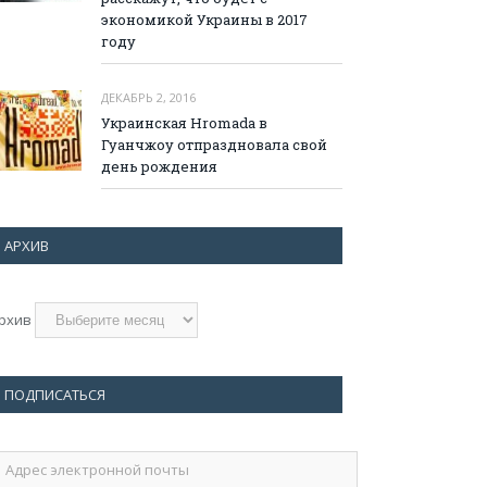
экономикой Украины в 2017
году
ДЕКАБРЬ 2, 2016
Украинская Hromada в
Гуанчжоу отпраздновала свой
день рождения
АРХИВ
рхив
ПОДПИСАТЬСЯ
дрес
лектронной