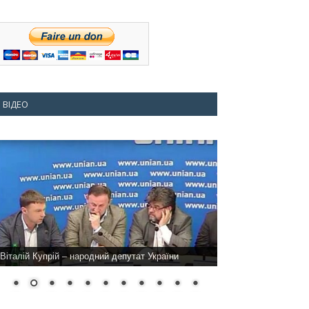
ВІДЕО
Віталій Купрій – народний депутат України