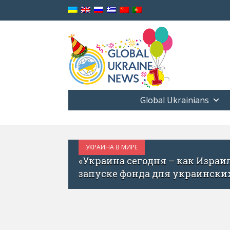
Global Ukrainians
дня – как Израиль до ICQ»: инвестор Эйтан Кац
а для украинских стартапов