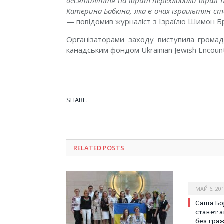
десятиліття на іврит перекладали вірші Ше
Катерина Бабкіна, яка в очах ізраїльтян с
— повідомив журналіст з Ізраїлю Шимон Бр
Організаторами заходу виступила громадсь
канадським фондом Ukrainian Jewish Encount
SHARE.
RELATED POSTS
МАЙ 6, 20
Саша Бо
станет 
без гра