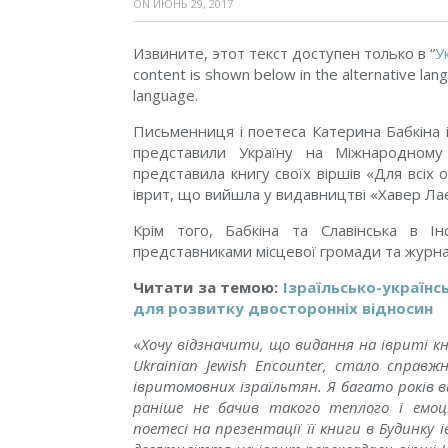
ON
ИЮНЬ 29, 2017
Извините, этот текст доступен только в “
У
content is shown below in the alternative lang
language.
Письменниця і поетеса Катерина Бабкіна і
представили Україну на Міжнародному
представила книгу своїх віршів «Для всіх
іврит, що вийшла у видавництві «Хавер Ла
Крім того, Бабкіна та Славінська в Ін
представниками місцевої громади та журна
Читати за темою:
Ізраїльсько-українс
для розвитку двосторонніх відносин
«
Хочу відзначити, що видання на івриті кн
Ukrainian Jewish Encounter, стало справ
івритомовних ізраїльтян. Я багато років ви
раніше не бачив такого теплого і емоці
поетесі на презентації її книги в Будинку і