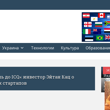
Украина
Технологии
Культура
Образовани
УК
Я —
Инд
 о
Час
тре
пос
обр