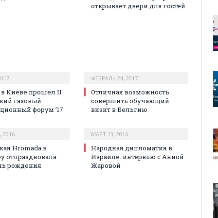
открывает двери для гостей
2017
ФЕВРАЛЬ 24, 2017
 в Киеве прошел II
Отличная возможность
кий газовый
совершить обучающий
ционный форум ’17
визит в Бельгию
, 2016
МАРТ 13, 2016
кая Hromada в
Народная дипломатия в
у отпраздновала
Израиле: интервью с Анной
нь рождения
Жаровой