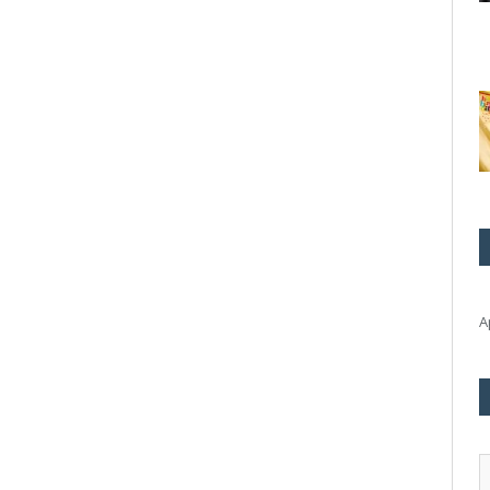
А
А
э