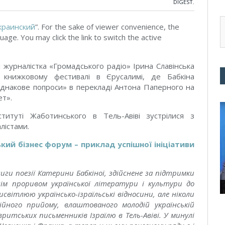
DIGEST
,
краинский
”. For the sake of viewer convenience, the
uage. You may click the link to switch the active
 журналістка «Громадського радіо» Ірина Славінська
 книжковому фестивалі в Єрусалимі, де Бабкіна
 однакове попроси» в перекладі Антона Паперного на
ет».
ституті Жаботинського в Тель-Авіві зустрілися з
лістами.
ький бізнес форум – приклад успішної ініціативи
иги поезії Катерини Бабкіної, здійснене за підтримки
жнім проривом української літератури і культури до
світлюю українсько-ізраїльські відносини, але ніколи
йного прийому, влаштованого молодій українській
вритських письменників Ізраїлю в Тель-Авіві. У минулі