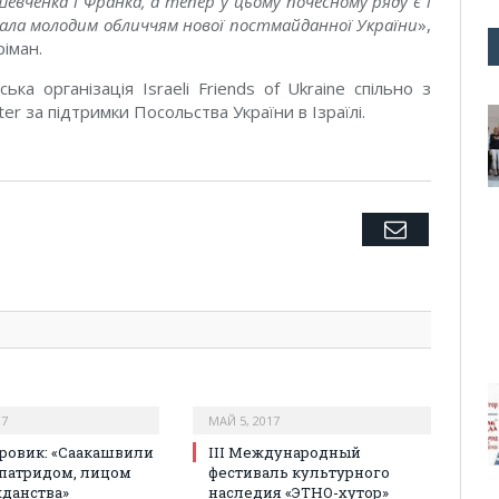
вченка і Франка, а тепер у цьому почесному ряду є і
тала молодим обличчям нової постмайданної України
»,
іман.
ка організація Israeli Friends of Ukraine спільно з
er за підтримки Посольства України в Ізраїлі.
Twitter
Facebook
Google+
Pinterest
LinkedIn
Tumblr
Email
17
МАЙ 5, 2017
ровик: «Саакашвили
III Международный
апатридом, лицом
фестиваль культурного
жданства»
наследия «ЭТНО-хутор»