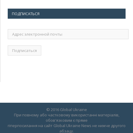
ПОДПИСАТЬСЯ
Адрес
электронной
почты
© 2016 Global Ukraine
При повному або частковому використанні матеріалів,
обов'язковим є пряме
гіперпосилання на сайт Global Ukraine News не нижче другого
абзацу.