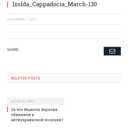
Izolda_Cappadocia_March-130
ON
АПРЕЛЬ 1, 2017
SHARE.
Emai
Twitter
Facebook
Google+
Pinterest
LinkedIn
Tumblr
RELATED POSTS
ИЮЛЬ 31, 2017
За что Мыколу Вересня
обвинили в
антиукраинской позиции?