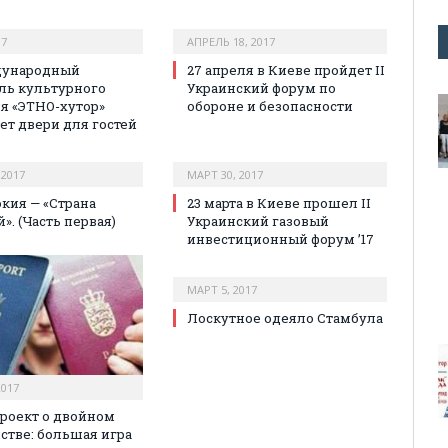
17
АПРЕЛЬ 18, 2017
дународный
27 апреля в Киеве пройдет II
ль культурного
Украинский форум по
я «ЭТНО-хутор»
обороне и безопасности
ет двери для гостей
 2017
МАРТ 30, 2017
кия — «Страна
23 марта в Киеве прошел II
». (Часть первая)
Украинский газовый
инвестиционный форум ’17
МАРТ 5, 2017
Лоскутное одеяло Стамбула
2017
роект о двойном
стве: большая игра