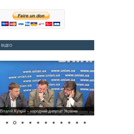
ВІДЕО
Віталій Купрій – народний депутат України