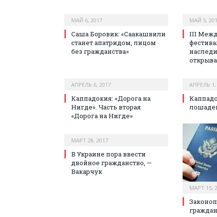
МАЙ 6, 2017
МАЙ 5, 20
Саша Боровик: «Саакашвили
III Меж
станет апатридом, лицом
фестива
без гражданства»
наследи
открыва
АПРЕЛЬ 6, 2017
АПРЕЛЬ 1,
Каппадокия: «Дорога на
Каппадо
Нигде». Часть вторая
лошадей
«Дорога на Нигде»
МАРТ 28, 2017
В Украине пора ввести
двойное гражданство, —
Вакарчук
МАРТ 15, 
Законоп
граждан