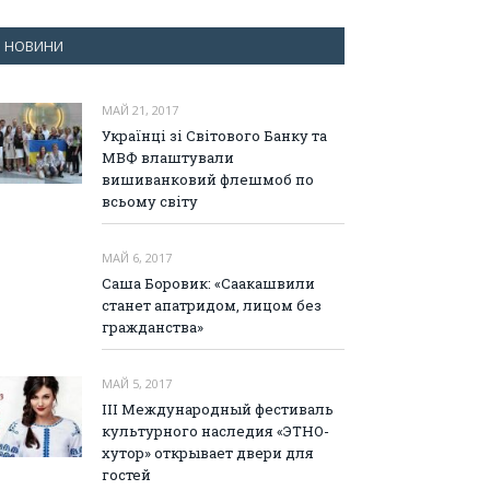
НОВИНИ
МАЙ 21, 2017
Українці зі Світового Банку та
МВФ влаштували
вишиванковий флешмоб по
всьому світу
МАЙ 6, 2017
Саша Боровик: «Саакашвили
станет апатридом, лицом без
гражданства»
МАЙ 5, 2017
III Международный фестиваль
культурного наследия «ЭТНО-
хутор» открывает двери для
гостей