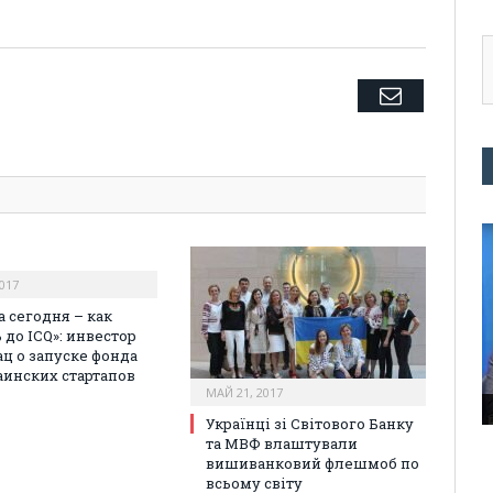
Twitter
Facebook
Google+
Pinterest
LinkedIn
Tumblr
Email
017
а сегодня – как
 до ICQ»: инвестор
ац о запуске фонда
аинских стартапов
МАЙ 21, 2017
Українці зі Світового Банку
та МВФ влаштували
вишиванковий флешмоб по
всьому світу