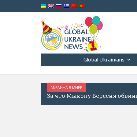
Global Ukrainians
ресня обвинили в антиукраинской позиции?