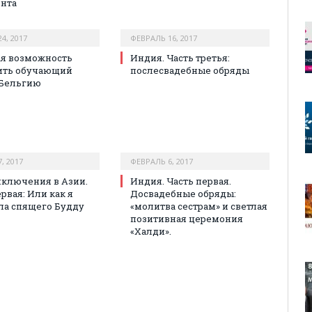
нта
4, 2017
ФЕВРАЛЬ 16, 2017
я возможность
Индия. Часть третья:
ить обучающий
послесвадебные обряды
 Бельгию
, 2017
ФЕВРАЛЬ 6, 2017
ключения в Азии.
Индия. Часть первая.
рвая: Или как я
Досвадебные обряды:
ла спящего Будду
«молитва сестрам» и светлая
позитивная церемония
«Халди».