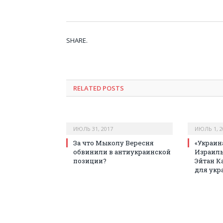
SHARE.
RELATED POSTS
ИЮЛЬ 31, 2017
ИЮЛЬ 1, 2
За что Мыколу Вересня
«Украин
обвинили в антиукраинской
Израиль
позиции?
Эйтан К
для укр