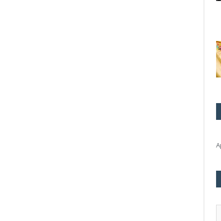
А
А
э