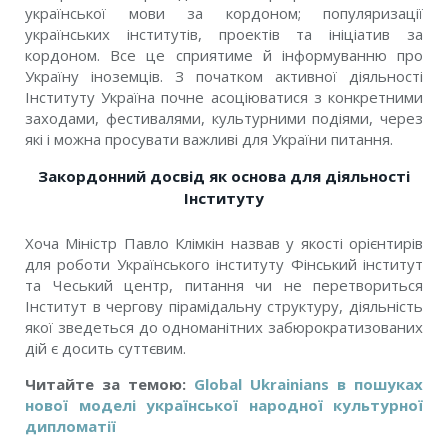
української мови за кордоном; популяризації
українських інститутів, проектів та ініціатив за
кордоном. Все це сприятиме й інформуванню про
Україну іноземців. З початком активної діяльності
Інституту Україна почне асоціюватися з конкретними
заходами, фестивалями, культурними подіями, через
які і можна просувати важливі для України питання.
Закордонний досвід як основа для діяльності
Інституту
Хоча Міністр Павло Клімкін назвав у якості орієнтирів
для роботи Українського інституту Фінський інститут
та Чеський центр, питання чи не перетвориться
Інститут в чергову пірамідальну структуру, діяльність
якої зведеться до одноманітних забюрократизованих
дій є досить суттєвим.
Читайте за темою:
Global Ukrainians в пошуках
нової моделі української народної культурної
дипломатії