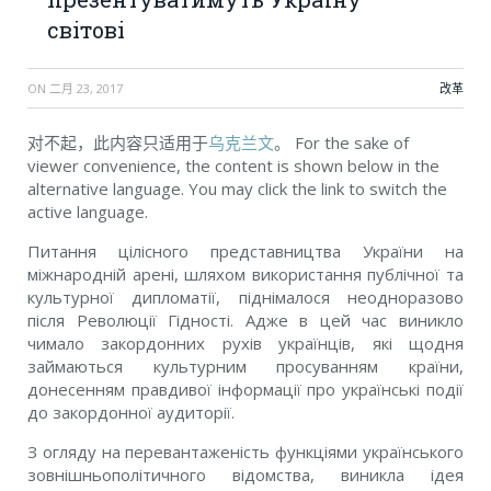
світові
ON
二月 23, 2017
改革
对不起，此内容只适用于
乌克兰文
。 For the sake of
viewer convenience, the content is shown below in the
alternative language. You may click the link to switch the
active language.
Питання цілісного представництва України на
міжнародній арені, шляхом використання публічної та
культурної дипломатії, піднімалося неодноразово
після Революції Гідності. Адже в цей час виникло
чимало закордонних рухів українців, які щодня
займаються культурним просуванням країни,
донесенням правдивої інформації про українські події
до закордонної аудиторії.
З огляду на перевантаженість функціями українського
зовнішньополітичного відомства, виникла ідея