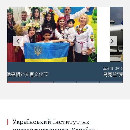
五月 18, 2016
乌克兰“梦幻”运输机在澳大利亚：引数千群众围观
Український інститут: як
презентуватимуть Україну