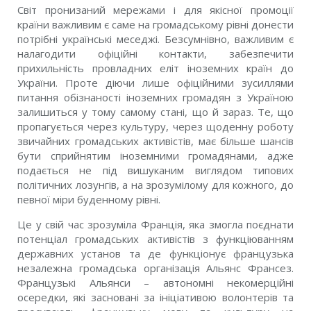
Світ пронизаний мережами і для якісної промоції
країни важливим є саме на громадському рівні донести
потрібні українські меседжі. Безсумнівно, важливим є
налагодити офіційні контакти, забезпечити
прихильність провладних еліт іноземних країн до
України. Проте діючи лише офіційними зусиллями
питання обізнаності іноземних громадян з Україною
залишиться у тому самому стані, що й зараз. Те, що
пропагується через культуру, через щоденну роботу
звичайних громадських активістів, має більше шансів
бути сприйнятим іноземними громадянами, адже
подається не під вишуканим виглядом типових
політичних лозунгів, а на зрозумілому для кожного, до
певної міри буденному рівні.
Це у свій час зрозуміла Франція, яка змогла поєднати
потенціал громадських активістів з функціюванням
державних установ та де функціонує французька
незалежна громадська організація Альянс Франсез.
Французькі Альянси – автономні некомерційні
осередки, які засновані за ініціативою волонтерів та