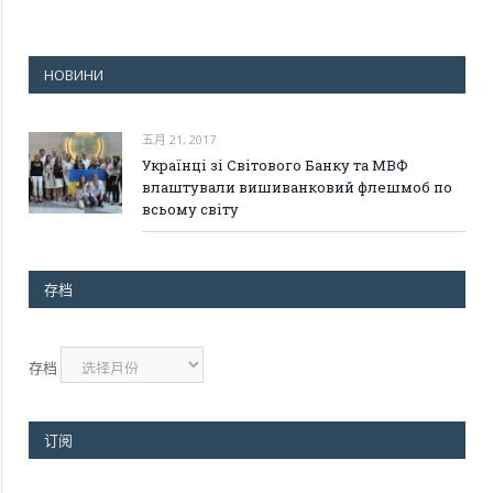
НОВИНИ
五月 21, 2017
Українці зі Світового Банку та МВФ
влаштували вишиванковий флешмоб по
всьому світу
存档
存档
订阅