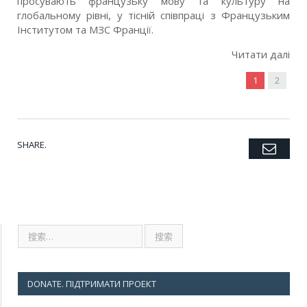
просувають французьку мову та культуру на
глобальному рівні, у тісній співпраці з Французьким
Інститутом та МЗС Франції.
Читати далі
1
2
SHARE.
Emai
Twitter
Facebook
Google+
Pinterest
LinkedIn
Tumblr
DONATE. ПІДТРИМАТИ ПРОЕКТ