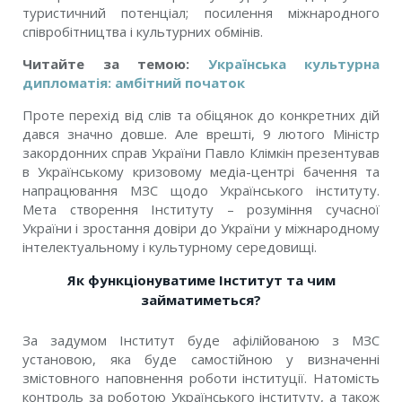
туристичний потенціал; посилення міжнародного
співробітництва і культурних обмінів.
Читайте за темою:
Українська культурна
дипломатія: амбітний початок
Проте перехід від слів та обіцянок до конкретних дій
дався значно довше. Але врешті, 9 лютого Міністр
закордонних справ України Павло Клімкін презентував
в Українському кризовому медіа-центрі бачення та
напрацювання МЗС щодо Українського інституту.
Мета створення Інституту – розуміння сучасної
України і зростання довіри до України у міжнародному
інтелектуальному і культурному середовищі.
Як функціонуватиме Інститут та чим
займатиметься?
За задумом Інститут буде афілійованою з МЗС
установою, яка буде самостійною у визначенні
змістовного наповнення роботи інституції. Натомість
контроль за роботою Українського інституту, а також