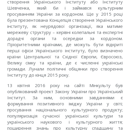
створення Українського Інституту або Інституту
Шевченка, який би і займався культурним
просуванням України за кордоном. Ще у 2015 році
була презентована Концепція створення Українського
інституту, як неурядової організації, яка матиме
мережеву структуру – керівні колегіальні та експертні
дорадчі органи та осередки за кордоном.
Пріоритетними країнами, де можуть бути відкриті
перші офіси Українського інституту, було визначено
країни Центральної та Східної Європи, Євросоюз,
Велику сімку та країни, де є численні українські
громади. Лунали політичні обіцянки про створення
Інституту до кінця 2015 року.
13 квітня 2016 року на сайті Мінкульту був
опублікований проект Закону України про Український
Інститут. За ним, основними завданнями є
формування позитивного іміджу України у світі;
просування національного культурного продукту;
популяризація сучасної української культури та
українського наукового і культурного життя;
поширення знань про культурну спадщину та