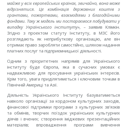
майже у всіх європейських країнах, звичайно, вона може
відрізнятися. Це комбінація державних коштів з
грантами, пожертвами, взаємодіями з благодійними
фондами. Таку ж модель ми постараємося побудувати у
випадку Українського інституту», –
заявив Клімкін.
Згідно з проектом статуту Інституту, в МЗС його
розглядають як неприбуткову організацію, але він
отримає право заробляти самостійно, шляхом надання
платних послуг та підприємницької діяльності.
Одним з пріоритетних напрямів для Українського
інституту буде Європа, яка в сучасних умовах є
надважливою для просування українських інтересів.
Крім того, увага приділятиметься і ключовим точкам в
Північній Америці та Азії.
Діяльність Українського Інституту базуватиметься
навколо організації за кордоном культурних заходів,
фінансової підтримки програми з культурних зв’язків
та обмінів, творчих поїздок українських культурних
діячів і вчених; створення іміджевих презентаційних
матеріалів; впровадження програми вивчення