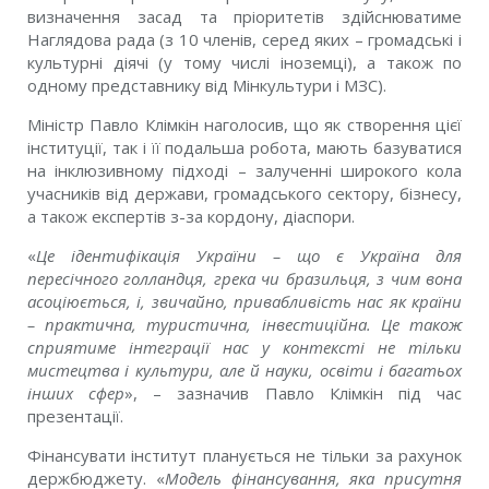
визначення засад та пріоритетів здійснюватиме
Наглядова рада (з 10 членів, серед яких – громадські і
культурні діячі (у тому числі іноземці), а також по
одному представнику від Мінкультури і МЗС).
Міністр Павло Клімкін наголосив, що як створення цієї
інституції, так і її подальша робота, мають базуватися
на інклюзивному підході – залученні широкого кола
учасників від держави, громадського сектору, бізнесу,
а також експертів з-за кордону, діаспори.
«
Це ідентифікація України – що є Україна для
пересічного голландця, грека чи бразильця, з чим вона
асоціюється, і, звичайно, привабливість нас як країни
– практична, туристична, інвестиційна. Це також
сприятиме інтеграції нас у контексті не тільки
мистецтва і культури, але й науки, освіти і багатьох
інших сфер
», – зазначив Павло Клімкін під час
презентації.
Фінансувати інститут планується не тільки за рахунок
держбюджету. «
Модель фінансування, яка присутня