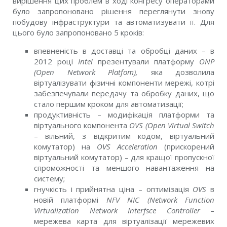
вирішення цих проблем в ході конгресу операторами
було запропоновано рішення переглянути знову
побудову інфраструктури та автоматизувати її. Для
цього було запропоновано 5 кроків:
впевненість в доставці та обробці даних – в
2012 році
Іntel
презентували платформу
ONP
(Open Network Platfom),
яка дозволила
віртуалізувати фізичні компоненти мережі, котрі
забезпечували передачу та обробку даних, що
стало першим кроком для автоматизації;
продуктивність – модифікація платформи та
віртуального компонента
OVS (Open Virtual Switch
– вільний, з відкритим кодом, віртуальний
комутатор) на
OVS Acceleration
(прискорений
віртуальний комутатор) – для кращої пропускної
спроможності та меншого навантаження на
систему;
гнучкість і прийнятна ціна – оптимізація
OVS
в
новій платформі
NFV NIC (Network Function
Virtualization Network Interfsce Controller
–
мережева карта для віртуалізації мережевих