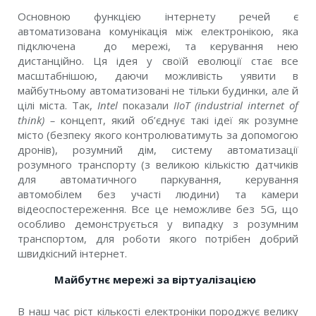
Основною функцією інтернету речей є
автоматизована комунікація між електронікою, яка
підключена до мережі, та керування нею
дистанційно. Ця ідея у своїй еволюції стає все
масштабнішою, даючи можливість уявити в
майбутньому автоматизовані не тільки будинки, але й
цілі міста. Так,
Іntel
показали
IIoT (industrial internet of
think) –
концепт, який об’єднує такі ідеї як розумне
місто (безпеку якого контролюватимуть за допомогою
дронів), розумний дім, систему автоматизації
розумного транспорту (з великою кількістю датчиків
для автоматичного паркування, керування
автомобілем без участі людини) та камери
відеоспостереження. Все це неможливе без 5G, що
особливо демонструється у випадку з розумним
транспортом, для роботи якого потрібен добрий
швидкісний інтернет.
Майбутнє мережі за віртуалізацією
В наш час ріст кількості електроніки породжує велику