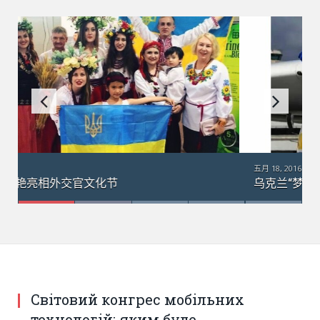
五月 18, 2016
乌克兰“梦幻”运输机在澳大利亚：引数千群众围观
Світовий конгрес мобільних
технологій: яким буде