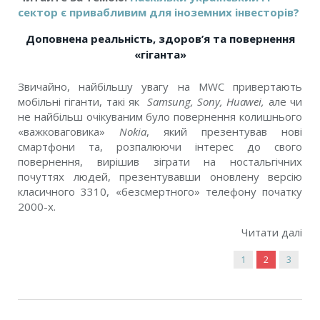
сектор є привабливим для іноземних інвесторів?
Доповнена реальність, здоров’я та повернення
«гіганта»
Звичайно, найбільшу увагу на MWC привертають
мобільні гіганти, такі як
Samsung, Sony, Huawei,
але чи
не найбільш очікуваним було повернення колишнього
«важковаговика»
Nokia
, який презентував нові
смартфони та, розпалюючи інтерес до свого
повернення, вирішив зіграти на ностальгічних
почуттях людей, презентувавши оновлену версію
класичного 3310, «безсмертного» телефону початку
2000-х.
Читати далі
1
2
3