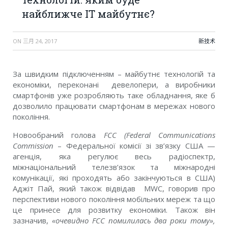
найближче ІТ майбутнє?
ON
三月 24, 2017
新技术
За швидким підключенням – майбутнє технологій та
економіки, переконані девелопери, а виробники
смартфонів уже розробляють таке обладнання, яке б
дозволило працювати смартфонам в мережах нового
покоління.
Новообраний голова
FCC (Federal Communications
Commission
– Федеральної комісії зі зв’язку США —
агенція, яка регулює весь радіоспектр,
міжнаціональний телезв’язок та міжнародні
комунікації, які проходять або закінчуються в США)
Аджіт Пай, який також відвідав MWC, говорив про
перспективи нового покоління мобільних мереж та що
це принесе для розвитку економіки. Також він
зазначив,
«очевидно FCC помилилась два роки тому»,