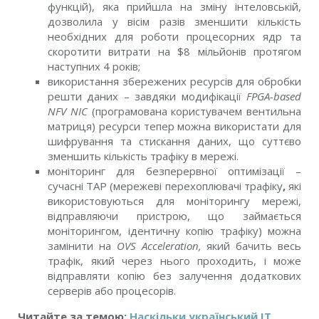
функцій), яка прийшла на зміну інтеловській,
дозволила у вісім разів зменшити кількість
необхідних для роботи процесорних ядр та
скоротити витрати на $8 мільйонів протягом
наступних 4 років;
використання збережених ресурсів для обробки
решти даних – завдяки модифікації
FPGA-based
NFV NIC
(програмована користувачем вентильна
матриця) ресурси тепер можна використати для
шифрування та стискання даних, що суттєво
зменшить кількість трафіку в мережі.
моніторинг для безперервної оптимізації –
сучасні TAP (мережеві перехоплювачі трафіку
,
які
використовуються для моніторингу мережі,
відправляючи пристрою, що займається
моніторингом, ідентичну копію трафіку) можна
замінити на
OVS Acceleration,
який бачить весь
трафік, який через нього проходить, і може
відправляти копію без залучення додаткових
серверів або процесорів.
Читайте за темою:
Наскільки український ІТ