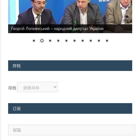
Георгій Логвинський – народний депутат України
存档
存档
订阅
邮
箱