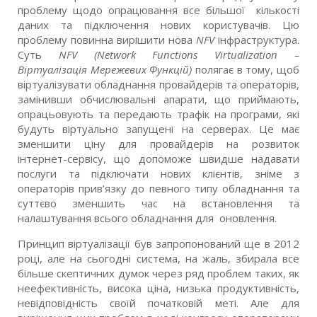
проблему щодо опрацювання все більшої кількості
даних та підключення нових користувачів. Цю
проблему повинна вирішити нова
NFV
інфраструктура.
Суть
NFV (Network Functions Virtualization –
Віртуалізація Мережевих Функцій)
полягає в тому, щоб
віртуалізувати обладнання провайдерів та операторів,
замінивши обчислювальні апарати, що приймають,
опрацьовують та передають трафік на програми, які
будуть віртуально запущені на серверах. Це має
зменшити ціну для провайдерів на розвиток
інтернет-сервісу, що допоможе швидше надавати
послуги та підключати нових клієнтів, зніме з
операторів прив’язку до певного типу обладнання та
суттєво зменшить час на встановлення та
налаштування всього обладнання для оновлення.
Принцип віртуалізації був запропонований ще в 2012
році, але на сьогодні система, на жаль, збирала все
більше скептичних думок через ряд проблем таких, як
неефективність, висока ціна, низька продуктивність,
невідповідність своїй початковій меті. Але для