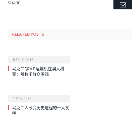
SHARE.
Emai
Twitter
Facebook
Google+
Pinterest
LinkedIn
Tumblr
RELATED POSTS
五月 18, 2016
乌克兰“梦幻”运输机在澳大利
亚：引数千群众围观
二月 3, 2016
乌克兰人改变历史进程的十大发
明