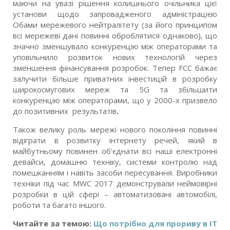
маючи на увазі рішення колишнього очільника цієї
установи щодо запровадженого адміністрацією
Обами мережевого нейтралітету (за його принципом
всі мережеві дані повинні оброблятися однаково), що
значно зменшувало конкуренцію між операторами та
уповільнило розвиток нових технологій через
зменшення фінансування розробок. Тепер FCC бажає
залучити більше приватних інвестицій в розробку
широкосмугових мереж та 5G та збільшити
конкуренцію між операторами, що у 2000-х призвело
до позитивних результатів
.
Також велику роль мережі нового покоління повинні
відіграти в розвитку інтернету речей, який в
майбутньому повинен об’єднати всі наші електронні
девайси, домашню техніку, системи контролю над
помешканням і навіть засоби пересування. Виробники
техніки під час MWC 2017 демонстрували неймовірні
розробки в цій сфері – автоматизовані автомобілі,
роботи та багато іншого.
Читайте за темою:
Що потрібно для прориву в IT