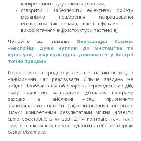
конкретними відчутними наслідками;
створити і забезпечити ефективну роботу
механізмів поширення напрацьованої
експертизи (як онлайн, так і оффлайн — з
використанням інфраструктури партнерів).
Читайте за темою:
Олександра Саєнко:
«Австрійці дуже чутливі до мистецтва та
культури, тому культурна ди
пломатія у Австрії
точно працює»
Перелік можна продовжувати, але, на мій погляд, в
найближчий час реалізувати більше завдань не
вийде. Необхідно від обговорень переходити до дій,
тому пропоную затвердити детальну програму
заходів на найближчі місяці, призначити
відповідальних і скласти графік виконання і контролю.
Тільки конкретними результатами можна довести
свою ефективність як зовнішнім контрагентам, так і
тим, хто так чи інакше уже відносить себе до мережі
Global Ukrainians.