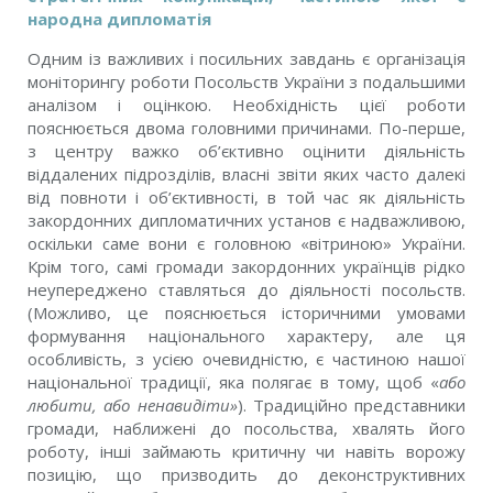
народна дипломатія
Одним із важливих і посильних завдань є організація
моніторингу роботи Посольств України з подальшими
аналізом і оцінкою. Необхідність цієї роботи
пояснюється двома головними причинами. По-перше,
з центру важко об’єктивно оцінити діяльність
віддалених підрозділів, власні звіти яких часто далекі
від повноти і об’єктивності, в той час як діяльність
закордонних дипломатичних установ є надважливою,
оскільки саме вони є головною «вітриною» України.
Крім того, самі громади закордонних українців рідко
неупереджено ставляться до діяльності посольств.
(Можливо, це пояснюється історичними умовами
формування національного характеру, але ця
особливість, з усією очевидністю, є частиною нашої
національної традиції, яка полягає в тому, щоб «
або
любити, або ненавидіти»
). Традиційно представники
громади, наближені до посольства, хвалять його
роботу, інші займають критичну чи навіть ворожу
позицію, що призводить до деконструктивних