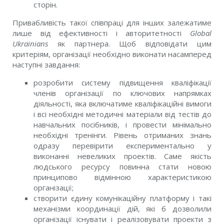
сторін.
Привабливість такої співпраці для інших залежатиме
лише від ефективності і авторитетності
Global
Ukrainians
як партнера. Щоб відповідати цим
критеріям, організації необхідно виконати насамперед
наступні завдання:
розробити систему підвищення кваліфікації
членів організації по ключових напрямках
діяльності, яка включатиме кваліфікаційні вимоги
і всі необхідні методичні матеріали від тестів до
навчальних посібників, і провести мінімально
необхідні тренінги. Рівень отриманих знань
одразу перевірити експериментально у
виконанні невеликих проектів. Саме якість
людського ресурсу повинна стати новою
принципово відмінною характеристикою
організації;
створити єдину комунікаційну платформу і такі
механізми координації дій, які б дозволили
організації існувати і реалізовувати проекти з