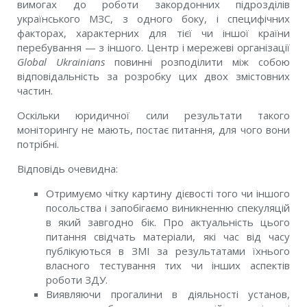
вимогах до роботи закордонних підрозділів
українського МЗС, з одного боку, і специфічних
факторах, характерних для тієї чи іншої країни
перебування — з іншого. Центр і мережеві організації
Global Ukrainians
повинні розподілити між собою
відповідальність за розробку цих двох змістовних
частин.
Оскільки юридичної сили результати такого
моніторингу не мають, постає питання, для чого вони
потрібні.
Відповідь очевидна:
Отримуємо чітку картину дієвості того чи іншого
посольства і запобігаємо виникненню спекуляцій
в який завгодно бік. Про актуальність цього
питання свідчать матеріали, які час від часу
публікуються в ЗМІ за результатами їхнього
власного тестування тих чи інших аспектів
роботи ЗДУ.
Виявляючи прогалини в діяльності установ,