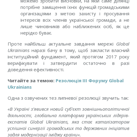
можемо зробити висновки, на якій саме ділянці
потрібне заміщення їхніх функцій громадськими
організаціями з метою захисту і просування
інтересів всіх членів української громади, а не
лише чиновників або наближених осіб, як це
нерідко буває.
Проте найбільш актуальне завдання мережі
Global
Ukrainians
наразі бачу в тому, щоб закласти власний
інституційний фундамент, який протягом 2017 року
верифікувати і затвердити остаточно в разі
доведення ефективності.
Читайте за темою:
Резолюція ІIІ Форуму Global
Ukrainians
Одна з озвучених тез липневої резолюції звучить так:
«
В Україні з’явився новий суб’єкт зовнішньополітичної
діяльності, глобальна платформа українських лідерів-
експатів
Global Ukrainians
, яка стає каталізатором
успішної синергії громадських та державних ініціатив
задля модернізації іміджу країни
«.