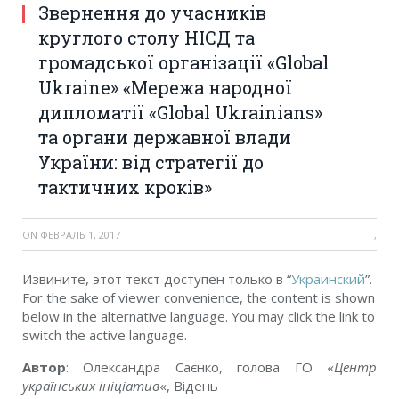
Звернення до учасників
круглого столу НІСД та
громадської організації «Global
Ukraine» «Мережа народної
дипломатії «Global Ukrainians»
та органи державної влади
України: від стратегії до
тактичних кроків»
ON
ФЕВРАЛЬ 1, 2017
,
Извините, этот текст доступен только в “
Украинский
”.
For the sake of viewer convenience, the content is shown
below in the alternative language. You may click the link to
switch the active language.
Автор
:
Олександра Саєнко, голова ГО «
Центр
українських ініціатив
«, Відень