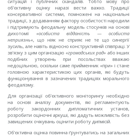
ситуацій і публічних скандалів. Тобто мову про
об’єктивну оцінку наразі вести важко. Традиції
консервативної системи, помножені на національні
традиції, з додаванням фактору особистості народили
і підтримують феодальну модель стосунків на основі
дихотомії
«особиста відданість — особиста
неприязнь
«, що ніяк не сприяє не те що синергії
зусиль, але навіть відносно конструктивній співпраці. У
зв’язку з цим організацію
«громадських рад»
або інших
подібних утворень при посольствах вважаю
недоцільною, оскільки саме прийменник «при» і стане
головною характеристикою цих органів, які будуть
функціонування в зазначених традиціях морального
феодалізму.
Для організації об’єктивного моніторингу необхідно
на основі аналізу документів, які регламентують
роботу закордонних дипломатичних установ,
розробити оціночні аркуші, які дадуть можливість без
завищених очікувань оцінити роботу дипмісій.
Об’єктивна оцінка повинна ґрунтуватись на загальних