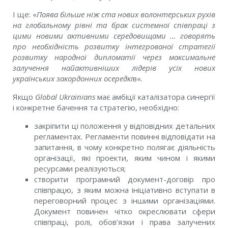
І ще: «
Поява більше ніж ста нових волонтерських рухів
на глобальному рівні та брак системної співпраці з
цими новими активними середовищами … говорять
про необхідність розвитку інтегрованої стратегії
розвитку народної дипломатії через максимальне
залучення найактивніших лідерів усіх нових
українських закордонних осередкі
в
«.
Якщо
Global Ukrainians
має амбіції каталізатора синергії
і конкретне бачення та стратегію, необхідно:
закріпити ці положення у відповідних детальних
регламентах. Регламенти повинні відповідати на
запитання, в чому конкретно полягає діяльність
організації, які проекти, яким чином і якими
ресурсами реалізуються;
створити програмний документ-договір про
співпрацю, з яким можна ініціативно вступати в
переговорний процес з іншими організаціями.
Документ повинен чітко окреслювати сфери
співпраці, ролі, обов’язки і права залучених