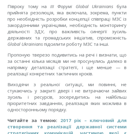
Півроку тому на
ІІІ Форумі
Global Ukrainians
була
прийнята резолюція, яка включала, зокрема, пункти
про необхідність розробки концепції співпраці МЗС із
закордонними українцями, необхідність моніторингу
діяльності ЗДУ, про важливість синергії зусиль
державних та громадських ініціатив, спроможність
Global Ukrainians
підсилити роботу МЗС та інші.
Пропоную тверезо подивитись на речі і визнати, що
за останні кілька місяців ми не просунулись далеко в
напрямку деталізації стратегії, і ще менше — в
реалізації конкретних тактичних кроків.
Виходячи з реальної ситуації, ми повинні, не
стукаючись у закриті двері і не витрачаючи зайвих
зусиль і ресурсів, зосередитись на найбільш
пріоритетних завданнях, реалізація яких можлива в
односторонньому порядку.
Читайте за темою:
2017 рік – ключовий для
створення та реалізації державної системи
стратегічних комунікацій, частиною якої є