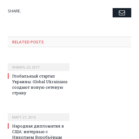
SHARE.
Emai
Twitter
Facebook
Google+
Pinterest
LinkedIn
Tumblr
RELATED POSTS
ЯНВАРЬ 25, 2017
Глобальный стартап
Украины: Global Ukrainians
создают новую сетевую
страну
МАРТ 21, 2016
Народная дипломатия в
США: интервью с
Николаем Воробьёвым