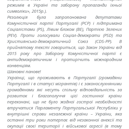
режимів в Україні та заборону пропаганди їхньої
символіки», 2015р.).
Резолюція була запропонована депутатами
Комуністичної партії Португалії (PCP) і підтримана
Соціалістами (PS), Лівим блоком (BE), Партією Зелених
(PEV). Проти голосували Соціал-демократи (PSD) та
Християнсько-демократичний Союз (CDS-PP). В
прийнятому тексті говориться, що Закон України від
2015 року про Заборону Комуністичної партії є
антидемократичним і протирічить міжнародним
конвенціям.
Шановні панове!
Українці, що проживають в Португалії (громадяни
Португалії і в статусі мігрантів) і є законослухняними
громадянами які несуть спільну відповідальність за
розвиток і благополуччя цієї гостинної країни
переконані, що не було жодної гострої необхідності
втручатися Парламенту Португальської Республіки у
внутрішні справи незалежної країни – України, яка
останні три роки потерпає від незаконної анексії та
окупації своєї території і військової агресії (в тому