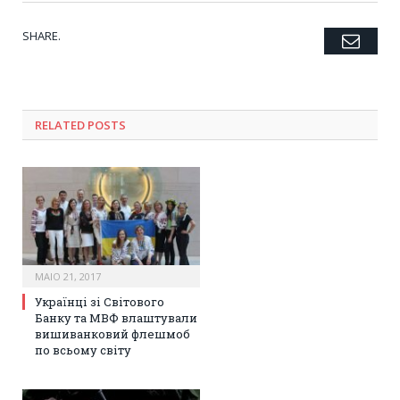
SHARE.
Emai
Twitter
Facebook
Google+
Pinterest
LinkedIn
Tumblr
RELATED POSTS
MAIO 21, 2017
Українці зі Світового
Банку та МВФ влаштували
вишиванковий флешмоб
по всьому світу