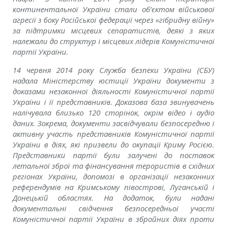
континентальної України стали об’єктом військової
агресії з боку Російської федерації через «гібридну війну»
за підтримки місцевих сепаратистів, деякі з яких
належали до структур і місцевих лідерів Комуністичної
партії України.
14 червня 2014 року Служба безпеки України (СБУ)
надала Міністерству юстиції України документи з
доказами незаконної діяльності Комуністичної партії
України і її представників. Доказова база звинувачень
налічувала близько 120 сторінок, окрім відео і аудіо
даних. Зокрема, документи засвідчували безпосередню і
активну участь представників Комуністичної партії
України в діях, які призвели до окупації Криму Росією.
Представники партії були залучені до поставок
летальної зброї та фінансування терористів в східних
регіонах України, допомозі в організації незаконних
референдумів на Кримському півострові, Луганській і
Донецькій областях. На додаток, були надані
документальні свідчення безпосередньої участі
Комуністичної партії України в збройних діях проти