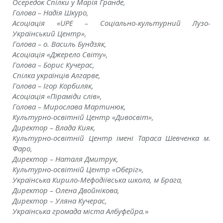
Осередок Сп
і
лки у Мар
і
я Гранде,
Голова – Над
і
я Шкуро,
Асоц
і
ац
і
я «UPE – Соц
і
ально-культурний Лузо-
Укра
ї
нський Центр»,
Голова – о. Василь Бундзяк,
Асоц
і
ац
і
я «Джерело Св
і
ту»,
Голова – Борис Кучерас,
Сп
і
лка укра
ї
нц
і
в Алгарве,
Голова –
І
гор Корбиляк,
Асоц
і
ац
і
я «П
і
рам
і
ди сл
і
в»,
Голова – Мирослава Мартинюк,
Культурно-осв
і
тн
і
й Центр «Дивосв
і
т»,
Директор – Влада Кияк,
Культурно-осв
і
тн
і
й Центр
і
мен
і
Тараса Шевченка м.
Фаро,
Директор – Наталя Дмитрук,
Культурно-осв
і
тн
і
й Центр «Обер
і
г»,
Укра
ї
нська Кирило-Мефод
ії
вська школа, м Брага,
Директор – Олена Двойн
і
кова,
Директор – Уляна Кучерас,
Укра
ї
нська громада м
і
ста Албуфейра.
»