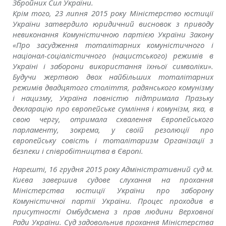
Збройних Сил України.
Крім того, 23 липня 2015 року Міністерство юстиції
України затвердило юридичний висновок з приводу
невиконання Комуністичною партією України Закону
«Про засудження тоталітарних комуністичного і
націонал-соціалістичного (нацистського) режимів в
Україні і заборони використання їхньої символіки».
Будучи жертвою двох найбільших тоталітарних
режимів двадцятого століття, радянського комунізму
і нацизму, Україна повністю підтримала Празьку
декларацію про європейське сумління і комунізм, яка, в
свою чергу, отримала схвалення Європейського
парламенту, зокрема, у своїй резолюції про
європейську совість і тоталітаризм Організації з
безпеки і співробітництва в Європі.
Нарешті, 16 грудня 2015 року Адміністративний суд м.
Києва завершив судове слухання на прохання
Міністерства юстиції України про заборону
Комуністичної партії України. Процес проходив в
присутності Омбудсмена з прав людини Верховної
Ради України. Суд задовольнив прохання Міністерства