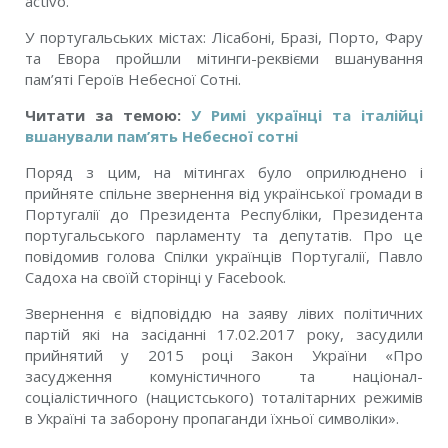
activo.
У португальських містах: Лісабоні, Бразі, Порто, Фару
та Евора пройшли мітинги-реквієми вшанування
пам’яті Героїв Небесної Сотні.
Читати за темою:
У Римі українці та італійці
вшанували пам’ять Небесної сотні
Поряд з цим, на мітингах було оприлюднено і
прийняте спільне звернення від української громади в
Португалії до Президента Республіки, Президента
португальського парламенту та депутатів. Про це
повідомив голова Спілки українців Португалії, Павло
Садоха на своїй сторінці у Facebook.
Звернення є відповіддю на заяву лівих політичних
партій які на засіданні 17.02.2017 року, засудили
прийнятий у 2015 році Закон України «Про
засудження комуністичного та націонал-
соціалістичного (нацистського) тоталітарних режимів
в Україні та заборону пропаганди їхньої символіки».