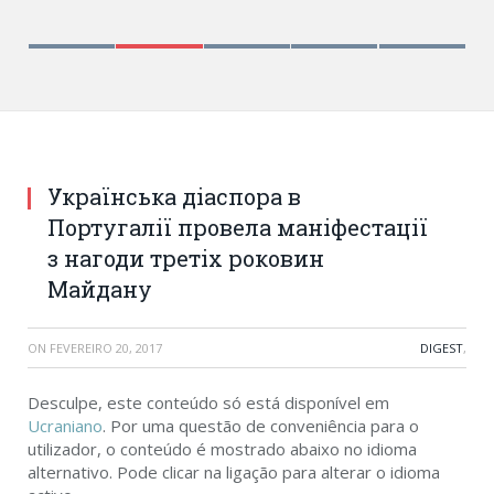
Українська діаспора в
Португалії провела маніфестації
з нагоди третіх роковин
Майдану
ON
FEVEREIRO 20, 2017
DIGEST
,
Desculpe, este conteúdo só está disponível em
Ucraniano
. Por uma questão de conveniência para o
utilizador, o conteúdo é mostrado abaixo no idioma
alternativo. Pode clicar na ligação para alterar o idioma