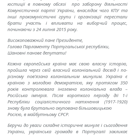
юстиції в повному обсязі про заборону діяльності
Комуністичної партії України, внаслідок чого КПУ та
інші прокомуністичні групи і організації перестали
брати участь і впливати на виборчий процес,
починаючи з 24 липня 2015 року.
Високоповажний пане Президенте,
Голова Парламенту Португальської республіки,
Шановні панове депутати!
Кожна європейська країна має свою власну історію,
пройшла через свій власний колоніальний досвід і по-
різному пов’язана колоніальним минулим. Україна є
країною з молодою демократією, яку протягом 350
років контролювала іноземна колоніальна влада –
Російська імперія. Після короткого періоду дії 1-ї
Республіки соціалістичного натхнення (1917-1920)
знову була брутально окупована більшовицькою
Росією, в майбутньому СРСР.
Беручи до уваги складне історичне минуле і сьогодення
України, українська громада в Португалії закликає