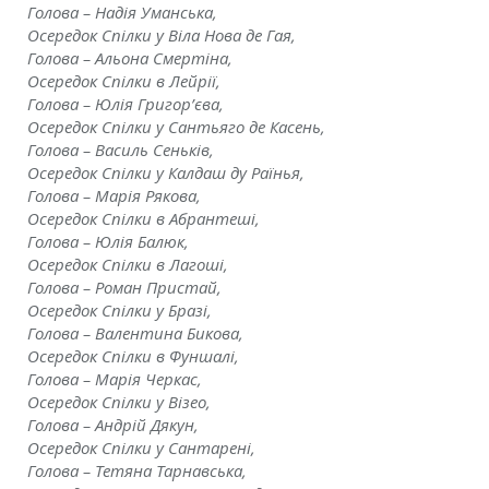
Голова – Надія Уманська,
Осередок Спілки у Віла Нова де Гая,
Голова – Альона Смерт
і
на,
Осередок Сп
і
лки в Лейр
ії
,
Голова – Юл
і
я Григор’
є
ва,
Осередок Сп
і
лки у Сантьяго де Касень,
Голова – Василь Сеньк
і
в,
Осередок Сп
і
лки у Калдаш ду Ра
ї
нья,
Голова – Мар
і
я Рякова,
Осередок Сп
і
лки в Абрантеш
і
,
Голова – Юл
і
я Балюк,
Осередок Сп
і
лки в Лагош
і
,
Голова – Роман Пристай,
Осередок Сп
і
лки у Браз
і
,
Голова – Валентина Бикова,
Осередок Сп
і
лки в Фуншал
і
,
Голова – Мар
і
я Черкас,
Осередок Сп
і
лки у В
і
зео,
Голова – Андр
і
й Дякун,
Осередок Сп
і
лки у Сантарен
і
,
Голова – Тетяна Тарнавська,