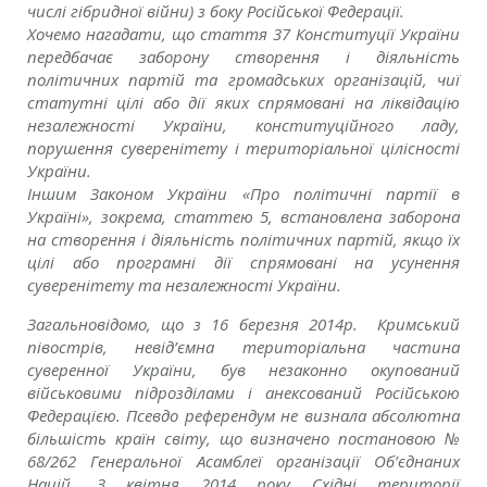
числі гібридної війни) з боку Російської Федерації.
Хочемо нагадати, що стаття 37 Конституції України
передбачає заборону створення і діяльність
політичних партій та громадських організацій, чиї
статутні цілі або дії яких спрямовані на ліквідацію
незалежності України, конституційного ладу,
порушення суверенітету і територіальної цілісності
України.
Іншим Законом України «Про політичні партії в
Україні», зокрема, статтею 5, встановлена заборона
на створення і діяльність політичних партій, якщо їх
цілі або програмні дії спрямовані на усунення
суверенітету та незалежності України.
Загальновідомо, що з 16 березня 2014р. Кримський
півострів, невід’ємна територіальна частина
суверенної України, був незаконно окупований
військовими підрозділами і анексований Російською
Федерацією. Псевдо референдум не визнала абсолютна
більшість країн світу, що визначено постановою №
68/262 Генеральної Асамблеї організації Об’єднаних
Націй. З квітня 2014 року Східні території