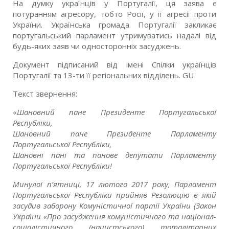
На думку українців у Португалії, ця заява є
потуранням агресору, тобто Росії, у її агресії проти
України. Українська громада Португалії закликає
португальський парламент утримуватись надалі від
будь-яких заяв чи односторонніх засуджень.
Документ підписаний від імені Спілки українців
Португалії та 13-ти її регіональних відділень. GU
Текст звернення:
«
Шановний пане Президенте Португальсько
ї
Республ
і
ки,
Шановний пане Президенте Парламенту
Португальської Республіки,
Шановні пані та панове депутати Парламенту
Португальської Республіки!
Минулої п’ятниці, 17 лютого 2017 року, Парламент
Португальської Республіки прийняв Резолюцію в якій
засудив заборону Комуністичної партії України (Закон
України «Про засудження комуністичного та націонал-
соціалістичного (нацистського) тоталітарних