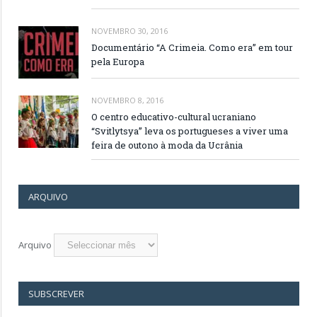
NOVEMBRO 30, 2016
Documentário “A Crimeia. Como era” em tour
pela Europa
NOVEMBRO 8, 2016
O centro educativo-cultural ucraniano
“Svitlytsya” leva os portugueses a viver uma
feira de outono à moda da Ucrânia
ARQUIVO
Arquivo
SUBSCREVER