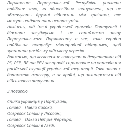
Парламент Португальської Республіки уникати
подібних заяв, чи одноосібних звинувачень, що не
збагачують дружні відносини між країнами, але
можуть кидати тінь непорозумінь.
Накінець, від імені української громади Португалії і
діаспори засуджуємо і не сприймаємо заяву
Португальського Парламенту в час, коли Україна
найбільше потребує міжнародної підтримки, щоб
зупинити російську військову агресію.
Вважаємо, що легковажне голосування депутатами від
PS, PSP, BE та PEV насправді спрямоване на оправдання
російської окупації української території. Така заява є
допомогою агресору, а не країні, що захищається від
військового втручання.
З повагою,
Спілка українців у Португалії,
Голова – Павло Садоха,
Осередок Спілки у Лісабоні,
Голова – Ольга Петрів-Ферейра,
Осередок Спілки в Агеді,