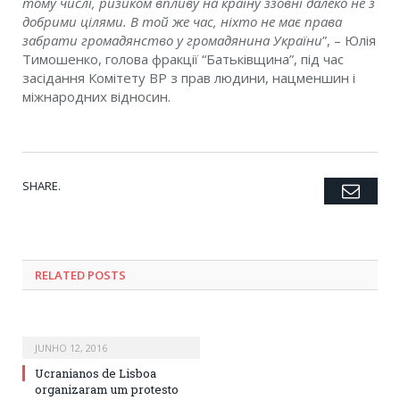
тому числі, ризиком впливу на країну ззовні далеко не з
добрими цілями. В той же час, ніхто не має права
забрати громадянство у громадянина України
”, – Юлія
Тимошенко, голова фракції “Батьківщина”, під час
засідання Комітету ВР з прав людини, нацменшин і
міжнародних відносин.
SHARE.
Emai
Twitter
Facebook
Google+
Pinterest
LinkedIn
Tumblr
RELATED POSTS
JUNHO 12, 2016
Ucranianos de Lisboa
organizaram um protesto