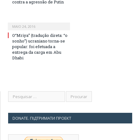
contra a agressão de Putin
MAIO 24, 2016
O“Mriya” (tradução direta: “o
sonho”) ucraniano torna-se
popular: foi efetuada a
entrega da carga em Abu
Dhabi
DONATE. ПІДТРИМАТИ ПРОЕКТ