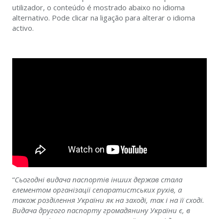
utilizador, o conteúdo é mostrado abaixo no idioma
alternativo. Pode clicar na ligação para alterar o idioma
activo.
“
Сьогодні видача паспортів інших держав стала
елементом організації сепаратистських рухів, а
також розділення України як на заході, так і на її сході.
Видача другого паспорту громадянину України є, в