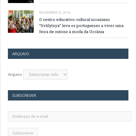
NOVEMBRO 8, 2016
O centro educativo-cultural ucraniano
“Svitlytsya” leva os portugueses a viver uma
feira de outono à moda da Ucrânia
ARQUIVO
Arquivo
SUBSCREVER
Endereço
de
e-
mail