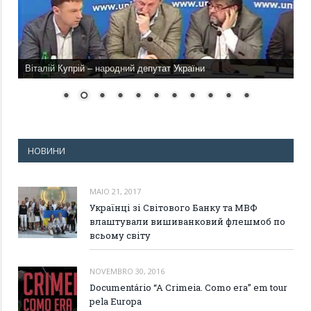
Віталій Купрій – народний депутат України
НОВИНИ
MAIO 21, 2017
Українці зі Світового Банку та МВФ
влаштували вишиванковий флешмоб по
всьому світу
NOVEMBRO 30, 2016
Documentário “A Crimeia. Como era” em tour
pela Europa