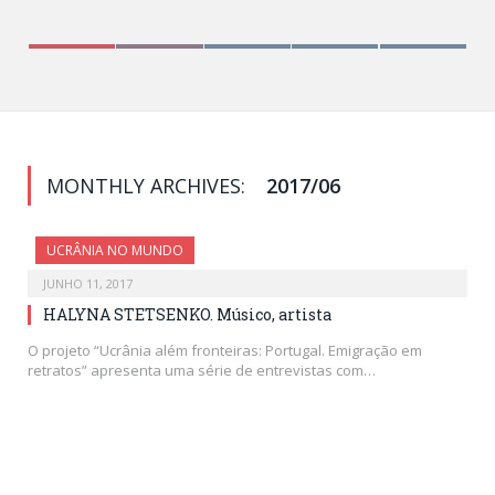
MONTHLY ARCHIVES:
2017/06
UCRÂNIA NO MUNDO
JUNHO 11, 2017
HALYNA STETSENKO. Músico, artista
O projeto “Ucrânia além fronteiras: Portugal. Emigração em
retratos” apresenta uma série de entrevistas com…