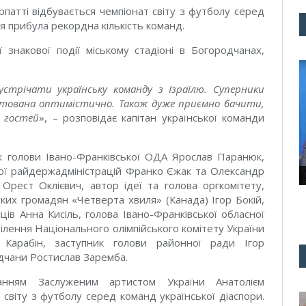
патті відбувається чемпіонат світу з футболу серед
я прибула рекордна кількість команд.
 знакової події міському стадіоні в Богородчанах,
стрічати українську команду з Ізраїлю. Суперники
штована оптимістично. Також дуже приємно бачити,
а гостей
», – розповідає капітан української команди
к голови Івано-Франківської ОДА Ярослав Паранюк,
ої райдержадміністрацій Франко Єжак та Олександр
Орест Оклієвич, автор ідеї та голова оргкомітету,
ьких громадян «Четверта хвиля» (Канада) Ігор Бокій,
ців Анна Кисіль, голова Івано-Франківської обласної
ілення Національного олімпійського комітету України
в Карабін, заступник голови районної ради Ігор
дчани Ростислав Заремба.
анням Заслуженим артистом України Анатолієм
 світу з футболу серед команд української діаспори.