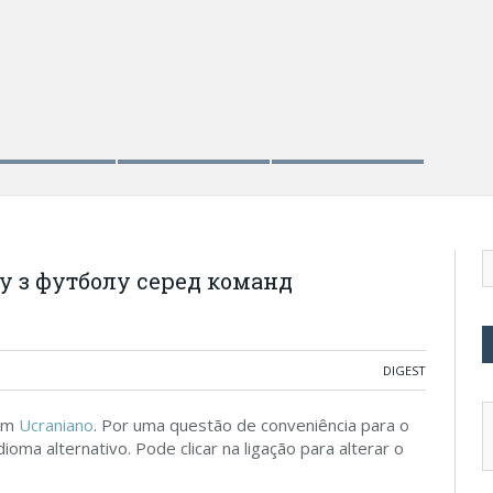
ту з футболу серед команд
DIGEST
 em
Ucraniano
. Por uma questão de conveniência para o
ioma alternativo. Pode clicar na ligação para alterar o