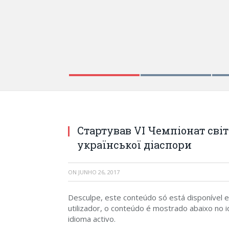
Стартував VI Чемпіонат сві
української діаспори
ON
JUNHO 26, 2017
Desculpe, este conteúdo só está disponível
utilizador, o conteúdo é mostrado abaixo no id
idioma activo.