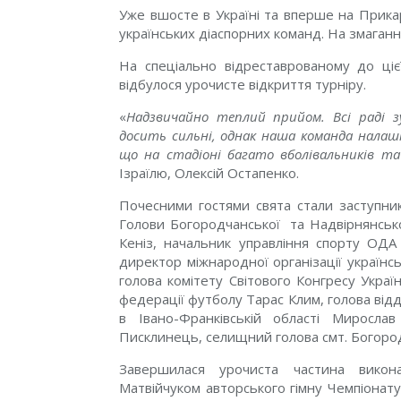
Уже вшосте в Україні та вперше на Прикар
українських діаспорних команд. На змаганн
На спеціально відреставрованому до цієї
відбулося урочисте відкриття турніру.
«
Надзвичайно теплий прийом. Всі раді зу
досить сильні, однак наша команда нала
що на стадіоні багато вболівальників т
Ізраїлю, Олексій Остапенко.
Почесними гостями свята стали заступни
Голови Богородчанської та Надвірнянськ
Кеніз, начальник управління спорту ОДА 
директор міжнародної організації українс
голова комітету Світового Конгресу Україн
федерації футболу Тарас Клим, голова відд
в Івано-Франківській області Миросла
Писклинець, селищний голова смт. Богоро
Завершилася урочиста частина викон
Матвійчуком авторського гімну Чемпіонату