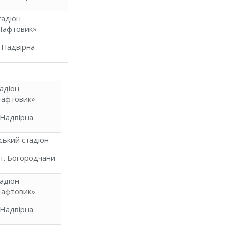
тадіон
Нафтовик»
. Надвірна
адіон
афтовик»
 Надвірна
ський стадіон
т. Богородчани
адіон
афтовик»
 Надвірна