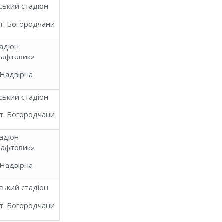
ський стадіон
т. Богородчани
адіон
афтовик»
 Надвірна
ський стадіон
т. Богородчани
адіон
афтовик»
 Надвірна
ський стадіон
т. Богородчани