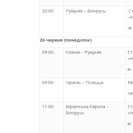
20:00
Румунія – Білорусь
С
«
м
26 червня (понеділок)
09:00
Іспанія – Румунія
Ст
«Н
м.
09:00
Ізраїль – Польща
Мі
см
11:00
Українська Європа –
Ст
Білорусь
«Н
м.