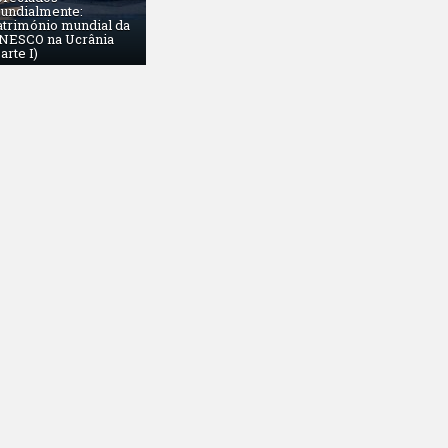
undialmente:
atrimónio mundial da
NESCO na Ucrânia
arte I)
RO 15, 2016
iy Ferents. Professor e jogador de xadrez