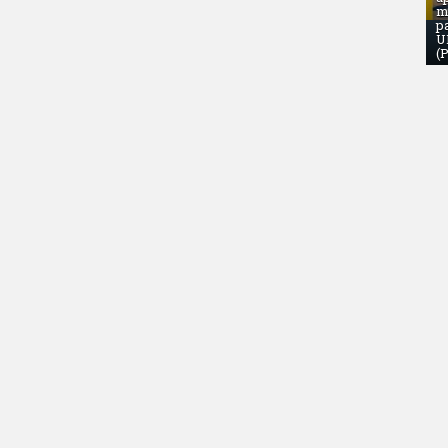
m
p
U
(P
NOVEMB
Andr