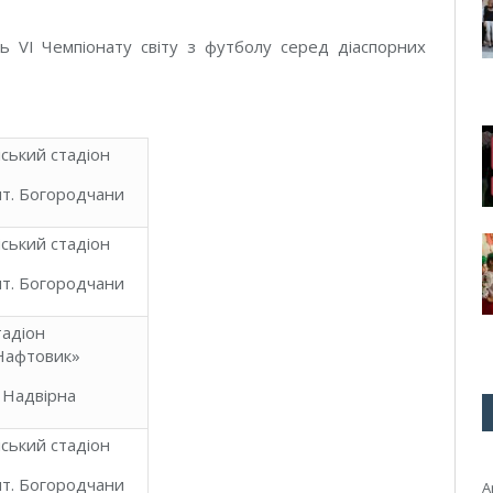
ь VI Чемпіонату світу з футболу серед діаспорних
іський стадіон
мт. Богородчани
іський стадіон
мт. Богородчани
тадіон
Нафтовик»
. Надвірна
іський стадіон
мт. Богородчани
A