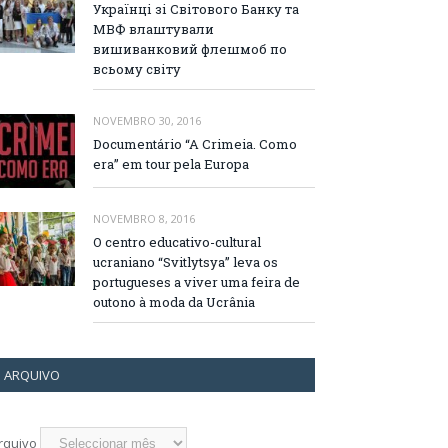
Українці зі Світового Банку та
МВФ влаштували
вишиванковий флешмоб по
всьому світу
NOVEMBRO 30, 2016
Documentário “A Crimeia. Como
era” em tour pela Europa
NOVEMBRO 8, 2016
O centro educativo-cultural
ucraniano “Svitlytsya” leva os
portugueses a viver uma feira de
outono à moda da Ucrânia
ARQUIVO
rquivo