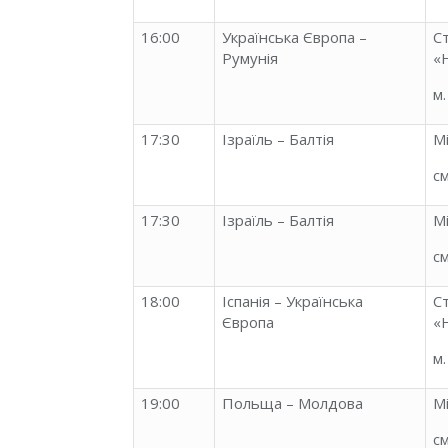
16:00
Українська Європа –
С
Румунія
«
м
17:30
Ізраїль – Балтія
М
с
17:30
Ізраїль – Балтія
М
с
18:00
Іспанія – Українська
С
Європа
«
м
19:00
Польща – Молдова
М
с