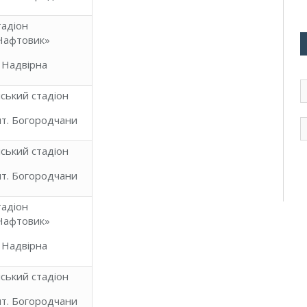
тадіон
Нафтовик»
. Надвірна
E
іський стадіон
d
e
мт. Богородчани
m
іський стадіон
мт. Богородчани
тадіон
Нафтовик»
. Надвірна
іський стадіон
мт. Богородчани