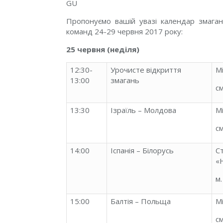
GU
Пропонуємо вашій увазі календар змаган
команд 24-29 червня 2017 року:
25 червня (неділя)
12:30-
Урочисте відкриття
М
13:00
змагань
с
13:30
Ізраїль – Молдова
М
с
14:00
Іспанія – Білорусь
С
«
м
15:00
Балтія – Польща
М
с