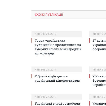
СХОЖІ ПУБЛІКАЦІЇ
КВІТЕНЬ 29, 2017
КВІТЕНЬ 29
Твори українських
27 квітн
художників представили на
Українс
американській міжнародній
оборони
арт-ярмарці
КВІТЕНЬ 28, 2017
КВІТЕНЬ 28
У Грузії відбудеться
У Києві
український кінофестиваль
фотовис
Євробач
КВІТЕНЬ 27, 2017
КВІТЕНЬ 27
Українські вчені розробили
Українс