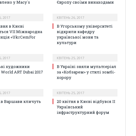
влено у Macy`s
Європу своїми винаходами
, 2017
КВІТЕНЬ 26, 2017
авня в Києві
В Угорському університеті
ться VIІ Міжнародна
відкрили кафедру
нція «UkrCemFor
української мови та
культури
, 2017
КВІТЕНЬ 25, 2017
ькі художники
В Україні зняли мультсеріал
World ART Dubai 2017
за «Кобзарем» у стилі зомбі-
хорору
, 2017
КВІТЕНЬ 25, 2017
ів Варшави кличуть
20 квітня в Києві відбувся II
Український
інфраструктурний форум