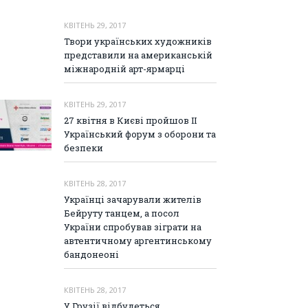
КВІТЕНЬ 29, 2017
Твори українських художників
представили на американській
міжнародній арт-ярмарці
КВІТЕНЬ 29, 2017
27 квітня в Києві пройшов ІІ
Український форум з оборони та
безпеки
КВІТЕНЬ 28, 2017
Українці зачарували жителів
Бейруту танцем, а посол
України спробував зіграти на
автентичному аргентинському
бандонеоні
КВІТЕНЬ 28, 2017
У Грузії відбудеться