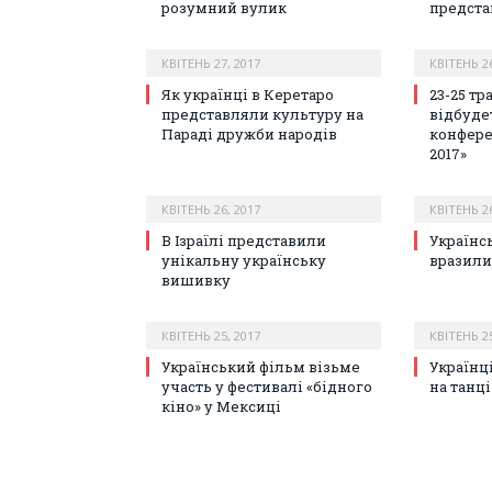
розумний вулик
предста
КВІТЕНЬ 27, 2017
КВІТЕНЬ 26
Як українці в Керетаро
23-25 тр
представляли культуру на
відбуде
Параді дружби народів
конфере
2017»
КВІТЕНЬ 26, 2017
КВІТЕНЬ 26
В Ізраїлі представили
Українс
унікальну українську
вразили 
вишивку
КВІТЕНЬ 25, 2017
КВІТЕНЬ 25
Український фільм візьме
Українц
участь у фестивалі «бідного
на танці
кіно» у Мексиці