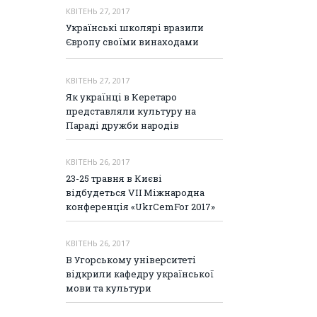
КВІТЕНЬ 27, 2017
Українські школярі вразили
Європу своїми винаходами
КВІТЕНЬ 27, 2017
Як українці в Керетаро
представляли культуру на
Параді дружби народів
КВІТЕНЬ 26, 2017
23-25 травня в Києві
відбудеться VIІ Міжнародна
конференція «UkrCemFor 2017»
КВІТЕНЬ 26, 2017
В Угорському університеті
відкрили кафедру української
мови та культури