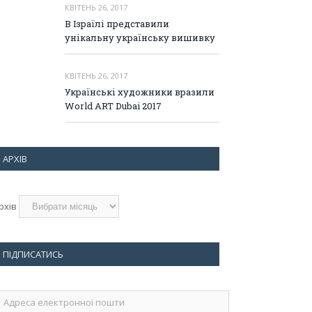
КВІТЕНЬ 26, 2017
В Ізраїлі представили
унікальну українську вишивку
КВІТЕНЬ 26, 2017
Українські художники вразили
World ART Dubai 2017
АРХІВ
рхів
ПІДПИСАТИСЬ
дреса
лектронної