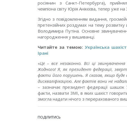
росіянин з Санкт-Петербурга), прийнял
чемпіона світу Юрія Анікєєва, тепер уже на
Згідно з повідомленням видання, гросмей
претензійних роздумах на тему розвитку 
Володимира Путіна. Основне звинуваченн
нагородження у вишиванці.
Читайте за темою:
Українська шахістк
Ірані
«
Це – все незаконно. Всі ці звинуваченн
Жодного! Я, як президент федерації, звер
факти його порушень. Я сказав, якщо буде 
дискваліфікацією. Але фактів вони не надал
– зазначає президент федерації шашок У
факти, назвати ЗМІ, в яких шахіст говорит
змогла надати нічого з перерахованого ви
ПОДІЛИТИСЬ