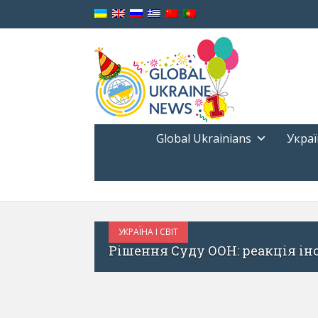
Global Ukrainians
Украї
УКРАЇНА І СВІТ
КВІТЕНЬ 25, 2017
Теми та видання: щ
формують її образ у