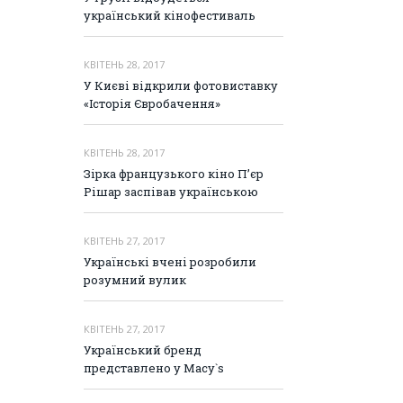
український кінофестиваль
КВІТЕНЬ 28, 2017
У Києві відкрили фотовиставку
«Історія Євробачення»
КВІТЕНЬ 28, 2017
Зірка французького кіно П’єр
Рішар заспівав українською
КВІТЕНЬ 27, 2017
Українські вчені розробили
розумний вулик
КВІТЕНЬ 27, 2017
Український бренд
представлено у Macy`s