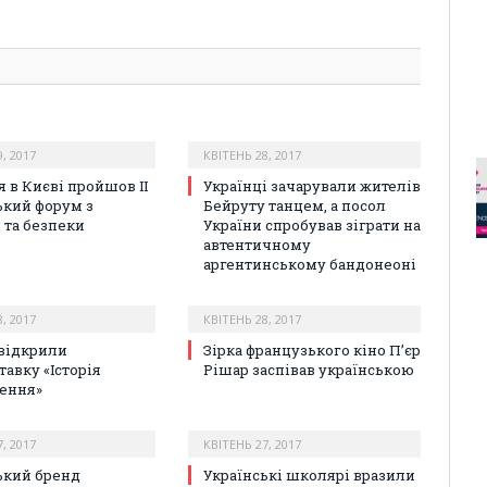
, 2017
КВІТЕНЬ 28, 2017
я в Києві пройшов ІІ
Українці зачарували жителів
ький форум з
Бейруту танцем, а посол
 та безпеки
України спробував зіграти на
автентичному
аргентинському бандонеоні
, 2017
КВІТЕНЬ 28, 2017
 відкрили
Зірка французького кіно П’єр
тавку «Історія
Рішар заспівав українською
ення»
, 2017
КВІТЕНЬ 27, 2017
ький бренд
Українські школярі вразили