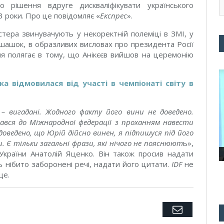
о рішення вдруге дискваліфікувати українського
 3 роки. Про це повідомляє «
Експрес
»
.
стера звинувачують у некоректній полеміці в ЗМІ, у
шашок, в образливих висловах про президента Росії
я полягає в тому, що Анікєєв вийшов на церемонію
а відмовилася від участі в чемпіонаті світу в
я – вигадані. Жодного факту його вини не доведено.
тався до Міжнародної федерації з проханням навести
доведено, що Юрій дійсно винен, я підпишуся під його
и. Є тільки загальні фрази, які нічого не пояснюют
ь
»,
країни Анатолій Яценко. Він також просив надати
ь нібито заборонені речі, надати його цитати.
IDF
не
ще.
Twitter
Facebook
Google+
Pinterest
LinkedIn
Tumblr
Email