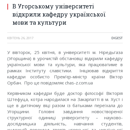
В Угорському університеті
відкрили кафедру української
мови та культури
КВІТЕНЬ 26, 2017
DIGEST
У вівторок, 25 квітня, в університеті м. Ніредьгаза
(Угорщина) в урочистій обстановці відкрили кафедру
української мови та культури, яка працюватиме в
рамках Інституту славістики. Ініціював відкриття
кафедри особисто Прем’єр-міністр країни Віктор
Орбан. Про це повідомляє chas-z.com.ua
Керівником кафедри буде доктор філософії Вікторія
Штефуца, котра народилася на Закарпатті в м. Хуст і
ще в дитячому віці разом із батьками переїхала до
Угорщини. Головні завдання новоствореної
структурної одиниці університету – науково-
дослідницька діяльність, навчання студентів,
художній переклад творів угорської та української