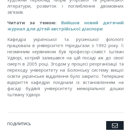
літератури, розвиток і поглиблення двомовних
зв’язків.
Читати за темою:
Вийшов новий дитячий
журнал для дітей австрійської діаспори
Кафедра української та русинської філології
працювала в університеті Ніредьгази з 1992 року. Її
незмінним керівником був професор-славіст Іштван
Удворі, котрий залишався на цій посаді аж до своєї
смерті в 2005 році. Згодом у процесі реорганізації та
переходу університету на Болонську систему вищої
освіти українське відділення було закрито. Теперішнє
відкриття кафедри поєднали із встановленням на
фасаді будівлі університету меморіальної дошки
Іштвану Удворі.
ПОДІЛИТИСЬ
Emai
Twitter
Facebook
Google+
Pinterest
LinkedIn
Tumblr