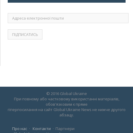
Адреса
електронної
пошти
© 2016 Global Ukraine
При повному або частковому використанні матеріалів,
обов'язковим є пряме
гіперпосилання на сайт Global Ukraine News не нижче другого
абзацу.
Про нас
Контакти
Партнери