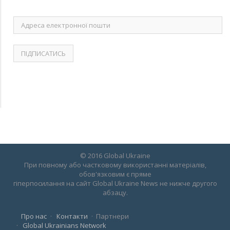
Адреса
електронної
пошти
© 2016 Global Ukraine
При повному або частковому використанні матеріалів,
обов'язковим є пряме
гіперпосилання на сайт Global Ukraine News не нижче другого
абзацу.
Про нас
Контакти
Партнери
Global Ukrainians Network