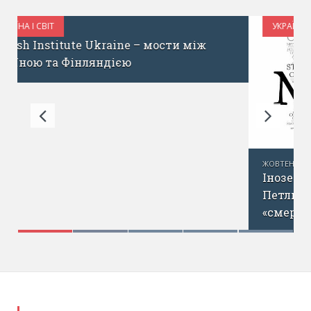
УКРАЇНА І СВІТ
ЖОВТЕНЬ 27, 2017
Іноземні ЗМІ про Україну: пам’ятник
Петлюрі, «повалення легітимного» та
«смертоносні українські ГО»