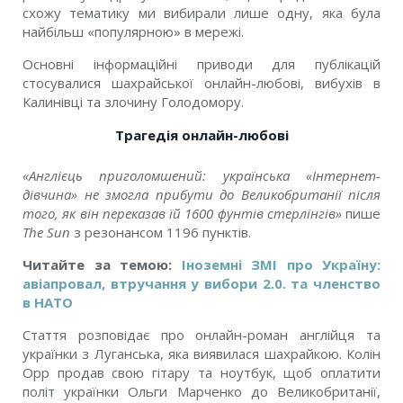
схожу тематику ми вибирали лише одну, яка була
найбільш «популярною» в мережі.
Основні інформаційні приводи для публікацій
стосувалися шахрайської онлайн-любові, вибухів в
Калинівці та злочину Голодомору.
Трагедія онлайн-любові
«Англієць приголомшений: українська «Інтернет-
дівчина» не змогла прибути до Великобританії після
того, як він переказав їй 1600 фунтів стерлінгів»
пише
The Sun
з резонансом 1196 пунктів.
Читайте за темою:
Іноземні ЗМІ про Україну:
авіапровал, втручання у вибори 2.0. та членство
в НАТО
Стаття розповідає про онлайн-роман англійця та
українки з Луганська, яка виявилася шахрайкою. Колін
Орр продав свою гітару та ноутбук, щоб оплатити
політ українки Ольги Марченко до Великобританії,