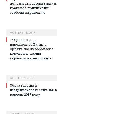
допомагати авторитарним
країнам в пригніченні
свободи вираження
ЖОВТЕНЬ 11, 2017
345 років з дня
народження Пилипа
Орлика або як боролася з
корупцією перша
українська конституція
ЖОВТЕНЬ 8, 2017
Образ України в
південнокорейських ЗМІ в
вересні 2017 року