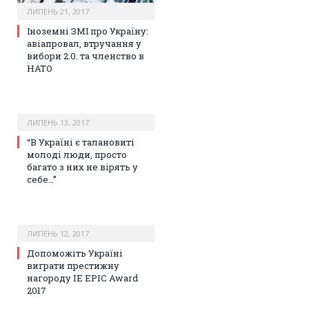
ЛИПЕНЬ 21, 2017
Іноземні ЗМІ про Україну:
авіапровал, втручання у
вибори 2.0. та членство в
НАТО
ЛИПЕНЬ 13, 2017
“В Україні є талановиті
молоді люди, просто
багато з них не вірять у
себе…”
ЛИПЕНЬ 12, 2017
Допоможіть Україні
виграти престижну
нагороду IE EPIC Award
2017