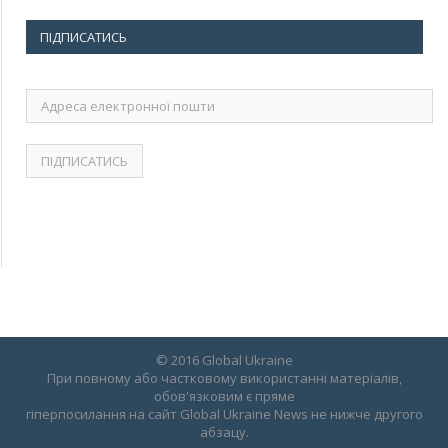
ПІДПИСАТИСЬ
Адреса
електронної
пошти
© 2016 Global Ukraine
При повному або частковому використанні матеріалів,
обов'язковим є пряме
гіперпосилання на сайт Global Ukraine News не нижче другого
абзацу.