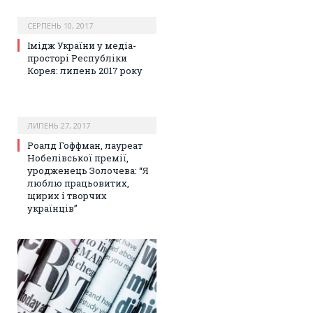
СЕРПЕНЬ 10, 2017
Імідж України у медіа-
просторі Республіки
Корея: липень 2017 року
ЛИПЕНЬ 27, 2017
Роалд Гоффман, лауреат
Нобелівської премії,
уродженець Золочева: “Я
люблю працьовитих,
щирих і творчих
українців”