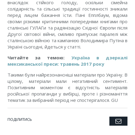
внаслідок стійкого голоду, оскільки сімейна
солідарність та сільські традиції гостинності зникали
перед лицем бажання їсти. Пані Епплбаум, відома
своїми різкими критичними попередніми книгами про
сталінські ГУЛАГи та радянізацію Східної Європи після
Другої світової війни, сміливо припускає паралелі між
сталінською війною та кампанією Володимира Путіна в
Україні сьогодні, йдеться у статті.
Читайте за темою:
Україна в дзеркалі
мексиканської преси: травень 2017 року
Такими були найрезонансніші матеріали про Україну. В
цілому, матеріали мали негативний сентимент.
Позитивним моментом є відсутність матеріалів
російської пропаганди у вибірці, проте і різноманіття
тематик за вибраний період не спостерігалося. GU
ПОДІЛИТИСЬ
Emai
Twitter
Facebook
Google+
Pinterest
LinkedIn
Tumblr