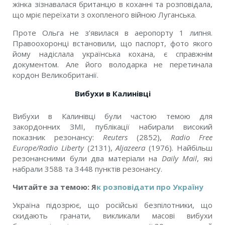
жінка зізнавалася британцю в коханні та розповідала,
що мріє переїхати з охопленого війною Луганська.
Проте Ольга не з’явилася в аеропорту 1 липня.
Правоохоронці встановили, що паспорт, фото якого
йому надіслала українська кохана, є справжнім
документом. Але його володарка не перетинала
кордон Великобританії.
Вибухи в Калинівці
Вибухи в Калинівці були частою темою для
закордонних ЗМІ, публікації набирали високий
показник резонансу:
Reuters
(2852),
Radio Free
Europe/Radio Liberty
(2131),
Aljazeera
(1976). Найбільш
резонансними були два матеріали на
Daily Mail
, які
набрали 3588 та 3448 пунктів резонансу.
Читайте за темою: Я
к розповідати про Україну
Україна підозрює, що російські безпілотники, що
скидають гранати, викликали масові вибухи