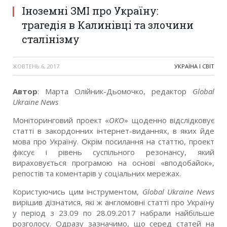
Іноземні ЗМІ про Україну:
трагедія в Калинівці та злочини
сталінізму
ЖОВТЕНЬ 6, 2017
УКРАЇНА І СВІТ
Автор
: Марта Олійник-Дьомочко, редактор
Global
Ukraine News
Моніторинговий проект «
ОКО
» щоденно відслідковує
статті в закордонних інтернет-виданнях, в яких йде
мова про Україну. Окрім посилання на статтю, проект
фіксує і рівень суспільного резонансу, який
вираховується програмою на основі «вподобайок»,
репостів та коментарів у соціальних мережах.
Користуючись цим інструментом,
Global Ukraine News
вирішив дізнатися, які ж англомовні статті про Україну
у період з 23.09 по 28.09.2017 набрали найбільше
розголосу. Одразу зазначимо, що серед статей на