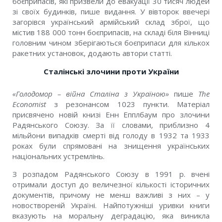
боєприпасів, які призвели до евакуації 30 тисяч людей
зі своїх будинків, пише видання. У вівторок ввечері
загорівся український армійський склад зброї, що
містив 188 000 тонн боєприпасів, на складі біля Вінниці
головним чином зберігаються боєприпаси для кількох
ракетних установок, додають автори статті.
Сталінські злочини проти України
«Голодомор – війна Сталіна з Україною»
пише
The
Economist
з резонансом 1023 пункти. Матеріал
присвячено новій книзі Енн Епплбаум про злочини
Радянського Союзу. За її словами, приблизно 4
мільйони випадків смерті від голоду в 1932 та 1933
роках були спрямовані на знищення українських
національних устремлінь.
З розпадом Радянського Союзу в 1991 р. вчені
отримали доступ до величезної кількості історичних
документів, причому не менш важливі з них – у
новоствореній Україні. Найпотужніші уривки книги
вказують на моральну деградацію, яка виникла