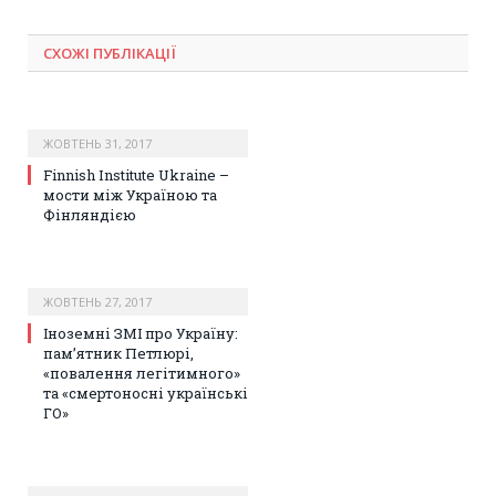
СХОЖІ ПУБЛІКАЦІЇ
ЖОВТЕНЬ 31, 2017
Finnish Institute Ukraine –
мости між Україною та
Фінляндією
ЖОВТЕНЬ 27, 2017
Іноземні ЗМІ про Україну:
пам’ятник Петлюрі,
«повалення легітимного»
та «смертоносні українські
ГО»