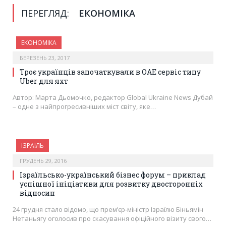
ПЕРЕГЛЯД:
ЕКОНОМІКА
ЕКОНОМІКА
БЕРЕЗЕНЬ 23, 2017
Троє українців започаткували в ОАЕ сервіс типу
Uber для яхт
Автор: Марта Дьомочко, редактор Global Ukraine News Дубай
– одне з найпрогресивніших міст світу, яке…
ІЗРАЇЛЬ
ГРУДЕНЬ 29, 2016
Ізраїльсько-український бізнес форум – приклад
успішної ініціативи для розвитку двосторонніх
відносин
24 грудня стало відомо, що прем’єр-міністр Ізраїлю Біньямін
Нетаньягу оголосив про скасування офіційного візиту свого…