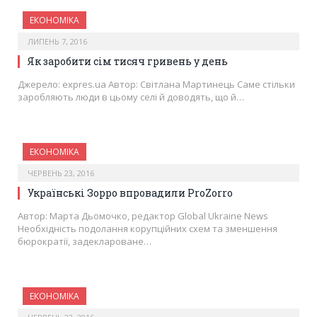
ЕКОНОМІКА
ЛИПЕНЬ 7, 2016
Як заробити сім тисяч гривень у день
Джерело: expres.ua Автор: Світлана Мартинець Саме стільки
заробляють люди в цьому селі й доводять, що й…
ЕКОНОМІКА
ЧЕРВЕНЬ 23, 2016
Українські Зорро впровадили ProZorro
Автор: Марта Дьомочко, редактор Global Ukraine News
Необхідність подолання корупційних схем та зменшення
бюрократії, задеклароване…
ЕКОНОМІКА