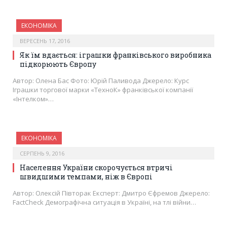
ЕКОНОМІКА
ВЕРЕСЕНЬ 17, 2016
Як їм вдається: іграшки франківського виробника
підкорюють Європу
Автор: Олена Бас Фото: Юрій Паливода Джерело: Курс
Іграшки торгової марки «ТехноК» франківської компанії
«Інтелком»…
ЕКОНОМІКА
СЕРПЕНЬ 9, 2016
Населення України скорочується втричі
швидшими темпами, ніж в Європі
Автор: Олексій Півторак Експерт: Дмитро Єфремов Джерело:
FactСheck Демографічна ситуація в Україні, на тлі війни…