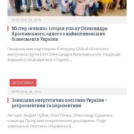
ЖОВТЕНЬ 24, 2016
Містер «вчасно»: історія успіху Олександра
Ярославського, одного з найвпливовіших
бізнесменів України
Генеральним партнером III Форуму Global Ukrainians
виступила група DCH Олександра Ярославського. Редакція
вирішила поцікавитися історією…
ЕКОНОМІКА
ВЕРЕСЕНЬ 28, 2016
Зовнішня енергетична політика України –
ретроспективи та перспективи
Автори: Андрій Чубик, Олег Гичка, Олександр Сущенко,
команда Програми енергетичних досліджень Ради
зовнішньої політики «Українська…