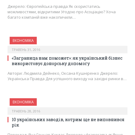
Джерело: Європейська правда Як скористатись
можливостями, відкритими Угодою про Асоціацію? Хоча
багато компаній вже накопичили…
ЕКОНОМІКА
ТРАВЕНЬ 31, 2016
«Заграница нам поможет»: як український бізнес
використовує донорську допомогу
Автори: Людмила Дейнеко, Оксана Кушніренко Джерело:
Українська Правда Для успішного виходу на західні ринки в…
ЕКОНОМІКА
ТРАВЕНЬ 28, 2016
10 українських заводів, котрим ще не виповнився
рік
Переклад: Яна Гончар-Куклас Джерело: ukranorama.gr Якщо