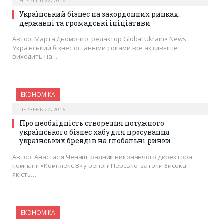
ЧЕРВЕНЬ 22, 2016
Український бізнес на закордонних ринках:
державні та громадські ініціативи
Автор: Марта Дьомочко, редактор Global Ukraine News
Український бізнес останніми роками все активніше
виходить на…
ЕКОНОМІКА
ЧЕРВЕНЬ 20, 2016
Про необхідність створення потужного
українського бізнес хабу для просування
українських брендів на глобальні ринки
Автор: Анастасія Ченаш, радник виконавчого директора
компанії «Комплекс В» у регіоні Перської затоки Висока
якість…
ЕКОНОМІКА