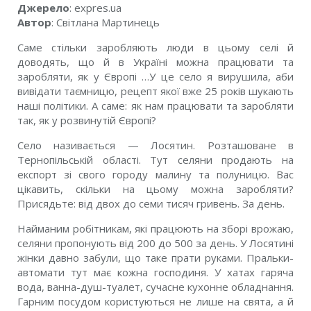
Джерело
: expres.ua
Автор
: Світлана Мартинець
Саме стільки заробляють люди в цьому селі й
доводять, що й в Україні можна працювати та
заробляти, як у Європі …У це село я вирушила, аби
вивідати таємницю, рецепт якої вже 25 років шукають
наші політики. А саме: як нам працювати та заробляти
так, як у розвинутій Європі?
Село називається — Лосятин. Розташоване в
Тернопільській області. Тут селяни продають на
експорт зі свого городу малину та полуницю. Вас
цікавить, скільки на цьому можна заробляти?
Присядьте: від двох до семи тисяч гривень. За день.
Найманим робітникам, які працюють на зборі врожаю,
селяни пропонують від 200 до 500 за день. У Лосятині
жінки давно забули, що таке прати руками. Пральки-
автомати тут має кожна господиня. У хатах гаряча
вода, ванна-душ-туалет, сучасне кухонне обладнання.
Гарним посудом користуються не лише на свята, а й