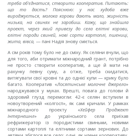
треба об’єднатися, створити кооператив. Питають:
що то дасть? Пояснюю: у нас худоба вже
вироджується, молока корови дають мало, жирність
низька, на свинях не заробиш. Кажу, що знайшла
проект, через який привезу до села елітні корови,
елітні породи свиней, нові сорти картоплі, пшениці,
жита, вівса,
— пані Надія знову сміється.
А сім років тому було не до сміху. Як селяни вчули, що
для того, аби отримати міжнародний грант, потрібно
не просто створити кооператив, а ще й мати на
рахунку певну суму, а отже, треба скидатися,
витягувати свої кровні та до однієї купи — крику було
багато. Кооператив «
Лосятинське молочне джерело
»
народжувався у муках. Врешті, повага до голови й
здоровий глузд перемогли: 42-є селян вступили в
новоутворений «колгосп», як самі кричали. У рамках
міжнародного проекту «
Хейфер Проджект
Інтернешнл
» до українського села приїхав
рефрижератор із породистими свиньми, новими
сортами картоплі та елітними сортами зернових. До
автівки збіглося все село: одні, як члени кооперативу,