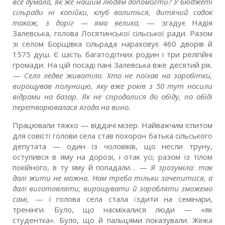
все думала, як же нашим людям допомогти? У бюджеті
сільради ні копійки, клуб валиться, дитячий садок
також, з доріг — яма велика,
— згадує Надія
Залевська, голова Лосятинської сільської ради. Разом
зі селом Борщівка сільрада нараховує 460 дворів й
1575 душ. Є шість багатодітних родин і три релігійні
громади. На цій посаді пані Залевська вже десятий рік.
—
Село ледве животіло. Хто не поїхав на заробітки,
вирощував полуницю, яку вже років з 50 тут носили
відрами на базар. Як не спродалися до обіду, по обіді
перетворювалася ягода на вино.
Працювали тяжко — віддачі мізер. Найважчим іспитом
для совісті голови села став похорон батька сільського
депутата — один із чоловіків, що несли труну,
оступився в яму на дорозі, і отак усі, разом із тілом
покійного, в ту яму й попадали… —
Я зрозуміла: так
далі жити не можна. Нам треба тільки зачепитися, а
далі виготовляти, вирощувати й заробляти зможемо
самі,
— і голова села стала їздити на семінари,
тренінги. Було, що насміхалися люди — «як
студентка». Було, що й пальцями показували. Жінка