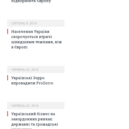
підкорюють Європу
СЕРПЕНЬ 9, 2016
Населення України
скорочується втричі
швидшими темпами, ніж
в Європі
ЧЕРВЕНЬ 23, 2016
Українські Зорро
впровадили ProZorro
ЧЕРВЕНЬ 22, 2016
Український бізнес на
закордонних ринках:
державні та громадські