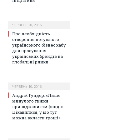
ініціативи
ЧЕРВЕНЬ 20, 2016
Про необхідність
створення потужного
українського бізнес хабу
для просування
українських брендів на
глобальні ринки
ЧЕРВЕНЬ 10, 2016
Андрій Гундер: «Лише
минулого тижня
приїжджали сім фондів.
Цікавилися, у що тут
можна вкласти гроші»