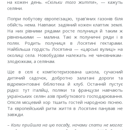
на кожен день. «
Скільки того життя
», — кажуть
селяни.
Попри побутову європеїзацію, трав’яних газонів біля
обійсть нема. Навпаки: задіяний кожен клаптик землі.
На них рівними рядами росте полуниця й таким ж
рівненькими — малина. Такі ж полуничні ряди і в
полях. Родить полуниця в Лосятині гектарами.
Найбільша гордість Лосятина — «царські вулиці» на
околиці села. Новобудови належать не чиновникам-
злодюжкам, а селянам.
Ще в селі є комп’ютеризована школа, сучасний
дитячий садочок, добротно залатані дороги та
відремонтовані бібліотека й клуб. Останній пустує
рідко: тут італійці, поляки та французи навчають
українських селян азів прибуткового господарювання.
Опісля місцевий хор тішить гостей народною піснею.
Та європейський ритм життя в Лосятині панував не
завжди.
–
Коли прийшла на цю посаду, ночами спати не могла: