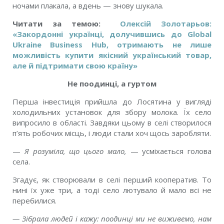
ночами плакала, а вдень — знову шукала.
Читати за темою:
Олексій Золотарьов:
«Закордонні українці, долучившись до Global
Ukraine Business Hub, отримають не лише
можливість купити якісний український товар,
але й підтримати свою країну»
Не поодинці, а гуртом
Перша інвестиція прийшла до Лосятина у вигляді
холодильних установок для збору молока. Їх село
випросило в області. Завдяки цьому в селі створилося
п’ять робочих місць, і люди стали хоч щось заробляти.
—
Я розуміла, що цього мало,
— усміхається голова
села.
Згадує, як створювали в селі перший кооператив. То
нині їх уже три, а тоді село лютувало й мало всі не
перебилися.
— Зібрала людей і кажу: поодинці ми не виживемо, нам