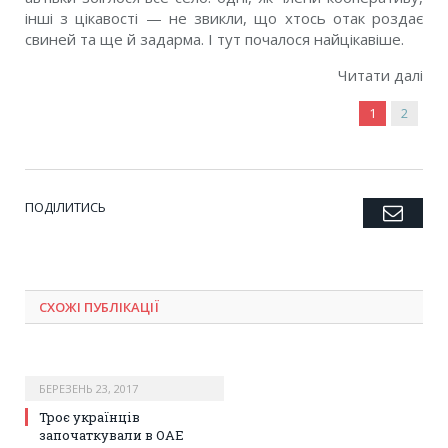
інші з цікавості — не звикли, що хтось отак роздає
свиней та ще й задарма. І тут почалося найцікавіше.
Читати далі
1
2
ПОДІЛИТИСЬ
Emai
Twitter
Facebook
Google+
Pinterest
LinkedIn
Tumblr
СХОЖІ ПУБЛІКАЦІЇ
БЕРЕЗЕНЬ 23, 2017
Троє українців
започаткували в ОАЕ