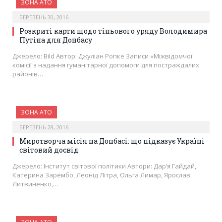
ЗОНА АТО
БЕРЕЗЕНЬ 30, 2016
Розкриті карти щодо тіньового уряду Володимира
Путіна для Донбасу
Джерело: Bild Автор: Джуліан Ропке Записи «Міжвідомчої
комісії з надання гуманітарної допомоги для постраждалих
районів…
ЗОНА АТО
БЕРЕЗЕНЬ 28, 2016
Миротворча місія на Донбасі: що підказує Україні
світовий досвід
Джерело: Інститут світової політики Автори: Дар’я Гайдай,
Катерина Зарембо, Леонід Літра, Ольга Лимар, Ярослав
Литвиненко,…