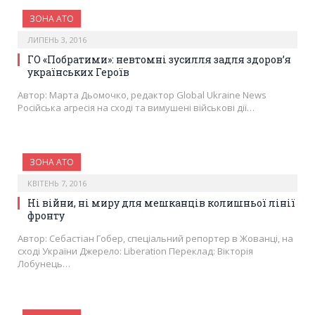
ЗОНА АТО
ЛИПЕНЬ 3, 2016
ГО «Побратими»: невтомні зусилля задля здоров’я
українських Героїв
Автор: Марта Дьомочко, редактор Global Ukraine News
Російська агресія на сході та вимушені військові дії…
ЗОНА АТО
КВІТЕНЬ 7, 2016
Ні війни, ні миру для мешканців колишньої лінії
фронту
Автор: Себастіан Гобер, спеціальний репортер в Жованці, на
сході України Джерело: Liberation Переклад: Вікторія
Лобунець…