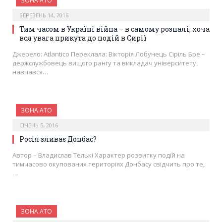
ЗОНА АТО
БЕРЕЗЕНЬ 14, 2016
Тим часом в Україні війна – в самому розпалі, хоча
вся увага прикута до подій в Сирії
Джерело: Atlantico Переклала: Вікторія Лобунець Сіріль Бре –
держслужбовець вищого рангу та викладач університету,
навчався…
ЗОНА АТО
СІЧЕНЬ 5, 2016
Росія зливає Донбас?
Aвтор – Владислав Телькі Характер розвитку подій на
тимчасово окупованих територіях Донбасу свідчить про те,
…
ЗОНА АТО