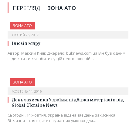
ПЕРЕГЛЯД:
ЗОНА АТО
ЗОНА АТО
ЛЮТИЙ 25, 2017
Ілюзія миру
Автор: Максим Кияк Джерело: buknews.com.ua Він був одним
із десяти тисяч, вбитих у цій неоголошеній…
ЗОНА АТО
ЖОВТЕНЬ 14, 2016
День захисника України: підбірка матеріалів від
Global Ukraine News
Сьогодні, 14 жовтня, Україна відзначає День захисника
Вітчизни – свято, яке в сучасних умовах для…