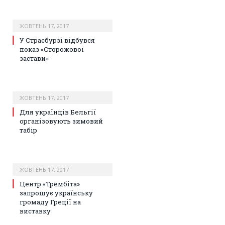
ЖОВТЕНЬ 17, 2017
У Страсбурзі відбувся
показ «Сторожової
застави»
ЖОВТЕНЬ 17, 2017
Для українців Бельгії
організовують зимовий
табір
ЖОВТЕНЬ 17, 2017
Центр «Трембіта»
запрошує українську
громаду Греції на
виставку