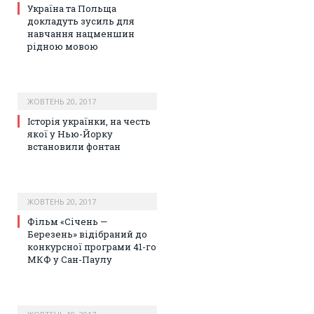
Україна та Польща
докладуть зусиль для
навчання нацменшин
рідною мовою
ЖОВТЕНЬ 20, 2017
Історія українки, на честь
якої у Нью-Йорку
встановили фонтан
ЖОВТЕНЬ 20, 2017
Фільм «Січень —
Березень» відібраний до
конкурсної програми 41-го
МКФ у Сан-Паулу