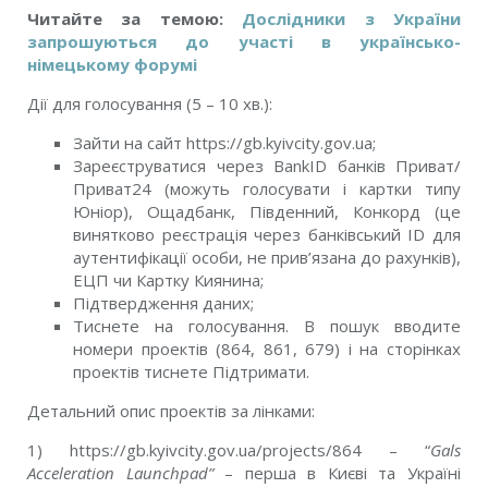
Читайте за темою:
Дослідники з України
запрошуються до участі в українсько-
німецькому форумі
Дії для голосування (5 – 10 хв.):
Зайти на сайт https://gb.kyivcity.gov.ua;
Зареєструватися через BankID банків Приват/
Приват24 (можуть голосувати і картки типу
Юніор), Ощадбанк, Південний, Конкорд (це
винятково реєстрація через банківський ID для
аутентифікації особи, не прив’язана до рахунків),
ЕЦП чи Картку Киянина;
Підтвердження даних;
Тиснете на голосування. В пошук вводите
номери проектів (864, 861, 679) і на сторінках
проектів тиснете Підтримати.
Детальний опис проектів за лінками:
1) https://gb.kyivcity.gov.ua/projects/864 – “
Gals
Acceleration Launchpad”
– перша в Києві та Україні