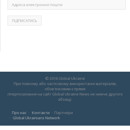
Адреса
електронної
пошти
© 2016 Global Ukraine
При повному або частковому використанні матеріалів,
обов'язковим є пряме
гіперпосилання на сайт Global Ukraine News не нижче другого
абзацу.
Про нас
Контакти
Партнери
Global Ukrainians Network