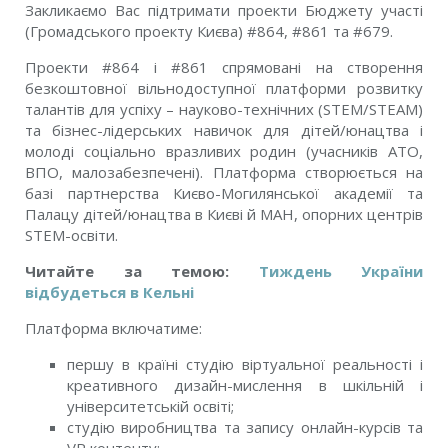
Закликаємо Вас підтримати проекти Бюджету участі
(Громадського проекту Києва) #864, #861 та #679.
Проекти #864 і #861 спрямовані на створення
безкоштовної вільнодоступної платформи розвитку
талантів для успіху – науково-технічних (STEM/STEAM)
та бізнес-лідерських навичок для дітей/юнацтва і
молоді соціально вразливих родин (учасників АТО,
ВПО, малозабезпечені). Платформа створюється на
базі партнерства Києво-Могилянської академії та
Палацу дітей/юнацтва в Києві й МАН, опорних центрів
STEM-освіти.
Читайте за темою:
Тиждень України
відбудеться в Кельні
Платформа включатиме:
першу в країні студію віртуальної реальності і
креативного дизайн-мислення в шкільній і
університетській освіті;
студію виробництва та запису онлайн-курсів та