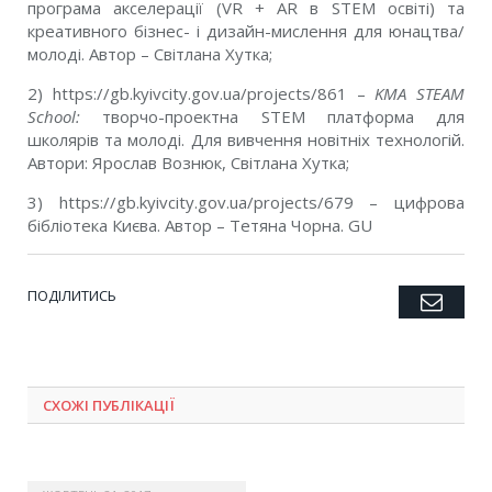
програма акселерації (VR + AR в STEM освіті) та
креативного бізнес- і дизайн-мислення для юнацтва/
молоді. Автор – Світлана Хутка;
2) https://gb.kyivcity.gov.ua/projects/861 –
KMA STEAM
School:
творчо-проектна STEM платформа для
школярів та молоді. Для вивчення новітніх технологій.
Автори: Ярослав Вознюк, Світлана Хутка;
3) https://gb.kyivcity.gov.ua/projects/679 – цифрова
бібліотека Києва. Автор – Тетяна Чорна. GU
ПОДІЛИТИСЬ
Emai
Twitter
Facebook
Google+
Pinterest
LinkedIn
Tumblr
СХОЖІ ПУБЛІКАЦІЇ