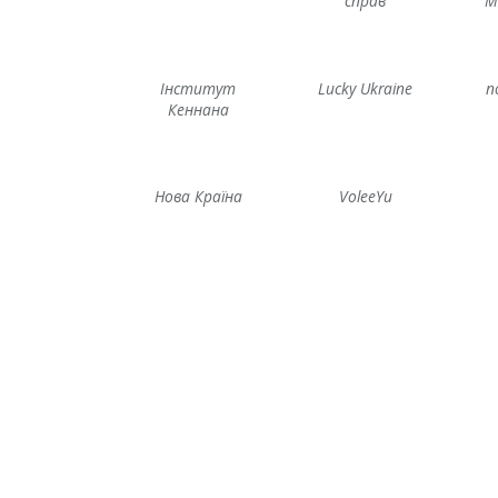
справ
М
Інститут
Lucky Ukraine
n
Кеннана
Нова Країна
VoleeYu