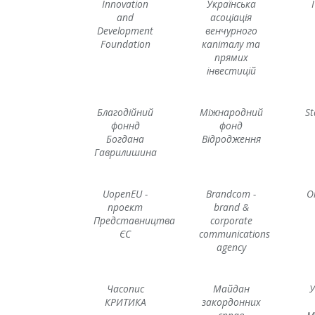
Innovation
Українська
and
асоціація
Development
венчурного
Foundation
капіталу та
прямих
інвестицій
Благодійний
Міжнародний
St
фоннд
фонд
Богдана
Відродження
Гаврилишина
UopenEU -
Brandcom -
О
проект
brand &
Представництва
corporate
ЄС
communications
agency
Часопис
Майдан
У
КРИТИКА
закордонних