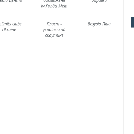
едіа Центр
досліджень
України
ім.Голди Меір
olimits clubs
Пласт -
Везувіо Піца
Ukraine
український
скаутинг