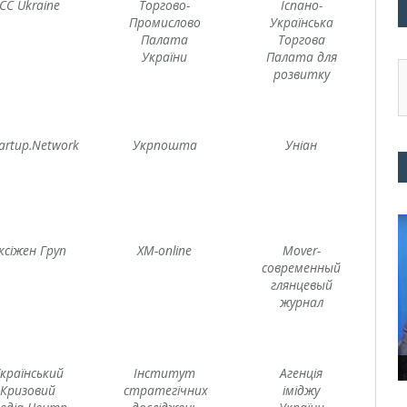
ICC Ukraine
Торгово-
Іспано-
Промислово
Українська
Палата
Торгова
України
Палата для
розвитку
artup.Network
Укрпошта
Уніан
ксіжен Груп
XM-online
Mover-
современный
глянцевый
журнал
країнський
Інститут
Агенція
Кризовий
стратегічних
іміджу