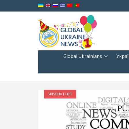
Global Ukrainians
Украї
УКРАЇНА І СВІТ
ЖОВТЕНЬ 21, 2017
Український дискусійний
імміграції