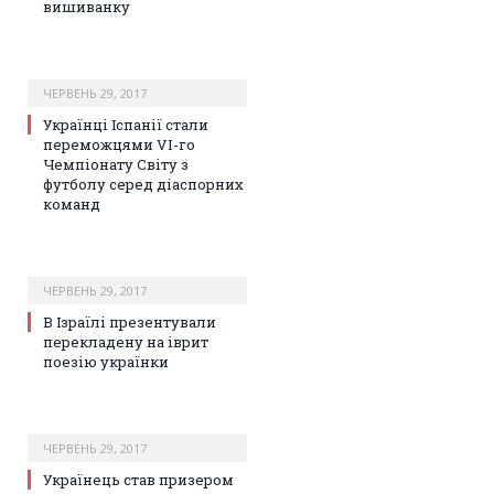
вишиванку
ЧЕРВЕНЬ 29, 2017
Українці Іспанії стали
переможцями VI-го
Чемпіонату Світу з
футболу серед діаспорних
команд
ЧЕРВЕНЬ 29, 2017
В Ізраїлі презентували
перекладену на іврит
поезію українки
ЧЕРВЕНЬ 29, 2017
Українець став призером