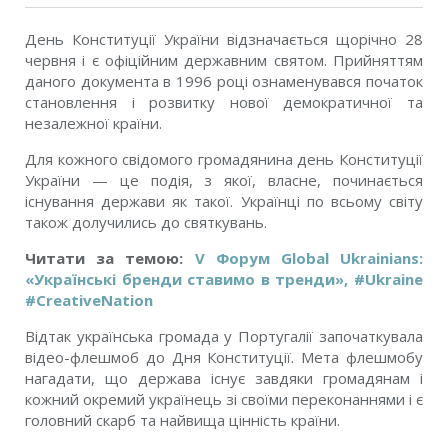
День Конституції України відзначається щорічно 28
червня і є офіційним державним святом. Прийняттям
даного документа в 1996 році ознаменувався початок
становлення і розвитку нової демократичної та
незалежної країни.
Для кожного свідомого громадянина день Конституції
України — це подія, з якої, власне, починається
існування держави як такої. Українці по всьому світу
також долучились до святкувань.
Читати за темою:
V Форум Global Ukrainians:
«Українські бренди ставимо в тренди», #Ukraine
#CreativeNation
Відтак українська громада у Португалії започаткувала
відео-флешмоб до Дня Конституції. Мета флешмобу
нагадати, що держава існує завдяки громадянам і
кожний окремий українець зі своїми переконаннями і є
головний скарб та найвища цінність країни.