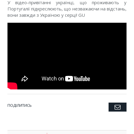
У відео-привітанні українці, що проживають у
Португалії підкреслюють, що незважаючи на відстань,
вони завжди з Україною у серці! GU
ПОДІЛИТИСЬ
Emai
Twitter
Facebook
Google+
Pinterest
LinkedIn
Tumblr