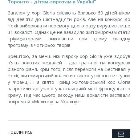
Торонто – дітям-сиротам в Україні”
Загалом у хорі Gloria співають близько 60 дітей віком
від дев’яти до шістнадцяти років. Але на конкурс до
Чехії виборювати перемогу цього разу вирушив лише
31 вокаліст. Однак це не завадило житомирянам стати
тріумфаторами, виконавши при цьому складну
програму із чотирьох творів.
Зрештою, за менш ніж півроку хор Gloria уже здобув
п’ять золотих медалей і два гран-прі на конкурсах
різного рівня. Крім того, після перемоги на фестивалі у
Чехії, житомирський колектив також успішно виступив
у Франції. На свято Трійці житомирський хор Gloria
запросили до участі у католицькій месі французького
храму. Під час цього заходу наші вокалісти заспівали
зокрема й «Молитву за Україну».
ПОДІЛИТИСЬ
Emai
Twitter
Facebook
Google+
Pinterest
LinkedIn
Tumblr