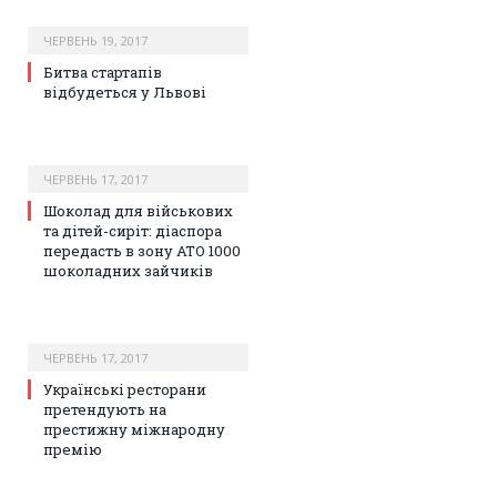
ЧЕРВЕНЬ 19, 2017
Битва стартапів
відбудеться у Львові
ЧЕРВЕНЬ 17, 2017
Шоколад для військових
та дітей-сиріт: діаспора
передасть в зону АТО 1000
шоколадних зайчиків
ЧЕРВЕНЬ 17, 2017
Українські ресторани
претендують на
престижну міжнародну
премію