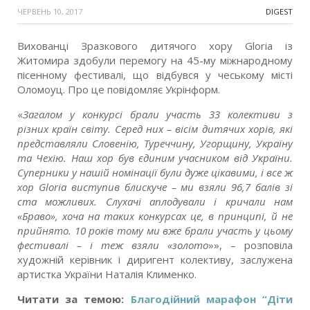
ЧЕРВЕНЬ 10, 2017
DIGEST
Вихованці Зразкового дитячого хору Gloria із
Житомира здобули перемогу на 45-му міжнародному
пісенному фестивалі, що відбувся у чеському місті
Оломоуц. Про це повідомляє Укрінформ.
«
Загалом у конкурсі брали участь 33 колективи з
різних країн світу. Серед них – вісім дитячих хорів, які
представляли Словенію, Туреччину, Угорщину, Україну
та Чехію. Наш хор був єдиним учасником від України.
Суперники у нашій номінації були дуже цікавими, і все ж
хор Gloria виступив блискуче – ми взяли 96,7 балів зі
ста можливих. Слухачі аплодували і кричали нам
«Браво», хоча на таких конкурсах це, в принципі, й не
прийнято. 10 років тому ми вже брали участь у цьому
фестивалі – і теж взяли «золото
»», – розповіла
художній керівник і диригент колективу, заслужена
артистка України Наталія Клименко.
Читати за темою:
Благодійний марафон “Діти