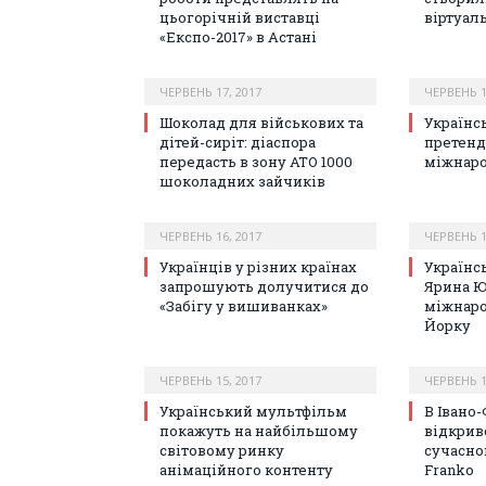
цьогорічній виставці
віртуал
«Експо-2017» в Астані
ЧЕРВЕНЬ 17, 2017
ЧЕРВЕНЬ 1
Шоколад для військових та
Українс
дітей-сиріт: діаспора
претенд
передасть в зону АТО 1000
міжнар
шоколадних зайчиків
ЧЕРВЕНЬ 16, 2017
ЧЕРВЕНЬ 1
Українців у різних країнах
Українс
запрошують долучитися до
Ярина Ю
«Забігу у вишиванках»
міжнаро
Йорку
ЧЕРВЕНЬ 15, 2017
ЧЕРВЕНЬ 1
Український мультфільм
В Івано
покажуть на найбільшому
відкрив
світовому ринку
сучасно
анімаційного контенту
Frankо