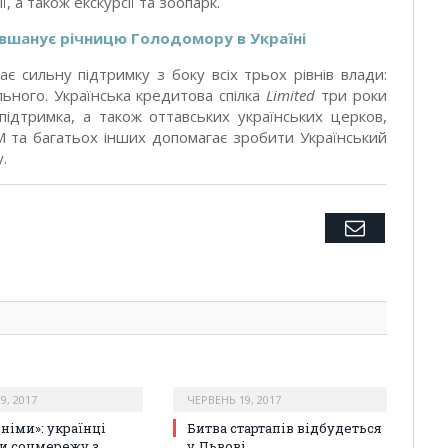
, а також екскурсії та зоопарк.
вшанує річницю Голодомору в Україні
є сильну підтримку з боку всіх трьох рівнів влади:
ьного. Українська кредитова спілка
Limited
три роки
 підтримка, а також оттавських українських церков,
М та багатьох інших допомагає зробити Український
.
Twitter
Facebook
Google+
Pinterest
LinkedIn
Tumblr
Email
9, 2017
ЧЕРВЕНЬ 19, 2017
«німи»: українці
Битва стартапів відбудеться
и соцмережу з
у Львові