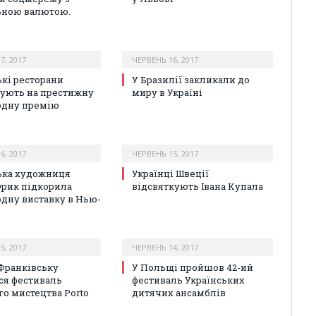
ьною валютою.
7, 2017
ЧЕРВЕНЬ 16, 2017
ькі ресторани
У Бразилії закликали до
ують на престижну
миру в Україні
одну премію
6, 2017
ЧЕРВЕНЬ 15, 2017
ька художниця
Українці Швеції
рик підкорила
відсвяткують Івана Купала
дну виставку в Нью-
5, 2017
ЧЕРВЕНЬ 14, 2017
-Франківську
У Польщі пройшов 42-ий
ся фестиваль
фестиваль Українських
го мистецтва Porto
дитячих ансамблів