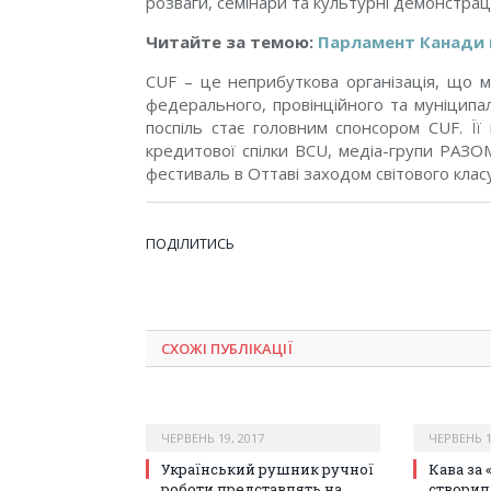
розваги, семінари та культурні демонстрації
Читайте за темою:
Парламент Канади 
СUF – це неприбуткова організація, що ма
федерального, провінційного та муніципал
поспіль стає головним спонсором CUF. Її
кредитової спілки BCU, медіа-групи РАЗО
фестиваль в Оттаві заходом світового класу
ПОДІЛИТИСЬ
СХОЖІ ПУБЛІКАЦІЇ
ЧЕРВЕНЬ 19, 2017
ЧЕРВЕНЬ 1
Український рушник ручної
Кава за 
роботи представлять на
створил