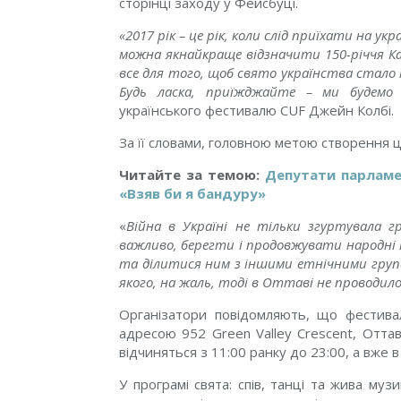
сторінці
заходу
у Фейсбуці.
«
2017 рік – це рік, коли слід приїхати на у
можна якнайкраще відзначити 150-річчя К
все для того, щоб свято українства стало
Будь ласка, приїжджайте – ми будемо 
українського фестивалю CUF Джейн Колбі.
За її словами, головною метою створення ц
Читайте за темою:
Депутати парламе
«Взяв би я бандуру»
«
Війна в Україні не тільки згуртувала г
важливо, берегти і продовжувати народні
та ділитися ним з іншими етнічними група
якого, на жаль, тоді в Оттаві не проводил
Організатори повідомляють, що фестива
адресою 952 Green Valley Crescent, Отта
відчиняться з 11:00 ранку до 23:00, а вже в
У програмі свята: спів, танці та жива муз