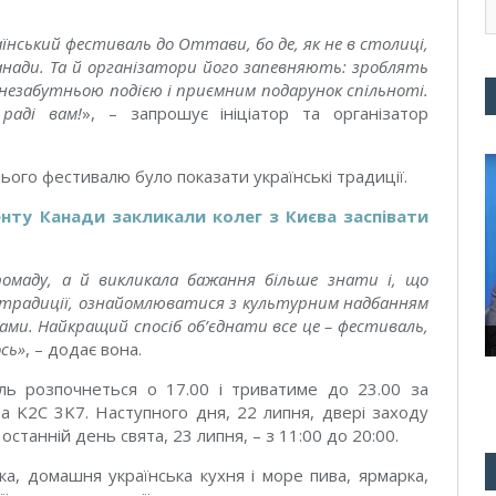
країнський фестиваль до Оттави, бо де, як не в столиці,
анади. Та й організатори його запевняють: зроблять
 незабутньою подією і приємним подарунок спільноті.
раді вам
!
», – запрошує ініціатор та організатор
ього фестивалю було показати українські традиції.
нту Канади закликали колег з Києва заспівати
ромаду, а й викликала бажання більше знати і, що
 традиції, ознайомлюватися з культурним надбанням
ми. Найкращий спосіб об’єднати все це – фестиваль,
ось
»
, – додає вона.
ль розпочнеться о 17.00 і триватиме до 23.00 за
ва K2C 3K7. Наступного дня, 22 липня, двері заходу
 останній день свята, 23 липня, – з 11:00 до 20:00.
ика, домашня українська кухня і море пива, ярмарка,