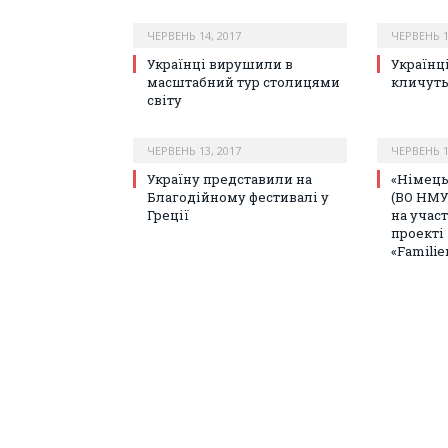
ЧЕРВЕНЬ 14, 2017
ЧЕРВЕНЬ 1
Українці вирушили в
Українц
масштабний тур столицями
кличуть
світу
ЧЕРВЕНЬ 13, 2017
ЧЕРВЕНЬ 1
Україну представили на
«Німець
Благодійному фестивалі у
(ВО НМУ
Греції
на учас
проекті
«Familie