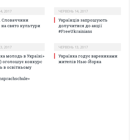
4, 2017
ЧЕРВЕНЬ 14, 2017
і Словаччини
Українців запрошують
 на свято культури
долучитися до акції
#FreeUkrainians
3, 2017
ЧЕРВЕНЬ 13, 2017
ка молодь в Україні»
Українка годує варениками
) оголошує конкурс
жителів Нью-Йорка
ть в освітньому
nsprachschule»