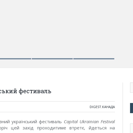
нський фестиваль
DIGEST
,
КАНАДА
озний український фестиваль
Capital Ukrainian Festival
оріч цей захід проходитиме втретє, йдеться на