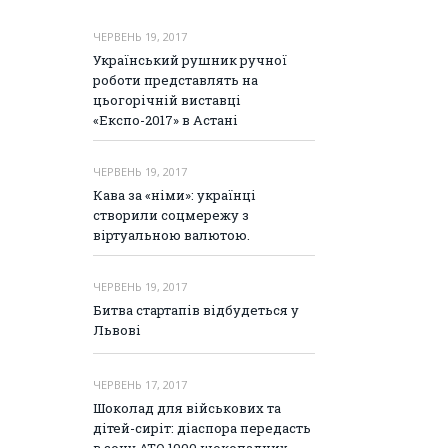
ЧЕРВЕНЬ 19, 2017
Український рушник ручної
роботи представлять на
цьогорічній виставці
«Експо-2017» в Астані
ЧЕРВЕНЬ 19, 2017
Кава за «німи»: українці
створили соцмережу з
віртуальною валютою.
ЧЕРВЕНЬ 19, 2017
Битва стартапів відбудеться у
Львові
ЧЕРВЕНЬ 17, 2017
Шоколад для військових та
дітей-сиріт: діаспора передасть