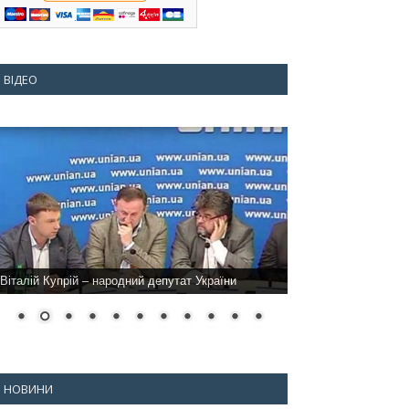
ВІДЕО
Віталій Купрій – народний депутат України
НОВИНИ