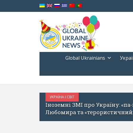
Global Ukrainians
Украї
УКРАЇНА І СВІТ
ЧЕРВЕНЬ 18, 2017
мерть Блаженнішого
Як розповідати п
і