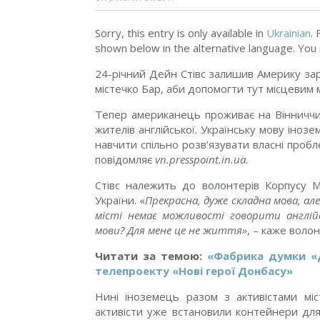
Sorry, this entry is only available in
Ukrainian
.
shown below in the alternative language. You m
24-річний Дейн Стівс залишив Америку за
містечко Бар, аби допомогти тут місцевим м
Тепер американець проживає на Вінниччин
жителів англійської. Українську мову іноз
навчити спільно розв’язувати власні пробл
повідомляє
vn.presspoint.in.ua.
Стівс належить до волонтерів Корпусу М
України. «
Прекрасна, дуже складна мова, ал
місті немає можливості говорити англій
мови? Для мене це не життя»
, – каже волон
Читати за темою:
«Фабрика думки «
телепроекту «Нові герої Донбасу»
Нині іноземець разом з активістами міс
активісти уже встановили контейнери для