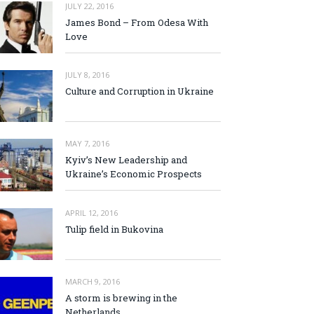
JULY 22, 2016
James Bond – From Odesa With
Love
JULY 8, 2016
Culture and Corruption in Ukraine
MAY 7, 2016
Kyiv’s New Leadership and
Ukraine’s Economic Prospects
APRIL 12, 2016
Tulip field in Bukovina
MARCH 9, 2016
A storm is brewing in the
Netherlands