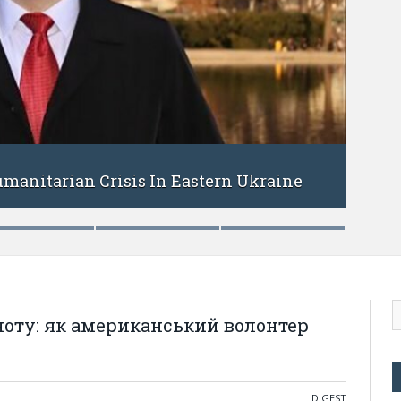
OCTOBER 24, 2016
Mr. Timely. O
an Crisis In Eastern Ukraine
influential 
ноту: як американський волонтер
DIGEST