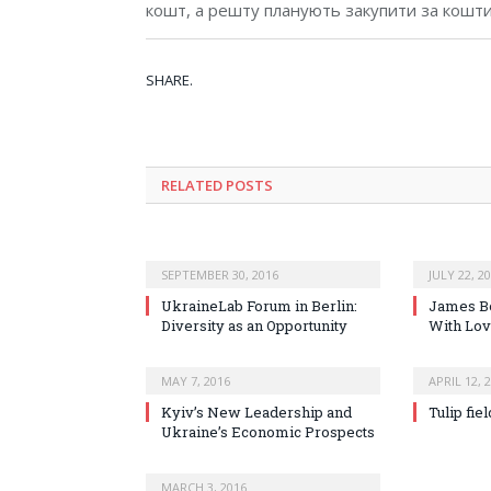
кошт, а решту планують закупити за кошти, 
SHARE.
RELATED POSTS
SEPTEMBER 30, 2016
JULY 22, 2
UkraineLab Forum in Berlin:
James B
Diversity as an Opportunity
With Lo
MAY 7, 2016
APRIL 12, 
Kyiv’s New Leadership and
Tulip fie
Ukraine’s Economic Prospects
MARCH 3, 2016