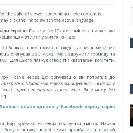
 For the sake of viewer convenience, the content is
ay click the link to switch the active language.
ради України. Рідне місто Юджин змінив на маленьке
ешканцям втілити у життя їхні ідеї.
і і безкоштовно тричі на тиждень навчає місцевих
емець опанував за 3 місяці. Мріє здружити громаду та
еми. Для цього планує створити квартальні комітети,
иру і саме через цю організацію він потрапив до
е прекрасна. Щодня моя мова покращується, і взагалі у
ською, треба говорити українською. Як я можу без
тер.
Донбас» оприлюднила у Facebook першу серію
та Бар привчає місцевих сортувати сміття. Наразі
 збору пластику, перші з яких придбали за власний