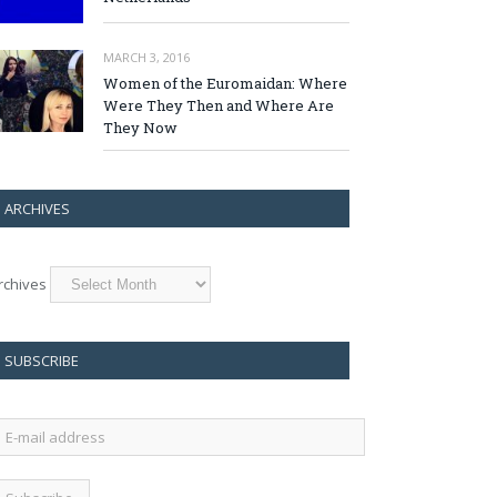
MARCH 3, 2016
Women of the Euromaidan: Where
Were They Then and Where Are
They Now
ARCHIVES
rchives
SUBSCRIBE
-
ail
ddress