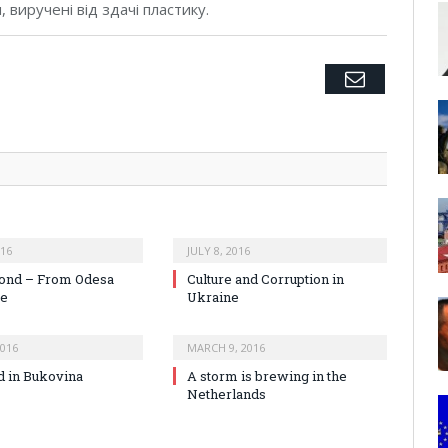
виручені від здачі пластику.
Twitter
Facebook
Google+
Pinterest
LinkedIn
Tumblr
Email
016
JULY 8, 2016
ond – From Odesa
Culture and Corruption in
ve
Ukraine
2016
MARCH 9, 2016
ld in Bukovina
A storm is brewing in the
Netherlands