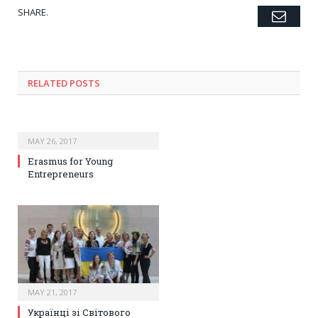
SHARE.
Emai
Twitter
Facebook
Google+
Pinterest
LinkedIn
Tumblr
RELATED POSTS
MAY 26, 2017
Erasmus for Young
Entrepreneurs
MAY 21, 2017
Українці зі Світового