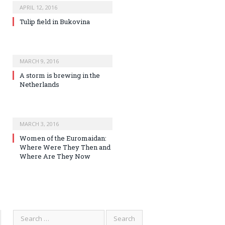
APRIL 12, 2016
Tulip field in Bukovina
MARCH 9, 2016
A storm is brewing in the
Netherlands
MARCH 3, 2016
Women of the Euromaidan:
Where Were They Then and
Where Are They Now