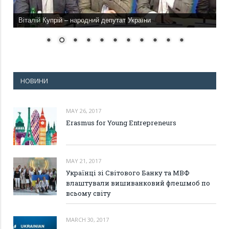
Віталій Купрій – народний депутат України
НОВИНИ
MAY 26, 2017
Erasmus for Young Entrepreneurs
MAY 21, 2017
Українці зі Світового Банку та МВФ
влаштували вишиванковий флешмоб по
всьому світу
MARCH 30, 2017