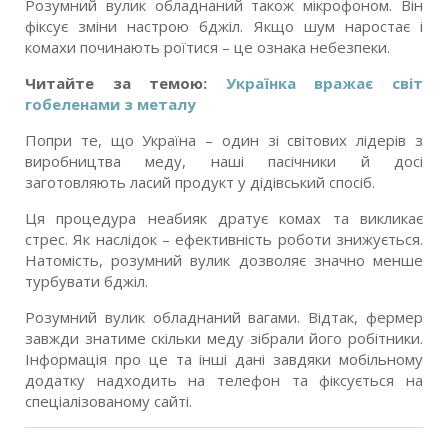
Розумний вулик обладнаний також мікрофоном. Він
фіксує зміни настрою бджіл. Якщо шум наростає і
комахи починають роїтися – це ознака небезпеки.
Читайте за темою:
Українка вражає світ
гобеленами з металу
Попри те, що Україна – один зі світових лідерів з
виробництва меду, наші пасічники й досі
заготовляють ласий продукт у дідівський спосіб.
Ця процедура неабияк дратує комах та викликає
стрес. Як наслідок – ефективність роботи знижується.
Натомість, розумний вулик дозволяє значно менше
турбувати бджіл.
Розумний вулик обладнаний вагами. Відтак, фермер
завжди знатиме скільки меду зібрали його робітники.
Інформація про це та інші дані завдяки мобільному
додатку надходить на телефон та фіксується на
спеціалізованому сайті.