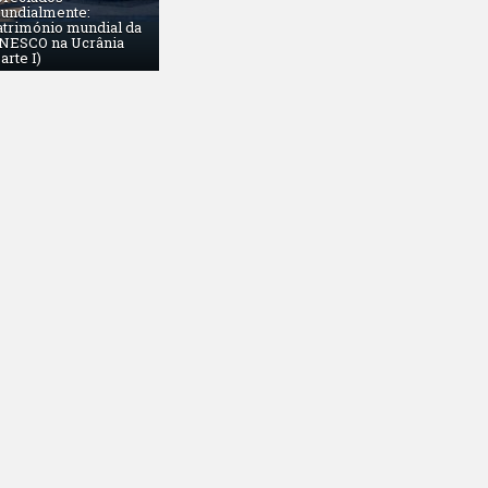
undialmente:
atrimónio mundial da
NESCO na Ucrânia
arte I)
NOVEMBRO 15, 2016
Andriy Ferents. Professor e jogador de xadrez