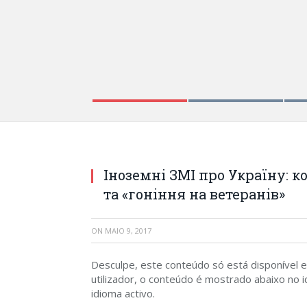
Іноземні ЗМІ про Україну: 
та «гоніння на ветеранів»
ON
MAIO 9, 2017
Desculpe, este conteúdo só está disponível
utilizador, o conteúdo é mostrado abaixo no id
idioma activo.