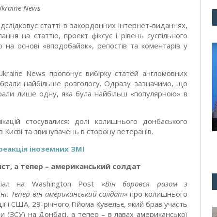
Ukraine News
дслідковує статті в закордонних інтернет-виданнях,
ання на статтю, проект фіксує і рівень суспільного
 на основі «вподобайок», репостів та коментарів у
Ukraine News пропонує вибірку статей англомовних
 набрали найбільше розголосу. Одразу зазначимо, що
рали лише одну, яка була найбільш «популярною» в
ікацій стосувалися: долі колишнього донбаського
 Києві та звинувачень в сторону ветеранів.
реакція іноземних ЗМІ
ст, а тепер – американський солдат
ріал на Washington Post «
Він боровся разом з
ні. Тепер він американський солдат
»
про колишнього
 і США, 29-річного Гійома Кувельє, який брав участь
и (ЗСУ) на Донбасі, а тепер – в лавах американської