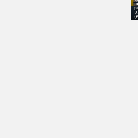
m
p
U
(P
ecida