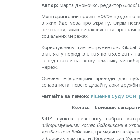
Автор:
Марта Дьомочко, редактор
Global 
Моніторинговий проект «
ОКО
» щоденно ві
в яких йде мова про Україну. Окрім посил
резонансу, який вираховується програмою
соціальних мережах.
Користуючись цим інструментом, Global 
ЗМІ, які у період з 01.05 по 05.05.2017
серед статей на схожу тематику ми виби
мережі.
Основні інформаційні приводи для публ
сепаратиста, нового дизайну арки дружби в
Читайте за темою:
Рішення Суду ООН: 
Колись – бойовик-сепарати
3419 пунктів резонансу набрав мате
підтримуваними Росією бойовиками в Украї
донбаського бойовика, громадянина Франції
у бойових діях проти Збройних сил Україн