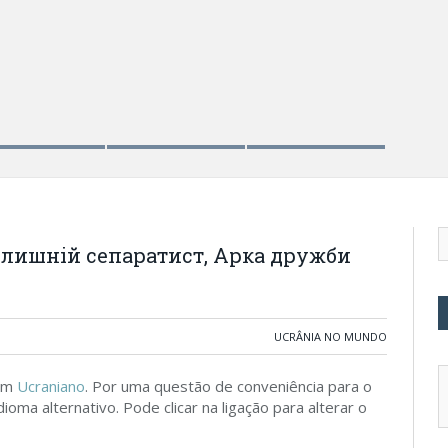
колишній сепаратист, Арка дружби
UCRÂNIA NO MUNDO
 em
Ucraniano
. Por uma questão de conveniência para o
ioma alternativo. Pode clicar na ligação para alterar o