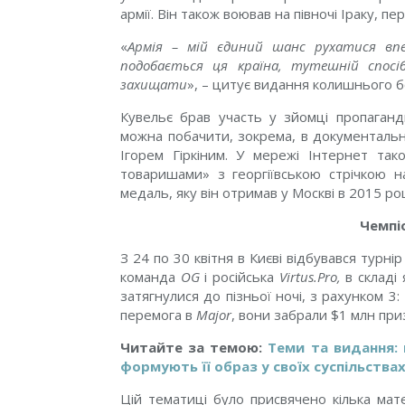
армії. Він також воював на півночі Іраку, 
«
Армія – мій єдиний шанс рухатися вп
подобається ця країна, тутешній спос
захищати
», – цитує видання колишнього б
Кувельє брав участь у зйомці пропаганди
можна побачити, зокрема, в документаль
Ігорем Гіркіним. У мережі Інтернет т
товаришами» з георгіївською стрічкою н
медаль, яку він отримав у Москві в 2015 роц
Чемпіо
З 24 по 30 квітня в Києві відбувався турнір
команда
OG
і російська
Virtus.Pro,
в складі 
затягнулися до пізньої ночі, з рахунком 3
перемога в
Major
, вони забрали $1 млн при
Читайте за темою:
Теми та видання:
формують її образ у своїх суспільства
Цій тематиці було присвячено кілька мате