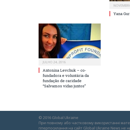
NOVEMBRO
Yana Gur
JULHO 24, 2016
Antonina Levchuk – co-
fundadora e voluntária da
fundação de caridade
“Salvamos vidas juntos”
© 2016 Global Ukraine
При повному або частковому використанні матер
гіперпосилання на сайт Global Ukraine News не н