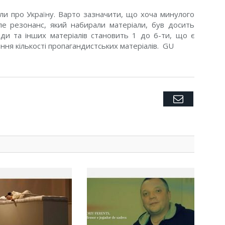
ли про Україну. Варто зазначити, що хоча минулого
ле резонанс, який набирали матеріали, був досить
нди та інших матеріалів становить 1 до 6-ти, що є
ння кількості пропагандистських матеріалів. GU
Twitter
Facebook
Google+
Pinterest
LinkedIn
Tumblr
Email