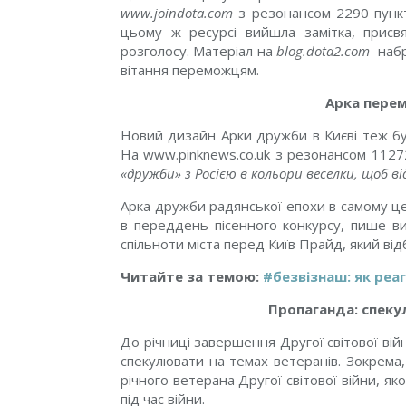
www.joindota.com
з резонансом 2290 пунк
цьому ж ресурсі вийшла замітка, прис
розголосу. Матеріал на
blog.dota2.com
набра
вітання переможцям.
Арка перем
Новий дизайн Арки дружби в Києві теж бу
На www.pinknews.co.uk з резонансом 1127
«дружби» з Росією в кольори веселки, щоб 
Арка дружби радянської епохи в самому це
в переддень пісенного конкурсу, пише в
спільноти міста перед Київ Прайд, який ві
Читайте за темою:
#безвізнаш: як реа
Пропаганда: спекуля
До річниці завершення Другої світової війн
спекулювати на темах ветеранів. Зокрема
річного ветерана Другої світової війни, як
під час війни.