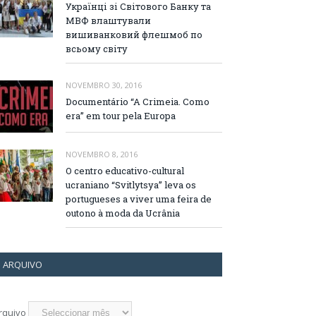
Українці зі Світового Банку та
МВФ влаштували
вишиванковий флешмоб по
всьому світу
NOVEMBRO 30, 2016
Documentário “A Crimeia. Como
era” em tour pela Europa
NOVEMBRO 8, 2016
O centro educativo-cultural
ucraniano “Svitlytsya” leva os
portugueses a viver uma feira de
outono à moda da Ucrânia
ARQUIVO
rquivo