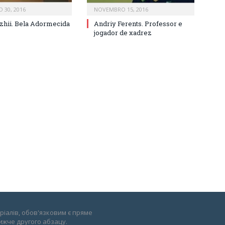
 30, 2016
NOVEMBRO 15, 2016
zhii. Bela Adormecida
Andriy Ferents. Professor e
jogador de xadrez
іалів, обов'язковим є пряме
ижче другого абзацу.