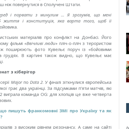
перш ніж повернутися в Сполучені Штати.
еред і порвати з минулим … Я зрозумів, що мені
іб життя і конституція, яка варта того, щоб її
ойовика.
стських матеріалів про конфлікт на Донбасі. Його
ному фільмі
«Ввічливі люди
» пліч-о-пліч з терористом
акож поширюють фото Кувельє поруч із «бойовими
а грудях. В картині також видно, що Кувельє має
і.
нат з кіберігор
 серії
Major
по
Dota 2
. У фіналі зіткнулися європейська
якої грає два українці. За підсумками п’яти матчів, які
: 2 виграла команда OG: для хлопців це вже четверта
зових.
 що пишуть франкомовні ЗМІ про Україну та як
х?
ріалів з високим рівнем резонансу. А саме на сайті
A