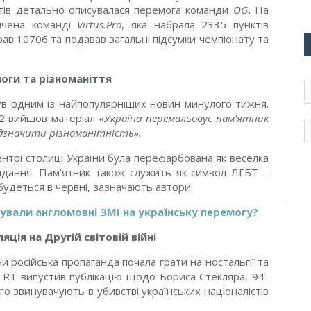
тів детально описувалася перемога команди
OG
.
На
вячена команді
Virtus.Pro
, яка набрала 2335 пунктів
в 10706 та подавав загальні підсумки чемпіонату та
оги та різноманіття
E
d
в одним із найпопулярніших новин минулого тижня.
e
2 вийшов матеріал «
Україна перемальовує пам’ятник
m
відзначити різноманітність
».
нтрі столиці України була перефарбована як веселка
идання. Пам’ятник також служить як символ ЛГБТ –
дбудеться в червні, зазначають автори.
гували англомовні ЗМІ на українську перемогу?
ція на Другій світовій війні
и російська пропаганда почала грати на ностальгії та
, RT випустив публікацію щодо Бориса Стекляра, 94-
ого звинувачують в убивстві українських націоналістів